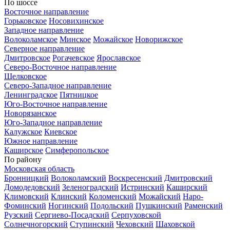
По шоссе
Восточное направление
Горьковское
Носовихинское
Западное направление
Волоколамское
Минское
Можайское
Новорижское
Северное направление
Дмитровское
Рогачевское
Ярославское
Северо-Восточное направление
Щелковское
Северо-Западное направление
Ленинградское
Пятницкое
Юго-Восточное направление
Новорязанское
Юго-Западное направление
Калужское
Киевское
Южное направление
Каширское
Симферопольское
По району
Московская область
Бронницкий
Волоколамский
Воскресенский
Дмитровский
Домодедовский
Зеленоградский
Истринский
Каширский
Климовский
Клинский
Коломенский
Можайский
Наро-
Фоминский
Ногинский
Подольский
Пушкинский
Раменский
Рузский
Сергиево-Посадский
Серпуховской
Солнечногорский
Ступинский
Чеховский
Шаховской