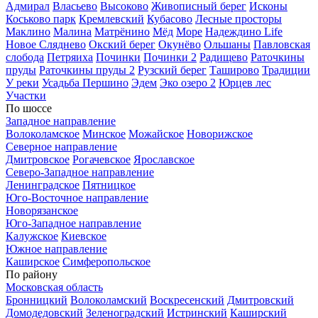
Адмирал
Власьево
Высоково
Живописный берег
Исконы
Коськово парк
Кремлевский
Кубасово
Лесные просторы
Маклино
Малина
Матрёнино
Мёд
Море
Надеждино Life
Новое Сляднево
Окский берег
Окунёво
Ольшаны
Павловская
слобода
Петряиха
Починки
Починки 2
Радищево
Раточкины
пруды
Раточкины пруды 2
Рузский берег
Таширово
Традиции
У реки
Усадьба Першино
Эдем
Эко озеро 2
Юрцев лес
Участки
По шоссе
Западное направление
Волоколамское
Минское
Можайское
Новорижское
Северное направление
Дмитровское
Рогачевское
Ярославское
Северо-Западное направление
Ленинградское
Пятницкое
Юго-Восточное направление
Новорязанское
Юго-Западное направление
Калужское
Киевское
Южное направление
Каширское
Симферопольское
По району
Московская область
Бронницкий
Волоколамский
Воскресенский
Дмитровский
Домодедовский
Зеленоградский
Истринский
Каширский