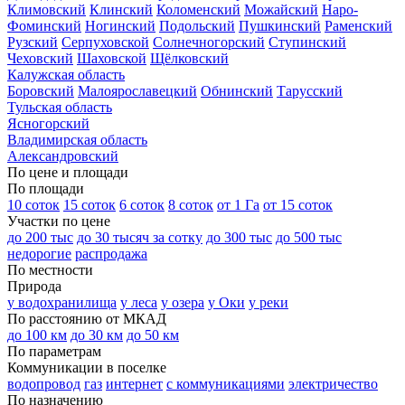
Климовский
Клинский
Коломенский
Можайский
Наро-
Фоминский
Ногинский
Подольский
Пушкинский
Раменский
Рузский
Серпуховской
Солнечногорский
Ступинский
Чеховский
Шаховской
Щёлковский
Калужская область
Боровский
Малоярославецкий
Обнинский
Тарусский
Тульская область
Ясногорский
Владимирская область
Александровский
По цене и площади
По площади
10 соток
15 соток
6 соток
8 соток
от 1 Га
от 15 соток
Участки по цене
до 200 тыс
до 30 тысяч за сотку
до 300 тыс
до 500 тыс
недорогие
распродажа
По местности
Природа
у водохранилища
у леса
у озера
у Оки
у реки
По расстоянию от МКАД
до 100 км
до 30 км
до 50 км
По параметрам
Коммуникации в поселке
водопровод
газ
интернет
с коммуникациями
электричество
По назначению