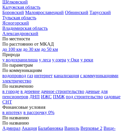
Щёлковский
Калужская область
Боровский
Малоярославецкий
Обнинский
Тарусский
Тульская область
Ясногорский
Владимирская область
Александровский
По местности
По расстоянию от МКАД
до 100 км
до 30 км
до 50 км
Природа
у водохранилища
у леса
у озера
у Оки
у реки
По параметрам
По коммуникациям
водопровод
газ
интернет
канализация
с коммуникациями
электричество
По назначению
в городе
в деревне
дачное строительство
дачные
для
пенсионеров
ДНП
ИЖС
ПМЖ
под строительство
садовые
СНТ
Финансовые условия
в ипотеку
в рассрочку 0%
По названию
По названию
Адмирал
Акация
Балабановка
Ваниль
Верховье 2
Вице-