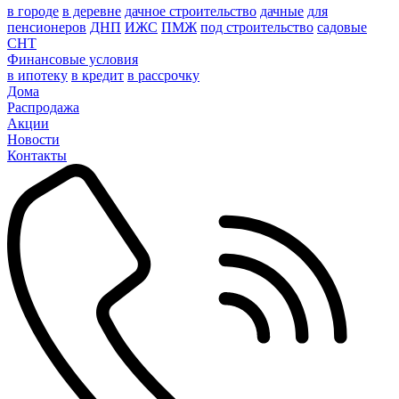
в городе
в деревне
дачное строительство
дачные
для
пенсионеров
ДНП
ИЖС
ПМЖ
под строительство
садовые
СНТ
Финансовые условия
в ипотеку
в кредит
в рассрочку
Дома
Распродажа
Акции
Новости
Контакты