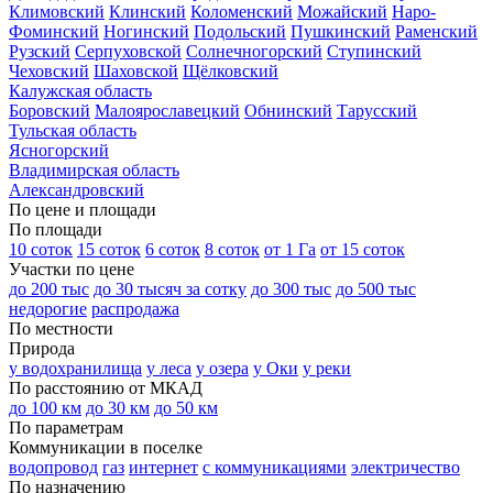
Климовский
Клинский
Коломенский
Можайский
Наро-
Фоминский
Ногинский
Подольский
Пушкинский
Раменский
Рузский
Серпуховской
Солнечногорский
Ступинский
Чеховский
Шаховской
Щёлковский
Калужская область
Боровский
Малоярославецкий
Обнинский
Тарусский
Тульская область
Ясногорский
Владимирская область
Александровский
По цене и площади
По площади
10 соток
15 соток
6 соток
8 соток
от 1 Га
от 15 соток
Участки по цене
до 200 тыс
до 30 тысяч за сотку
до 300 тыс
до 500 тыс
недорогие
распродажа
По местности
Природа
у водохранилища
у леса
у озера
у Оки
у реки
По расстоянию от МКАД
до 100 км
до 30 км
до 50 км
По параметрам
Коммуникации в поселке
водопровод
газ
интернет
с коммуникациями
электричество
По назначению