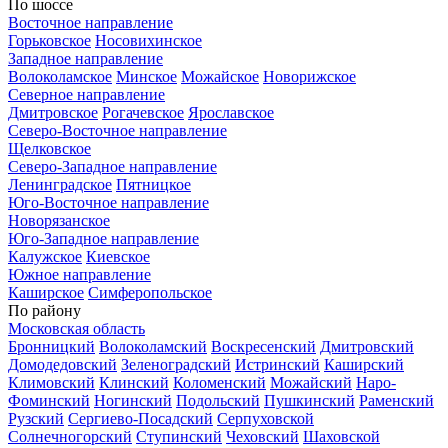
По шоссе
Восточное направление
Горьковское
Носовихинское
Западное направление
Волоколамское
Минское
Можайское
Новорижское
Северное направление
Дмитровское
Рогачевское
Ярославское
Северо-Восточное направление
Щелковское
Северо-Западное направление
Ленинградское
Пятницкое
Юго-Восточное направление
Новорязанское
Юго-Западное направление
Калужское
Киевское
Южное направление
Каширское
Симферопольское
По району
Московская область
Бронницкий
Волоколамский
Воскресенский
Дмитровский
Домодедовский
Зеленоградский
Истринский
Каширский
Климовский
Клинский
Коломенский
Можайский
Наро-
Фоминский
Ногинский
Подольский
Пушкинский
Раменский
Рузский
Сергиево-Посадский
Серпуховской
Солнечногорский
Ступинский
Чеховский
Шаховской