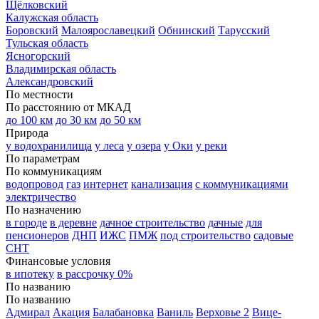
Щёлковский
Калужская область
Боровский
Малоярославецкий
Обнинский
Тарусский
Тульская область
Ясногорский
Владимирская область
Александровский
По местности
По расстоянию от МКАД
до 100 км
до 30 км
до 50 км
Природа
у водохранилища
у леса
у озера
у Оки
у реки
По параметрам
По коммуникациям
водопровод
газ
интернет
канализация
с коммуникациями
электричество
По назначению
в городе
в деревне
дачное строительство
дачные
для
пенсионеров
ДНП
ИЖС
ПМЖ
под строительство
садовые
СНТ
Финансовые условия
в ипотеку
в рассрочку 0%
По названию
По названию
Адмирал
Акация
Балабановка
Ваниль
Верховье 2
Вице-