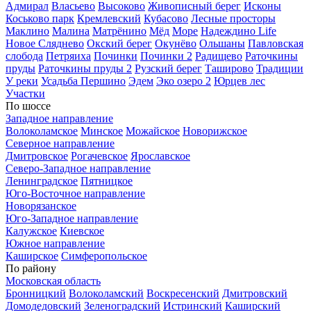
Адмирал
Власьево
Высоково
Живописный берег
Исконы
Коськово парк
Кремлевский
Кубасово
Лесные просторы
Маклино
Малина
Матрёнино
Мёд
Море
Надеждино Life
Новое Сляднево
Окский берег
Окунёво
Ольшаны
Павловская
слобода
Петряиха
Починки
Починки 2
Радищево
Раточкины
пруды
Раточкины пруды 2
Рузский берег
Таширово
Традиции
У реки
Усадьба Першино
Эдем
Эко озеро 2
Юрцев лес
Участки
По шоссе
Западное направление
Волоколамское
Минское
Можайское
Новорижское
Северное направление
Дмитровское
Рогачевское
Ярославское
Северо-Западное направление
Ленинградское
Пятницкое
Юго-Восточное направление
Новорязанское
Юго-Западное направление
Калужское
Киевское
Южное направление
Каширское
Симферопольское
По району
Московская область
Бронницкий
Волоколамский
Воскресенский
Дмитровский
Домодедовский
Зеленоградский
Истринский
Каширский