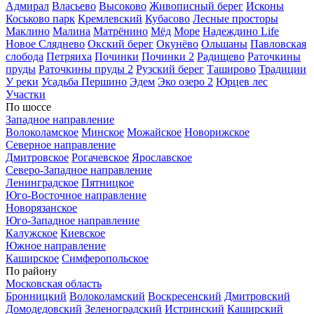
Адмирал
Власьево
Высоково
Живописный берег
Исконы
Коськово парк
Кремлевский
Кубасово
Лесные просторы
Маклино
Малина
Матрёнино
Мёд
Море
Надеждино Life
Новое Сляднево
Окский берег
Окунёво
Ольшаны
Павловская
слобода
Петряиха
Починки
Починки 2
Радищево
Раточкины
пруды
Раточкины пруды 2
Рузский берег
Таширово
Традиции
У реки
Усадьба Першино
Эдем
Эко озеро 2
Юрцев лес
Участки
По шоссе
Западное направление
Волоколамское
Минское
Можайское
Новорижское
Северное направление
Дмитровское
Рогачевское
Ярославское
Северо-Западное направление
Ленинградское
Пятницкое
Юго-Восточное направление
Новорязанское
Юго-Западное направление
Калужское
Киевское
Южное направление
Каширское
Симферопольское
По району
Московская область
Бронницкий
Волоколамский
Воскресенский
Дмитровский
Домодедовский
Зеленоградский
Истринский
Каширский