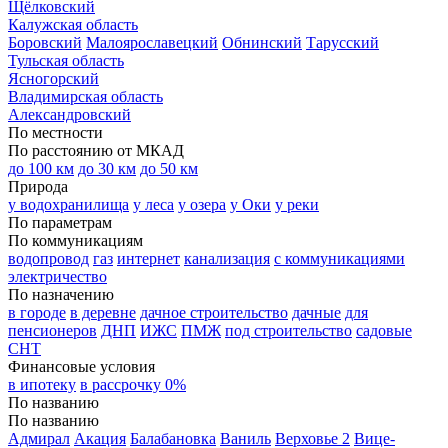
Щёлковский
Калужская область
Боровский
Малоярославецкий
Обнинский
Тарусский
Тульская область
Ясногорский
Владимирская область
Александровский
По местности
По расстоянию от МКАД
до 100 км
до 30 км
до 50 км
Природа
у водохранилища
у леса
у озера
у Оки
у реки
По параметрам
По коммуникациям
водопровод
газ
интернет
канализация
с коммуникациями
электричество
По назначению
в городе
в деревне
дачное строительство
дачные
для
пенсионеров
ДНП
ИЖС
ПМЖ
под строительство
садовые
СНТ
Финансовые условия
в ипотеку
в рассрочку 0%
По названию
По названию
Адмирал
Акация
Балабановка
Ваниль
Верховье 2
Вице-