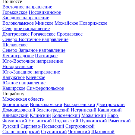
По шоссе
Восточное направление
Горьковское
Носовихинское
Западное направление
Волоколамское
Минское
Можайское
Новорижское
Северное направление
Дмитровское
Рогачевское
Ярославское
Северо-Восточное направление
Щелковское
Северо-Западное направление
Ленинградское
Пятницкое
Юго-Восточное направление
Новорязанское
Юго-Западное направление
Калужское
Киевское
Южное направление
Каширское
Симферопольское
По району
Московская область
Бронницкий
Волоколамский
Воскресенский
Дмитровский
Домодедовский
Зеленоградский
Истринский
Каширский
Климовский
Клинский
Коломенский
Можайский
Наро-
Фоминский
Ногинский
Подольский
Пушкинский
Раменский
Рузский
Сергиево-Посадский
Серпуховской
Солнечногорский
Ступинский
Чеховский
Шаховской