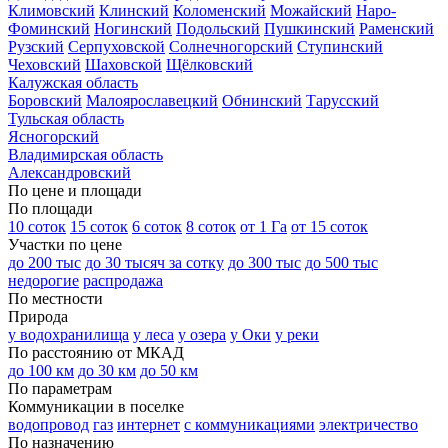
Климовский
Клинский
Коломенский
Можайский
Наро-
Фоминский
Ногинский
Подольский
Пушкинский
Раменский
Рузский
Серпуховской
Солнечногорский
Ступинский
Чеховский
Шаховской
Щёлковский
Калужская область
Боровский
Малоярославецкий
Обнинский
Тарусский
Тульская область
Ясногорский
Владимирская область
Александровский
По цене и площади
По площади
10 соток
15 соток
6 соток
8 соток
от 1 Га
от 15 соток
Участки по цене
до 200 тыс
до 30 тысяч за сотку
до 300 тыс
до 500 тыс
недорогие
распродажа
По местности
Природа
у водохранилища
у леса
у озера
у Оки
у реки
По расстоянию от МКАД
до 100 км
до 30 км
до 50 км
По параметрам
Коммуникации в поселке
водопровод
газ
интернет
с коммуникациями
электричество
По назначению