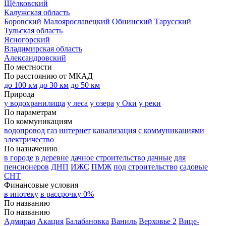
Щёлковский
Калужская область
Боровский
Малоярославецкий
Обнинский
Тарусский
Тульская область
Ясногорский
Владимирская область
Александровский
По местности
По расстоянию от МКАД
до 100 км
до 30 км
до 50 км
Природа
у водохранилища
у леса
у озера
у Оки
у реки
По параметрам
По коммуникациям
водопровод
газ
интернет
канализация
с коммуникациями
электричество
По назначению
в городе
в деревне
дачное строительство
дачные
для
пенсионеров
ДНП
ИЖС
ПМЖ
под строительство
садовые
СНТ
Финансовые условия
в ипотеку
в рассрочку 0%
По названию
По названию
Адмирал
Акация
Балабановка
Ваниль
Верховье 2
Вице-