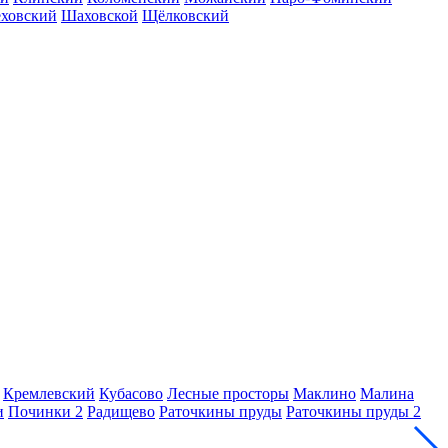
еховский
Шаховской
Щёлковский
Кремлевский
Кубасово
Лесные просторы
Маклино
Малина
и
Починки 2
Радищево
Раточкины пруды
Раточкины пруды 2