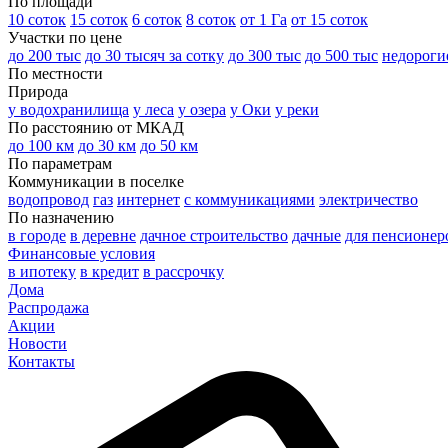
По площади
10 соток
15 соток
6 соток
8 соток
от 1 Га
от 15 соток
Участки по цене
до 200 тыс
до 30 тысяч за сотку
до 300 тыс
до 500 тыс
недороги
По местности
Природа
у водохранилища
у леса
у озера
у Оки
у реки
По расстоянию от МКАД
до 100 км
до 30 км
до 50 км
По параметрам
Коммуникации в поселке
водопровод
газ
интернет
с коммуникациями
электричество
По назначению
в городе
в деревне
дачное строительство
дачные
для пенсионер
Финансовые условия
в ипотеку
в кредит
в рассрочку
Дома
Распродажа
Акции
Новости
Контакты