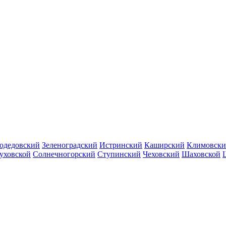
одедовский
Зеленоградский
Истринский
Каширский
Климовск
уховской
Солнечногорский
Ступинский
Чеховский
Шаховской