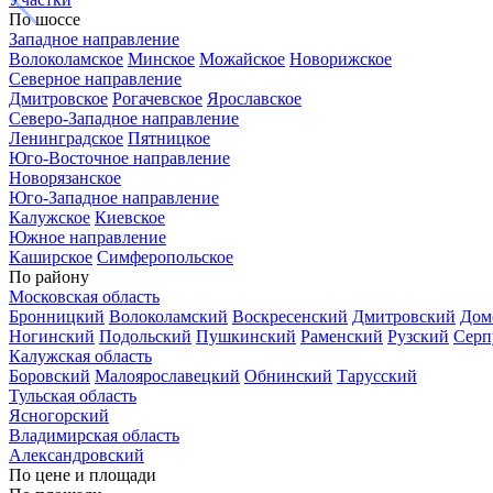
По шоссе
Западное направление
Волоколамское
Минское
Можайское
Новорижское
Северное направление
Дмитровское
Рогачевское
Ярославское
Северо-Западное направление
Ленинградское
Пятницкое
Юго-Восточное направление
Новорязанское
Юго-Западное направление
Калужское
Киевское
Южное направление
Каширское
Симферопольское
По району
Московская область
Бронницкий
Волоколамский
Воскресенский
Дмитровский
Дом
Ногинский
Подольский
Пушкинский
Раменский
Рузский
Серп
Калужская область
Боровский
Малоярославецкий
Обнинский
Тарусский
Тульская область
Ясногорский
Владимирская область
Александровский
По цене и площади