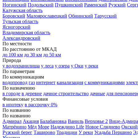
Ногинский
Подольский
Пушкинский
Раменский
Рузский
Серг
Калужская область
Боровский
Малоярославецкий
Обнинский
Тарусский
Тульская область
Ясногорский
Владимирская область
Александровский
По местности
По расстоянию от МКАД
до 100 км
до 30 км
до 50 км
Природа
у водохранилища
у леса
у озера
у Оки
у реки
По параметрам
По коммуникациям
водопровод
газ
интернет
канализация
с коммуникациями
элект
По назначению
в городе
в деревне
дачное строительство
дачные
для пенсионер
Финансовые условия
в ипотеку
в рассрочку 0%
По названию
По названию
Адмирал
Акация
Балабановка
Ваниль
Верховье 2
Вице-Адмир
Матрёнино
Мёд
Море
Надеждино Life
Новое Сляднево
Окский
Рузский берег
Таширово
Традиции
У реки
Усадьба Першино
Э
Участки