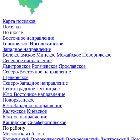
Карта
поселков
Поселки
По шоссе
Восточное направление
Горьковское
Носовихинское
Западное направление
Волоколамское
Минское
Можайское
Новорижское
Северное направление
Дмитровское
Рогачевское
Ярославское
Северо-Восточное направление
Щелковское
Северо-Западное направление
Ленинградское
Пятницкое
Юго-Восточное направление
Новорязанское
Юго-Западное направление
Калужское
Киевское
Южное направление
Каширское
Симферопольское
По району
Московская область
Бронницкий
Волоколамский
Воскресенский
Дмитровский
Дом