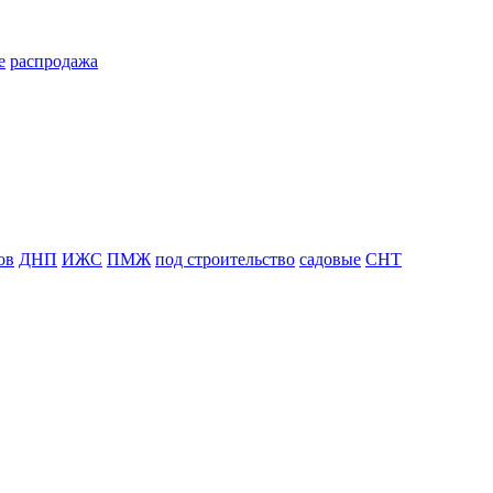
е
распродажа
ов
ДНП
ИЖС
ПМЖ
под строительство
садовые
СНТ