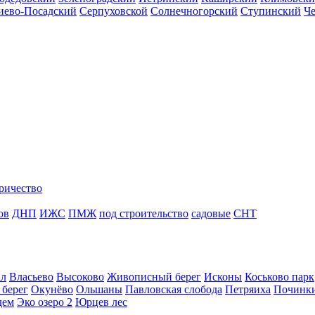
иево-Посадский
Серпуховской
Солнечногорский
Ступинский
Ч
ричество
ов
ДНП
ИЖС
ПМЖ
под строительство
садовые
СНТ
ал
Власьево
Высоково
Живописный берег
Исконы
Коськово парк
 берег
Окунёво
Ольшаны
Павловская слобода
Петряиха
Починк
дем
Эко озеро 2
Юрцев лес