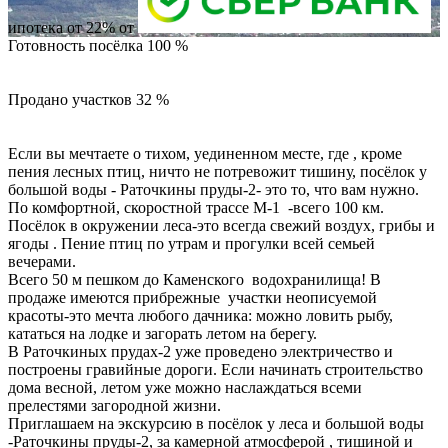
ипотека от 22% от
Готовность посёлка
100
%
Продано участков
32
%
Если вы мечтаете о тихом, уединенном месте, где , кроме
пения лесных птиц, ничто не потревожит тишину, посёлок у
большой воды - Раточкины пруды-2- это то, что вам нужно.
По комфортной, скоростной трассе М-1 -всего 100 км.
Посёлок в окружении леса-это всегда свежий воздух, грибы и
ягоды . Пение птиц по утрам и прогулки всей семьей
вечерами.
Всего 50 м пешком до Каменского водохранилища! В
продаже имеются прибрежные участки неописуемой
красоты-это мечта любого дачника: можно ловить рыбу,
кататься на лодке и загорать летом на берегу.
В Раточкиных прудах-2 уже проведено электричество и
построены гравийные дороги. Если начинать строительство
дома весной, летом уже можно наслаждаться всеми
прелестями загородной жизни.
Приглашаем на экскурсию в посёлок у леса и большой воды
-Раточкины пруды-2, за камерной атмосферой , тишиной и