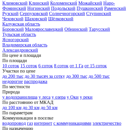
Климовский
Клинский
Коломенский
Можайский
Наро-
Фоминский
Ногинский
Подольский
Пушкинский
Раменский
Рузский
Серпуховской
Солнечногорский
Ступинский
Чеховский
Шаховской
Щёлковский
Калужская область
Боровский
Малоярославецкий
Обнинский
Тарусский
Тульская область
Ясногорский
Владимирская область
Александровский
По цене и площади
По площади
10 соток
15 соток
6 соток
8 соток
от 1 Га
от 15 соток
Участки по цене
до 200 тыс
до 30 тысяч за сотку
до 300 тыс
до 500 тыс
недорогие
распродажа
По местности
Природа
у водохранилища
у леса
у озера
у Оки
у реки
По расстоянию от МКАД
до 100 км
до 30 км
до 50 км
По параметрам
Коммуникации в поселке
водопровод
газ
интернет
с коммуникациями
электричество
По назначению