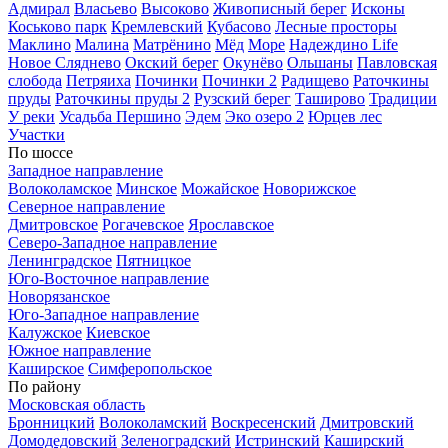
Адмирал
Власьево
Высоково
Живописный берег
Исконы
Коськово парк
Кремлевский
Кубасово
Лесные просторы
Маклино
Малина
Матрёнино
Мёд
Море
Надеждино Life
Новое Сляднево
Окский берег
Окунёво
Ольшаны
Павловская
слобода
Петряиха
Починки
Починки 2
Радищево
Раточкины
пруды
Раточкины пруды 2
Рузский берег
Таширово
Традиции
У реки
Усадьба Першино
Эдем
Эко озеро 2
Юрцев лес
Участки
По шоссе
Западное направление
Волоколамское
Минское
Можайское
Новорижское
Северное направление
Дмитровское
Рогачевское
Ярославское
Северо-Западное направление
Ленинградское
Пятницкое
Юго-Восточное направление
Новорязанское
Юго-Западное направление
Калужское
Киевское
Южное направление
Каширское
Симферопольское
По району
Московская область
Бронницкий
Волоколамский
Воскресенский
Дмитровский
Домодедовский
Зеленоградский
Истринский
Каширский