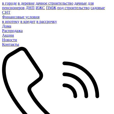
в городе
в деревне
дачное строительство
дачные
для
пенсионеров
ДНП
ИЖС
ПМЖ
под строительство
садовые
СНТ
Финансовые условия
в ипотеку
в кредит
в рассрочку
Дома
Распродажа
Акции
Новости
Контакты