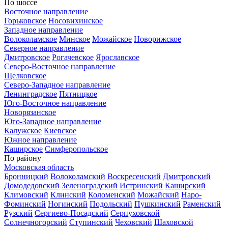
По шоссе
Восточное направление
Горьковское
Носовихинское
Западное направление
Волоколамское
Минское
Можайское
Новорижское
Северное направление
Дмитровское
Рогачевское
Ярославское
Северо-Восточное направление
Щелковское
Северо-Западное направление
Ленинградское
Пятницкое
Юго-Восточное направление
Новорязанское
Юго-Западное направление
Калужское
Киевское
Южное направление
Каширское
Симферопольское
По району
Московская область
Бронницкий
Волоколамский
Воскресенский
Дмитровский
Домодедовский
Зеленоградский
Истринский
Каширский
Климовский
Клинский
Коломенский
Можайский
Наро-
Фоминский
Ногинский
Подольский
Пушкинский
Раменский
Рузский
Сергиево-Посадский
Серпуховской
Солнечногорский
Ступинский
Чеховский
Шаховской