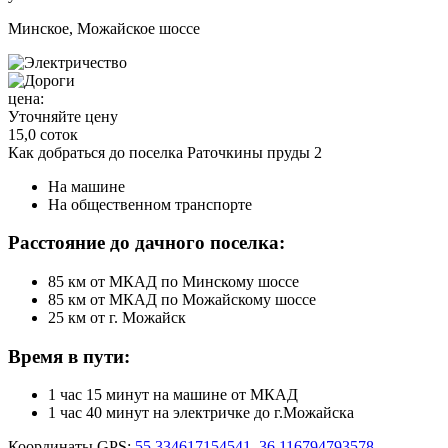
Минское, Можайское шоссе
цена:
Уточняйте цену
15,0 соток
Как добраться до поселка Раточкины пруды 2
На машине
На общественном транспорте
Расстояние до дачного поселка:
85 км от МКАД по Минскому шоссе
85 км от МКАД по Можайскому шоссе
25 км от г. Можайск
Время в пути:
1 час 15 минут на машине от МКАД
1 час 40 минут на электричке до г.Можайска
Координаты GPS:
55.334617154541, 36.116794793578