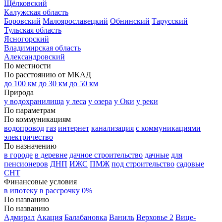
Щёлковский
Калужская область
Боровский
Малоярославецкий
Обнинский
Тарусский
Тульская область
Ясногорский
Владимирская область
Александровский
По местности
По расстоянию от МКАД
до 100 км
до 30 км
до 50 км
Природа
у водохранилища
у леса
у озера
у Оки
у реки
По параметрам
По коммуникациям
водопровод
газ
интернет
канализация
с коммуникациями
электричество
По назначению
в городе
в деревне
дачное строительство
дачные
для
пенсионеров
ДНП
ИЖС
ПМЖ
под строительство
садовые
СНТ
Финансовые условия
в ипотеку
в рассрочку 0%
По названию
По названию
Адмирал
Акация
Балабановка
Ваниль
Верховье 2
Вице-