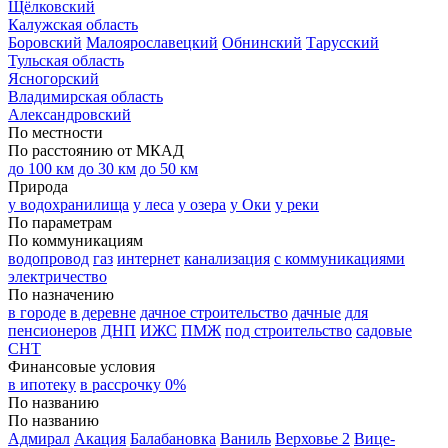
Щёлковский
Калужская область
Боровский
Малоярославецкий
Обнинский
Тарусский
Тульская область
Ясногорский
Владимирская область
Александровский
По местности
По расстоянию от МКАД
до 100 км
до 30 км
до 50 км
Природа
у водохранилища
у леса
у озера
у Оки
у реки
По параметрам
По коммуникациям
водопровод
газ
интернет
канализация
с коммуникациями
электричество
По назначению
в городе
в деревне
дачное строительство
дачные
для
пенсионеров
ДНП
ИЖС
ПМЖ
под строительство
садовые
СНТ
Финансовые условия
в ипотеку
в рассрочку 0%
По названию
По названию
Адмирал
Акация
Балабановка
Ваниль
Верховье 2
Вице-