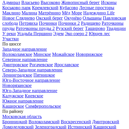
Адмирал
Власьево
Высоково
Живописный берег
Исконы
Коськово парк
Кремлевский
Кубасово
Лесные просторы
Маклино
Малина
Матрёнино
Мёд
Море
Надеждино Life
Новое Сляднево
Окский берег
Окунёво
Ольшаны
Павловская
слобода
Петряиха
Починки
Починки 2
Радищево
Раточкины
пруды
Раточкины пруды 2
Рузский берег
Таширово
Традиции
У реки
Усадьба Першино
Эдем
Эко озеро 2
Юрцев лес
Участки
По шоссе
Западное направление
Волоколамское
Минское
Можайское
Новорижское
Северное направление
Дмитровское
Рогачевское
Ярославское
Северо-Западное направление
Ленинградское
Пятницкое
Юго-Восточное направление
Новорязанское
Юго-Западное направление
Калужское
Киевское
Южное направление
Каширское
Симферопольское
По району
Московская область
Бронницкий
Волоколамский
Воскресенский
Дмитровский
Домодедовский
Зеленоградский
Истринский
Каширский