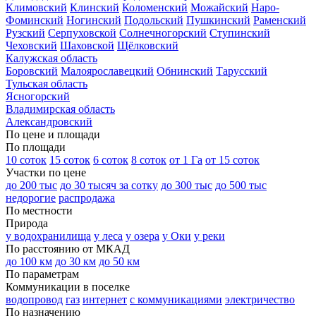
Климовский
Клинский
Коломенский
Можайский
Наро-
Фоминский
Ногинский
Подольский
Пушкинский
Раменский
Рузский
Серпуховской
Солнечногорский
Ступинский
Чеховский
Шаховской
Щёлковский
Калужская область
Боровский
Малоярославецкий
Обнинский
Тарусский
Тульская область
Ясногорский
Владимирская область
Александровский
По цене и площади
По площади
10 соток
15 соток
6 соток
8 соток
от 1 Га
от 15 соток
Участки по цене
до 200 тыс
до 30 тысяч за сотку
до 300 тыс
до 500 тыс
недорогие
распродажа
По местности
Природа
у водохранилища
у леса
у озера
у Оки
у реки
По расстоянию от МКАД
до 100 км
до 30 км
до 50 км
По параметрам
Коммуникации в поселке
водопровод
газ
интернет
с коммуникациями
электричество
По назначению