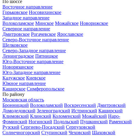
По шоссе
Восточное направление
Горьковское
Носовихинское
Западное направление
Волоколамское
Минское
Можайское
Новорижское
Северное направление
Дмитровское
Рогачевское
Ярославское
Северо-Восточное направление
Щелковское
Северо-Западное направление
Ленинградское
Пятницкое
Юго-Восточное направление
Новорязанское
Юго-Западное направление
Калужское
Киевское
Южное направление
Каширское
Симферопольское
По району
Московская область
Бронницкий
Волоколамский
Воскресенский
Дмитровский
Домодедовский
Зеленоградский
Истринский
Каширский
Климовский
Клинский
Коломенский
Можайский
Наро-
Фоминский
Ногинский
Подольский
Пушкинский
Раменский
Рузский
Сергиево-Посадский
Серпуховской
Солнечногорский
Ступинский
Чеховский
Шаховской