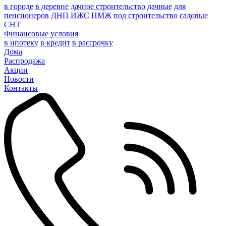
в городе
в деревне
дачное строительство
дачные
для
пенсионеров
ДНП
ИЖС
ПМЖ
под строительство
садовые
СНТ
Финансовые условия
в ипотеку
в кредит
в рассрочку
Дома
Распродажа
Акции
Новости
Контакты