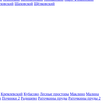
еховский
Шаховской
Щёлковский
Кремлевский
Кубасово
Лесные просторы
Маклино
Малина
и
Починки 2
Радищево
Раточкины пруды
Раточкины пруды 2