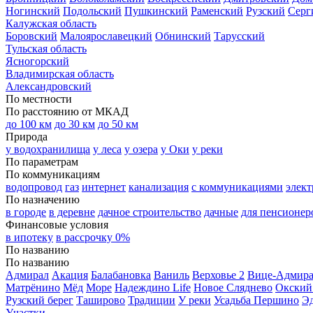
Ногинский
Подольский
Пушкинский
Раменский
Рузский
Серг
Калужская область
Боровский
Малоярославецкий
Обнинский
Тарусский
Тульская область
Ясногорский
Владимирская область
Александровский
По местности
По расстоянию от МКАД
до 100 км
до 30 км
до 50 км
Природа
у водохранилища
у леса
у озера
у Оки
у реки
По параметрам
По коммуникациям
водопровод
газ
интернет
канализация
с коммуникациями
элект
По назначению
в городе
в деревне
дачное строительство
дачные
для пенсионер
Финансовые условия
в ипотеку
в рассрочку 0%
По названию
По названию
Адмирал
Акация
Балабановка
Ваниль
Верховье 2
Вице-Адмир
Матрёнино
Мёд
Море
Надеждино Life
Новое Сляднево
Окский
Рузский берег
Таширово
Традиции
У реки
Усадьба Першино
Э
Участки