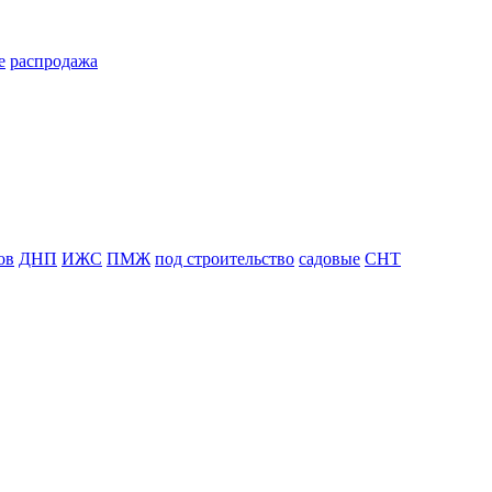
е
распродажа
ов
ДНП
ИЖС
ПМЖ
под строительство
садовые
СНТ