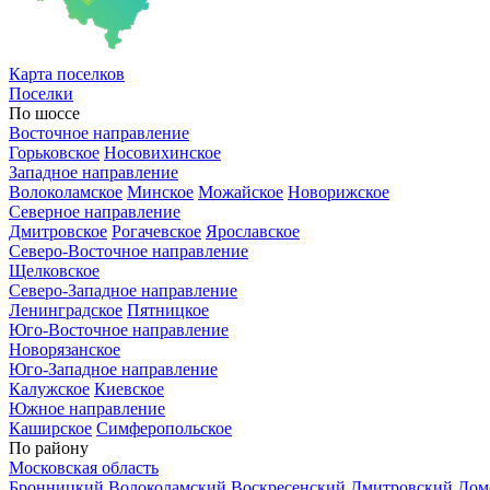
Карта
поселков
Поселки
По шоссе
Восточное направление
Горьковское
Носовихинское
Западное направление
Волоколамское
Минское
Можайское
Новорижское
Северное направление
Дмитровское
Рогачевское
Ярославское
Северо-Восточное направление
Щелковское
Северо-Западное направление
Ленинградское
Пятницкое
Юго-Восточное направление
Новорязанское
Юго-Западное направление
Калужское
Киевское
Южное направление
Каширское
Симферопольское
По району
Московская область
Бронницкий
Волоколамский
Воскресенский
Дмитровский
Дом