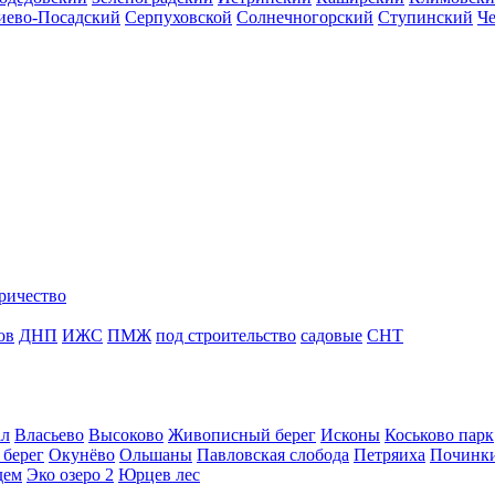
иево-Посадский
Серпуховской
Солнечногорский
Ступинский
Ч
ричество
ов
ДНП
ИЖС
ПМЖ
под строительство
садовые
СНТ
ал
Власьево
Высоково
Живописный берег
Исконы
Коськово парк
 берег
Окунёво
Ольшаны
Павловская слобода
Петряиха
Починк
дем
Эко озеро 2
Юрцев лес