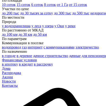
По площади
10 соток
15 соток
6 соток
8 соток
от 1 Га
от 15 соток
Участки по цене
до 200 тыс
до 30 тысяч за сотку
до 300 тыс
до 500 тыс
недороги
По местности
Природа
у водохранилища
у леса
у озера
у Оки
у реки
По расстоянию от МКАД
до 100 км
до 30 км
до 50 км
По параметрам
Коммуникации в поселке
водопровод
газ
интернет
с коммуникациями
электричество
По назначению
в городе
в деревне
дачное строительство
дачные
для пенсионер
Финансовые условия
в ипотеку
в кредит
в рассрочку
Дома
Распродажа
Акции
Новости
Контакты