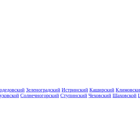
одедовский
Зеленоградский
Истринский
Каширский
Климовск
уховской
Солнечногорский
Ступинский
Чеховский
Шаховской