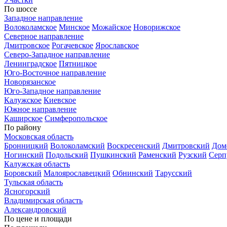
По шоссе
Западное направление
Волоколамское
Минское
Можайское
Новорижское
Северное направление
Дмитровское
Рогачевское
Ярославское
Северо-Западное направление
Ленинградское
Пятницкое
Юго-Восточное направление
Новорязанское
Юго-Западное направление
Калужское
Киевское
Южное направление
Каширское
Симферопольское
По району
Московская область
Бронницкий
Волоколамский
Воскресенский
Дмитровский
Дом
Ногинский
Подольский
Пушкинский
Раменский
Рузский
Серп
Калужская область
Боровский
Малоярославецкий
Обнинский
Тарусский
Тульская область
Ясногорский
Владимирская область
Александровский
По цене и площади