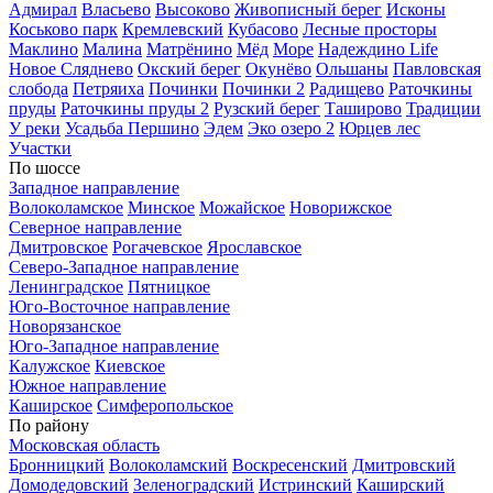
Адмирал
Власьево
Высоково
Живописный берег
Исконы
Коськово парк
Кремлевский
Кубасово
Лесные просторы
Маклино
Малина
Матрёнино
Мёд
Море
Надеждино Life
Новое Сляднево
Окский берег
Окунёво
Ольшаны
Павловская
слобода
Петряиха
Починки
Починки 2
Радищево
Раточкины
пруды
Раточкины пруды 2
Рузский берег
Таширово
Традиции
У реки
Усадьба Першино
Эдем
Эко озеро 2
Юрцев лес
Участки
По шоссе
Западное направление
Волоколамское
Минское
Можайское
Новорижское
Северное направление
Дмитровское
Рогачевское
Ярославское
Северо-Западное направление
Ленинградское
Пятницкое
Юго-Восточное направление
Новорязанское
Юго-Западное направление
Калужское
Киевское
Южное направление
Каширское
Симферопольское
По району
Московская область
Бронницкий
Волоколамский
Воскресенский
Дмитровский
Домодедовский
Зеленоградский
Истринский
Каширский