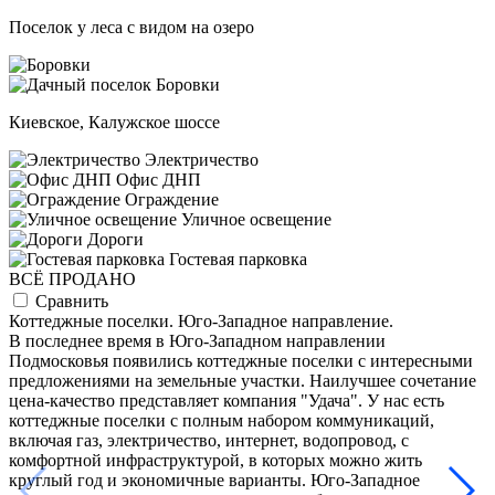
Поселок у леса с видом на озеро
Киевское, Калужское шоссе
Электричество
Офис ДНП
Ограждение
Уличное освещение
Дороги
Гостевая парковка
ВСЁ ПРОДАНО
Сравнить
Коттеджные поселки. Юго-Западное направление.
Д
В последнее время в Юго-Западном направлении
Ю
Подмосковья появились коттеджные поселки с интересными
и
предложениями на земельные участки. Наилучшее сочетание
о
цена-качество представляет компания "Удача". У нас есть
т
коттеджные поселки с полным набором коммуникаций,
б
включая газ, электричество, интернет, водопровод, с
н
комфортной инфраструктурой, в которых можно жить
п
круглый год и экономичные варианты. Юго-Западное
к