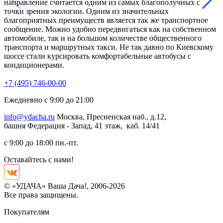
направление считается одним из самых благополучных с
у
точки зрения экологии. Одним из значительных
п
благоприятных преимуществ является так же транспортное
в
сообщение. Можно удобно передвигаться как на собственном
п
автомобиле, так и на большом количестве общественного
с
транспорта и маршрутных такси. Не так давно по Киевскому
с
шоссе стали курсировать комфортабельные автобусы с
п
кондиционерами.
ц
о
+7 (495) 746-00-00
Ежедневно с 9:00 до 21:00
info@ydacha.ru
Москва, Пресненская наб., д.12,
башня Федерация - Запад, 41 этаж, каб. 14/41
с 9:00 до 18:00 пн.-пт.
Оставайтесь с нами!
© «УДАЧА» Ваша Дача!, 2006-2026
Все права защищены.
Покупателям