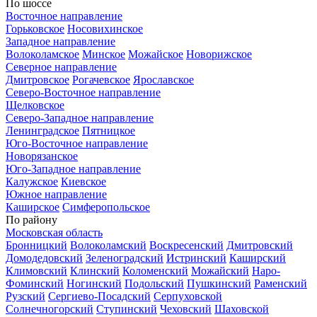
По шоссе
Восточное направление
Горьковское
Носовихинское
Западное направление
Волоколамское
Минское
Можайское
Новорижское
Северное направление
Дмитровское
Рогачевское
Ярославское
Северо-Восточное направление
Щелковское
Северо-Западное направление
Ленинградское
Пятницкое
Юго-Восточное направление
Новорязанское
Юго-Западное направление
Калужское
Киевское
Южное направление
Каширское
Симферопольское
По району
Московская область
Бронницкий
Волоколамский
Воскресенский
Дмитровский
Домодедовский
Зеленоградский
Истринский
Каширский
Климовский
Клинский
Коломенский
Можайский
Наро-
Фоминский
Ногинский
Подольский
Пушкинский
Раменский
Рузский
Сергиево-Посадский
Серпуховской
Солнечногорский
Ступинский
Чеховский
Шаховской