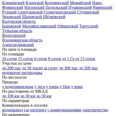
Климовский
Клинский
Коломенский
Можайский
Наро-
Фоминский
Ногинский
Подольский
Пушкинский
Раменский
Рузский
Серпуховской
Солнечногорский
Ступинский
Чеховский
Шаховской
Щёлковский
Калужская область
Боровский
Малоярославецкий
Обнинский
Тарусский
Тульская область
Ясногорский
Владимирская область
Александровский
По цене и площади
По площади
10 соток
15 соток
6 соток
8 соток
от 1 Га
от 15 соток
Участки по цене
до 200 тыс
до 30 тысяч за сотку
до 300 тыс
до 500 тыс
недорогие
распродажа
По местности
Природа
у водохранилища
у леса
у озера
у Оки
у реки
По расстоянию от МКАД
до 100 км
до 30 км
до 50 км
По параметрам
Коммуникации в поселке
водопровод
газ
интернет
с коммуникациями
электричество
По назначению