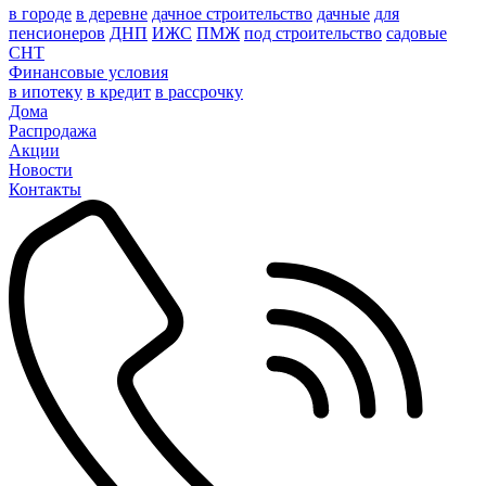
в городе
в деревне
дачное строительство
дачные
для
пенсионеров
ДНП
ИЖС
ПМЖ
под строительство
садовые
СНТ
Финансовые условия
в ипотеку
в кредит
в рассрочку
Дома
Распродажа
Акции
Новости
Контакты