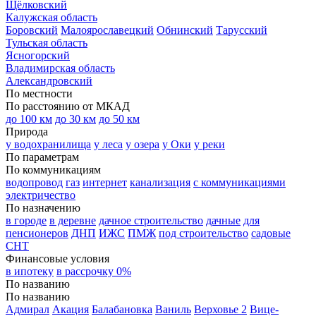
Щёлковский
Калужская область
Боровский
Малоярославецкий
Обнинский
Тарусский
Тульская область
Ясногорский
Владимирская область
Александровский
По местности
По расстоянию от МКАД
до 100 км
до 30 км
до 50 км
Природа
у водохранилища
у леса
у озера
у Оки
у реки
По параметрам
По коммуникациям
водопровод
газ
интернет
канализация
с коммуникациями
электричество
По назначению
в городе
в деревне
дачное строительство
дачные
для
пенсионеров
ДНП
ИЖС
ПМЖ
под строительство
садовые
СНТ
Финансовые условия
в ипотеку
в рассрочку 0%
По названию
По названию
Адмирал
Акация
Балабановка
Ваниль
Верховье 2
Вице-