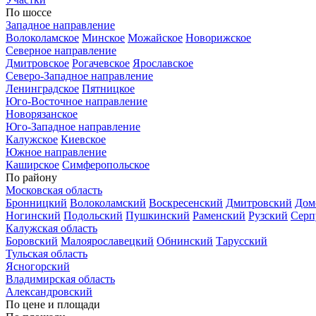
По шоссе
Западное направление
Волоколамское
Минское
Можайское
Новорижское
Северное направление
Дмитровское
Рогачевское
Ярославское
Северо-Западное направление
Ленинградское
Пятницкое
Юго-Восточное направление
Новорязанское
Юго-Западное направление
Калужское
Киевское
Южное направление
Каширское
Симферопольское
По району
Московская область
Бронницкий
Волоколамский
Воскресенский
Дмитровский
Дом
Ногинский
Подольский
Пушкинский
Раменский
Рузский
Серп
Калужская область
Боровский
Малоярославецкий
Обнинский
Тарусский
Тульская область
Ясногорский
Владимирская область
Александровский
По цене и площади