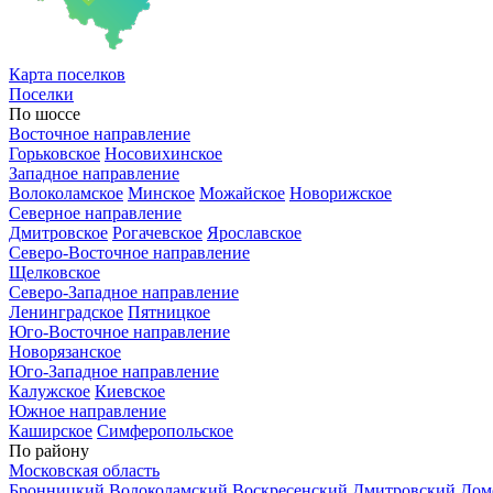
Карта
поселков
Поселки
По шоссе
Восточное направление
Горьковское
Носовихинское
Западное направление
Волоколамское
Минское
Можайское
Новорижское
Северное направление
Дмитровское
Рогачевское
Ярославское
Северо-Восточное направление
Щелковское
Северо-Западное направление
Ленинградское
Пятницкое
Юго-Восточное направление
Новорязанское
Юго-Западное направление
Калужское
Киевское
Южное направление
Каширское
Симферопольское
По району
Московская область
Бронницкий
Волоколамский
Воскресенский
Дмитровский
Дом