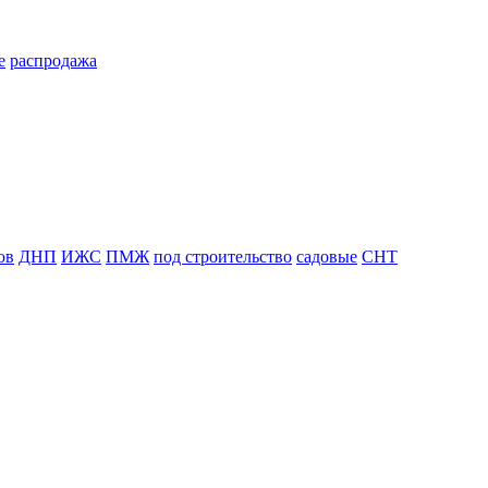
е
распродажа
ов
ДНП
ИЖС
ПМЖ
под строительство
садовые
СНТ