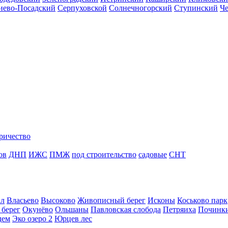
иево-Посадский
Серпуховской
Солнечногорский
Ступинский
Ч
ричество
ов
ДНП
ИЖС
ПМЖ
под строительство
садовые
СНТ
ал
Власьево
Высоково
Живописный берег
Исконы
Коськово парк
 берег
Окунёво
Ольшаны
Павловская слобода
Петряиха
Починк
дем
Эко озеро 2
Юрцев лес