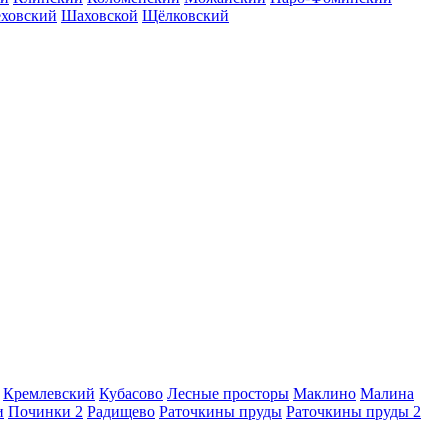
еховский
Шаховской
Щёлковский
Кремлевский
Кубасово
Лесные просторы
Маклино
Малина
и
Починки 2
Радищево
Раточкины пруды
Раточкины пруды 2