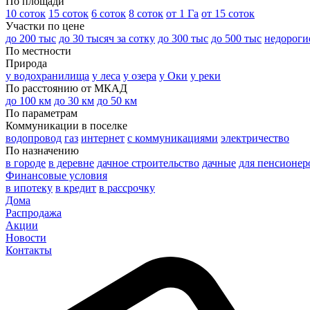
По площади
10 соток
15 соток
6 соток
8 соток
от 1 Га
от 15 соток
Участки по цене
до 200 тыс
до 30 тысяч за сотку
до 300 тыс
до 500 тыс
недороги
По местности
Природа
у водохранилища
у леса
у озера
у Оки
у реки
По расстоянию от МКАД
до 100 км
до 30 км
до 50 км
По параметрам
Коммуникации в поселке
водопровод
газ
интернет
с коммуникациями
электричество
По назначению
в городе
в деревне
дачное строительство
дачные
для пенсионер
Финансовые условия
в ипотеку
в кредит
в рассрочку
Дома
Распродажа
Акции
Новости
Контакты