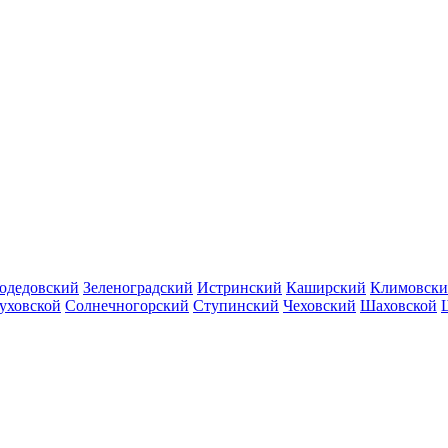
одедовский
Зеленоградский
Истринский
Каширский
Климовск
уховской
Солнечногорский
Ступинский
Чеховский
Шаховской