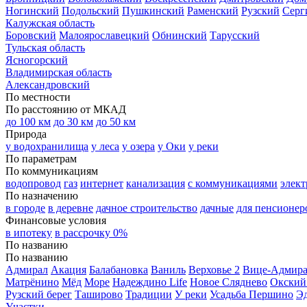
Ногинский
Подольский
Пушкинский
Раменский
Рузский
Серг
Калужская область
Боровский
Малоярославецкий
Обнинский
Тарусский
Тульская область
Ясногорский
Владимирская область
Александровский
По местности
По расстоянию от МКАД
до 100 км
до 30 км
до 50 км
Природа
у водохранилища
у леса
у озера
у Оки
у реки
По параметрам
По коммуникациям
водопровод
газ
интернет
канализация
с коммуникациями
элект
По назначению
в городе
в деревне
дачное строительство
дачные
для пенсионер
Финансовые условия
в ипотеку
в рассрочку 0%
По названию
По названию
Адмирал
Акация
Балабановка
Ваниль
Верховье 2
Вице-Адмир
Матрёнино
Мёд
Море
Надеждино Life
Новое Сляднево
Окский
Рузский берег
Таширово
Традиции
У реки
Усадьба Першино
Э
Участки