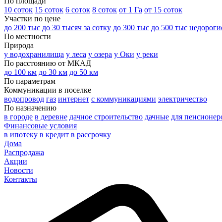
По площади
10 соток
15 соток
6 соток
8 соток
от 1 Га
от 15 соток
Участки по цене
до 200 тыс
до 30 тысяч за сотку
до 300 тыс
до 500 тыс
недороги
По местности
Природа
у водохранилища
у леса
у озера
у Оки
у реки
По расстоянию от МКАД
до 100 км
до 30 км
до 50 км
По параметрам
Коммуникации в поселке
водопровод
газ
интернет
с коммуникациями
электричество
По назначению
в городе
в деревне
дачное строительство
дачные
для пенсионер
Финансовые условия
в ипотеку
в кредит
в рассрочку
Дома
Распродажа
Акции
Новости
Контакты