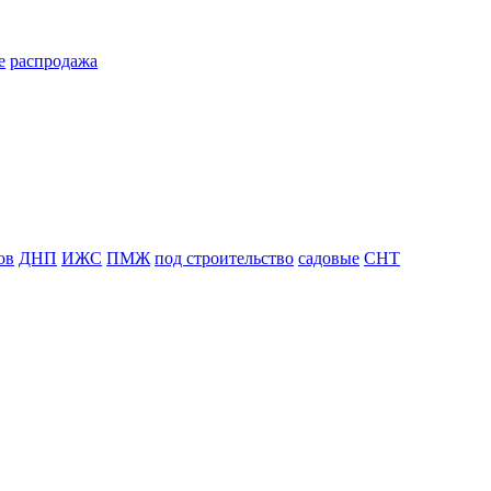
е
распродажа
ов
ДНП
ИЖС
ПМЖ
под строительство
садовые
СНТ