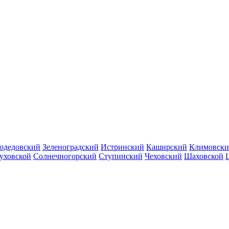
одедовский
Зеленоградский
Истринский
Каширский
Климовск
уховской
Солнечногорский
Ступинский
Чеховский
Шаховской