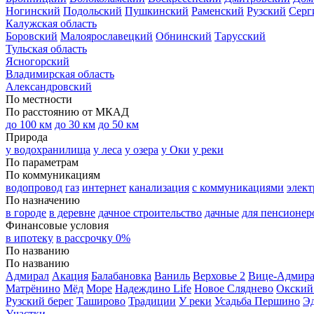
Ногинский
Подольский
Пушкинский
Раменский
Рузский
Серг
Калужская область
Боровский
Малоярославецкий
Обнинский
Тарусский
Тульская область
Ясногорский
Владимирская область
Александровский
По местности
По расстоянию от МКАД
до 100 км
до 30 км
до 50 км
Природа
у водохранилища
у леса
у озера
у Оки
у реки
По параметрам
По коммуникациям
водопровод
газ
интернет
канализация
с коммуникациями
элект
По назначению
в городе
в деревне
дачное строительство
дачные
для пенсионер
Финансовые условия
в ипотеку
в рассрочку 0%
По названию
По названию
Адмирал
Акация
Балабановка
Ваниль
Верховье 2
Вице-Адмир
Матрёнино
Мёд
Море
Надеждино Life
Новое Сляднево
Окский
Рузский берег
Таширово
Традиции
У реки
Усадьба Першино
Э
Участки