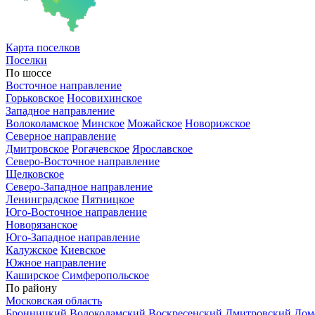
Карта
поселков
Поселки
По шоссе
Восточное направление
Горьковское
Носовихинское
Западное направление
Волоколамское
Минское
Можайское
Новорижское
Северное направление
Дмитровское
Рогачевское
Ярославское
Северо-Восточное направление
Щелковское
Северо-Западное направление
Ленинградское
Пятницкое
Юго-Восточное направление
Новорязанское
Юго-Западное направление
Калужское
Киевское
Южное направление
Каширское
Симферопольское
По району
Московская область
Бронницкий
Волоколамский
Воскресенский
Дмитровский
Дом