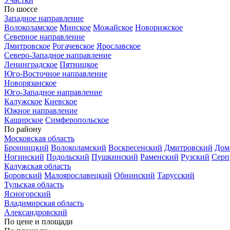
По шоссе
Западное направление
Волоколамское
Минское
Можайское
Новорижское
Северное направление
Дмитровское
Рогачевское
Ярославское
Северо-Западное направление
Ленинградское
Пятницкое
Юго-Восточное направление
Новорязанское
Юго-Западное направление
Калужское
Киевское
Южное направление
Каширское
Симферопольское
По району
Московская область
Бронницкий
Волоколамский
Воскресенский
Дмитровский
Дом
Ногинский
Подольский
Пушкинский
Раменский
Рузский
Серп
Калужская область
Боровский
Малоярославецкий
Обнинский
Тарусский
Тульская область
Ясногорский
Владимирская область
Александровский
По цене и площади