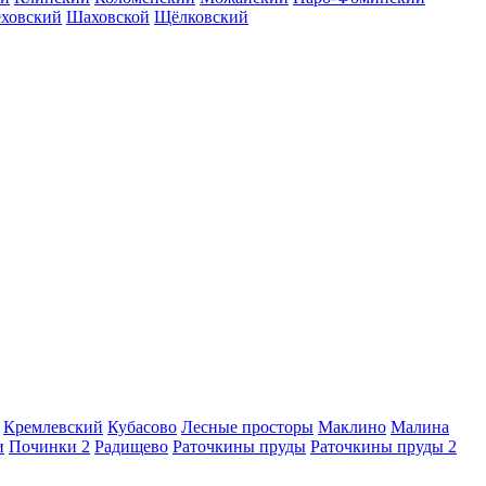
еховский
Шаховской
Щёлковский
Кремлевский
Кубасово
Лесные просторы
Маклино
Малина
и
Починки 2
Радищево
Раточкины пруды
Раточкины пруды 2