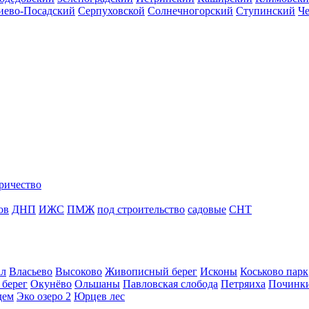
иево-Посадский
Серпуховской
Солнечногорский
Ступинский
Ч
ричество
ов
ДНП
ИЖС
ПМЖ
под строительство
садовые
СНТ
ал
Власьево
Высоково
Живописный берег
Исконы
Коськово парк
 берег
Окунёво
Ольшаны
Павловская слобода
Петряиха
Починк
дем
Эко озеро 2
Юрцев лес