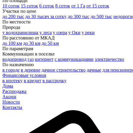
По площади
10 соток
15 соток
6 соток
8 соток
от 1 Га
от 15 соток
Участки по цене
до 200 тыс
до 30 тысяч за сотку
до 300 тыс
до 500 тыс
недороги
По местности
Природа
у водохранилища
у леса
у озера
у Оки
у реки
По расстоянию от МКАД
до 100 км
до 30 км
до 50 км
По параметрам
Коммуникации в поселке
водопровод
газ
интернет
с коммуникациями
электричество
По назначению
в городе
в деревне
дачное строительство
дачные
для пенсионер
Финансовые условия
в ипотеку
в кредит
в рассрочку
Дома
Распродажа
Акции
Новости
Контакты