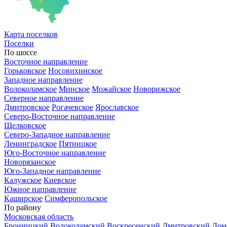
Карта
поселков
Поселки
По шоссе
Восточное направление
Горьковское
Носовихинское
Западное направление
Волоколамское
Минское
Можайское
Новорижское
Северное направление
Дмитровское
Рогачевское
Ярославское
Северо-Восточное направление
Щелковское
Северо-Западное направление
Ленинградское
Пятницкое
Юго-Восточное направление
Новорязанское
Юго-Западное направление
Калужское
Киевское
Южное направление
Каширское
Симферопольское
По району
Московская область
Бронницкий
Волоколамский
Воскресенский
Дмитровский
Дом