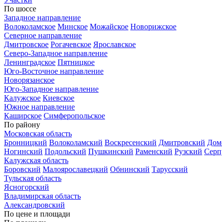
По шоссе
Западное направление
Волоколамское
Минское
Можайское
Новорижское
Северное направление
Дмитровское
Рогачевское
Ярославское
Северо-Западное направление
Ленинградское
Пятницкое
Юго-Восточное направление
Новорязанское
Юго-Западное направление
Калужское
Киевское
Южное направление
Каширское
Симферопольское
По району
Московская область
Бронницкий
Волоколамский
Воскресенский
Дмитровский
Дом
Ногинский
Подольский
Пушкинский
Раменский
Рузский
Серп
Калужская область
Боровский
Малоярославецкий
Обнинский
Тарусский
Тульская область
Ясногорский
Владимирская область
Александровский
По цене и площади