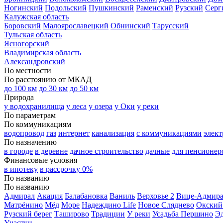
Ногинский
Подольский
Пушкинский
Раменский
Рузский
Серг
Калужская область
Боровский
Малоярославецкий
Обнинский
Тарусский
Тульская область
Ясногорский
Владимирская область
Александровский
По местности
По расстоянию от МКАД
до 100 км
до 30 км
до 50 км
Природа
у водохранилища
у леса
у озера
у Оки
у реки
По параметрам
По коммуникациям
водопровод
газ
интернет
канализация
с коммуникациями
элект
По назначению
в городе
в деревне
дачное строительство
дачные
для пенсионер
Финансовые условия
в ипотеку
в рассрочку 0%
По названию
По названию
Адмирал
Акация
Балабановка
Ваниль
Верховье 2
Вице-Адмир
Матрёнино
Мёд
Море
Надеждино Life
Новое Сляднево
Окский
Рузский берег
Таширово
Традиции
У реки
Усадьба Першино
Э
Участки