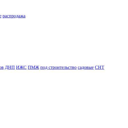
е
распродажа
ов
ДНП
ИЖС
ПМЖ
под строительство
садовые
СНТ