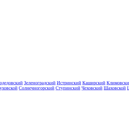
одедовский
Зеленоградский
Истринский
Каширский
Климовск
уховской
Солнечногорский
Ступинский
Чеховский
Шаховской