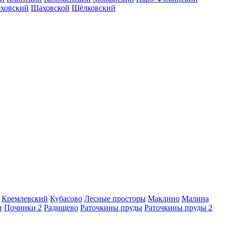
еховский
Шаховской
Щёлковский
Кремлевский
Кубасово
Лесные просторы
Маклино
Малина
и
Починки 2
Радищево
Раточкины пруды
Раточкины пруды 2