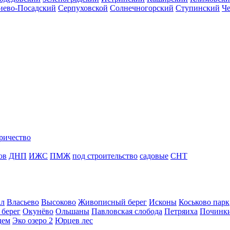
иево-Посадский
Серпуховской
Солнечногорский
Ступинский
Ч
ричество
ов
ДНП
ИЖС
ПМЖ
под строительство
садовые
СНТ
ал
Власьево
Высоково
Живописный берег
Исконы
Коськово парк
 берег
Окунёво
Ольшаны
Павловская слобода
Петряиха
Починк
дем
Эко озеро 2
Юрцев лес