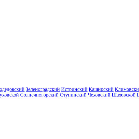
одедовский
Зеленоградский
Истринский
Каширский
Климовск
уховской
Солнечногорский
Ступинский
Чеховский
Шаховской