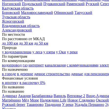
Ногинский
Подольский
Пушкинский
Раменский
Рузский
Серг
Калужская область
Боровский
Малоярославецкий
Обнинский
Тарусский
Тульская область
Ясногорский
Владимирская область
Александровский
По местности
По расстоянию от МКАД
до 100 км
до 30 км
до 50 км
Природа
у водохранилища
у леса
у озера
у Оки
у реки
По параметрам
По коммуникациям
водопровод
газ
интернет
канализация
с коммуникациями
элект
По назначению
в городе
в деревне
дачное строительство
дачные
для пенсионер
Финансовые условия
в ипотеку
в рассрочку 0%
По названию
По названию
Адмирал
Акация
Балабановка
Ваниль
Верховье 2
Вице-Адмир
Матрёнино
Мёд
Море
Надеждино Life
Новое Сляднево
Окский
Рузский берег
Таширово
Традиции
У реки
Усадьба Першино
Э
Участки