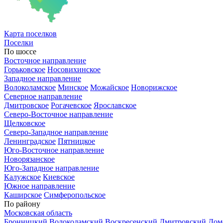
Карта
поселков
Поселки
По шоссе
Восточное направление
Горьковское
Носовихинское
Западное направление
Волоколамское
Минское
Можайское
Новорижское
Северное направление
Дмитровское
Рогачевское
Ярославское
Северо-Восточное направление
Щелковское
Северо-Западное направление
Ленинградское
Пятницкое
Юго-Восточное направление
Новорязанское
Юго-Западное направление
Калужское
Киевское
Южное направление
Каширское
Симферопольское
По району
Московская область
Бронницкий
Волоколамский
Воскресенский
Дмитровский
Дом