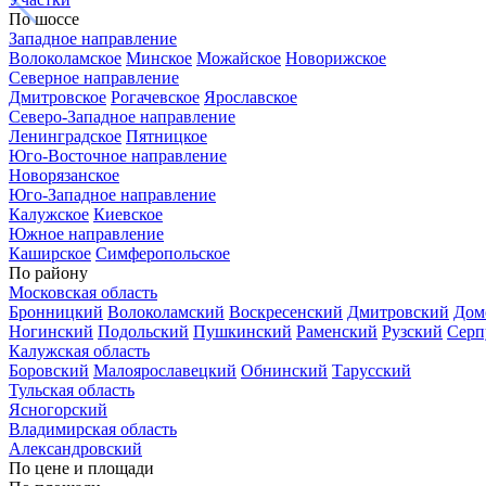
По шоссе
Западное направление
Волоколамское
Минское
Можайское
Новорижское
Северное направление
Дмитровское
Рогачевское
Ярославское
Северо-Западное направление
Ленинградское
Пятницкое
Юго-Восточное направление
Новорязанское
Юго-Западное направление
Калужское
Киевское
Южное направление
Каширское
Симферопольское
По району
Московская область
Бронницкий
Волоколамский
Воскресенский
Дмитровский
Дом
Ногинский
Подольский
Пушкинский
Раменский
Рузский
Серп
Калужская область
Боровский
Малоярославецкий
Обнинский
Тарусский
Тульская область
Ясногорский
Владимирская область
Александровский
По цене и площади