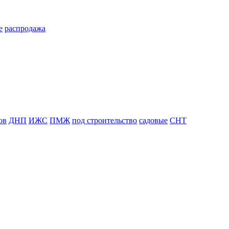
е
распродажа
ов
ДНП
ИЖС
ПМЖ
под строительство
садовые
СНТ