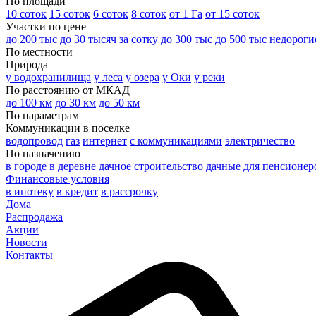
По площади
10 соток
15 соток
6 соток
8 соток
от 1 Га
от 15 соток
Участки по цене
до 200 тыс
до 30 тысяч за сотку
до 300 тыс
до 500 тыс
недороги
По местности
Природа
у водохранилища
у леса
у озера
у Оки
у реки
По расстоянию от МКАД
до 100 км
до 30 км
до 50 км
По параметрам
Коммуникации в поселке
водопровод
газ
интернет
с коммуникациями
электричество
По назначению
в городе
в деревне
дачное строительство
дачные
для пенсионер
Финансовые условия
в ипотеку
в кредит
в рассрочку
Дома
Распродажа
Акции
Новости
Контакты