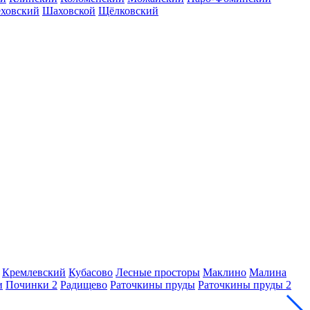
еховский
Шаховской
Щёлковский
Кремлевский
Кубасово
Лесные просторы
Маклино
Малина
и
Починки 2
Радищево
Раточкины пруды
Раточкины пруды 2