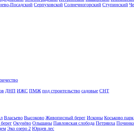
иево-Посадский
Серпуховской
Солнечногорский
Ступинский
Ч
ричество
ов
ДНП
ИЖС
ПМЖ
под строительство
садовые
СНТ
ал
Власьево
Высоково
Живописный берег
Исконы
Коськово парк
 берег
Окунёво
Ольшаны
Павловская слобода
Петряиха
Починк
дем
Эко озеро 2
Юрцев лес