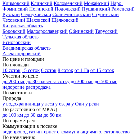
Климовский
Клинский
Коломенский
Можайский
Наро-
Фоминский
Ногинский
Подольский
Пушкинский
Раменский
Рузский
Серпуховской
Солнечногорский
Ступинский
Чеховский
Шаховской
Щёлковский
Калужская область
Боровский
Малоярославецкий
Обнинский
Тарусский
Тульская область
Ясногорский
Владимирская область
Александровский
По цене и площади
По площади
10 соток
15 соток
6 соток
8 соток
от 1 Га
от 15 соток
Участки по цене
до 200 тыс
до 30 тысяч за сотку
до 300 тыс
до 500 тыс
недорогие
распродажа
По местности
Природа
у водохранилища
у леса
у озера
у Оки
у реки
По расстоянию от МКАД
до 100 км
до 30 км
до 50 км
По параметрам
Коммуникации в поселке
водопровод
газ
интернет
с коммуникациями
электричество
По назначению