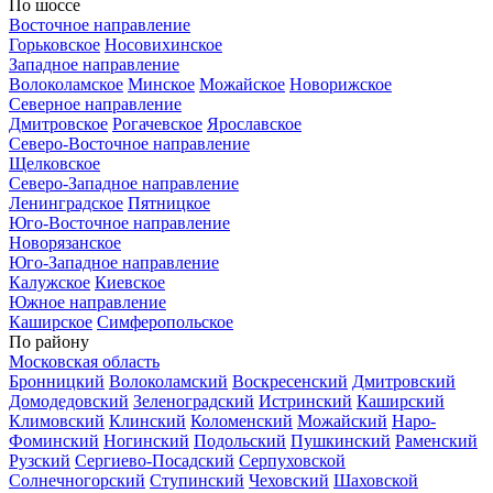
По шоссе
Восточное направление
Горьковское
Носовихинское
Западное направление
Волоколамское
Минское
Можайское
Новорижское
Северное направление
Дмитровское
Рогачевское
Ярославское
Северо-Восточное направление
Щелковское
Северо-Западное направление
Ленинградское
Пятницкое
Юго-Восточное направление
Новорязанское
Юго-Западное направление
Калужское
Киевское
Южное направление
Каширское
Симферопольское
По району
Московская область
Бронницкий
Волоколамский
Воскресенский
Дмитровский
Домодедовский
Зеленоградский
Истринский
Каширский
Климовский
Клинский
Коломенский
Можайский
Наро-
Фоминский
Ногинский
Подольский
Пушкинский
Раменский
Рузский
Сергиево-Посадский
Серпуховской
Солнечногорский
Ступинский
Чеховский
Шаховской