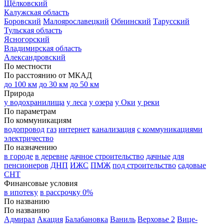
Щёлковский
Калужская область
Боровский
Малоярославецкий
Обнинский
Тарусский
Тульская область
Ясногорский
Владимирская область
Александровский
По местности
По расстоянию от МКАД
до 100 км
до 30 км
до 50 км
Природа
у водохранилища
у леса
у озера
у Оки
у реки
По параметрам
По коммуникациям
водопровод
газ
интернет
канализация
с коммуникациями
электричество
По назначению
в городе
в деревне
дачное строительство
дачные
для
пенсионеров
ДНП
ИЖС
ПМЖ
под строительство
садовые
СНТ
Финансовые условия
в ипотеку
в рассрочку 0%
По названию
По названию
Адмирал
Акация
Балабановка
Ваниль
Верховье 2
Вице-