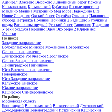
Адмирал
Власьево
Высоково
Живописный берег
Исконы
Коськово парк
Кремлевский
Кубасово
Лесные просторы
Маклино
Малина
Матрёнино
Мёд
Море
Надеждино Life
Новое Сляднево
Окский берег
Окунёво
Ольшаны
Павловская
слобода
Петряиха
Починки
Починки 2
Радищево
Раточкины
пруды
Раточкины пруды 2
Рузский берег
Таширово
Традиции
У реки
Усадьба Першино
Эдем
Эко озеро 2
Юрцев лес
Участки
По шоссе
Западное направление
Волоколамское
Минское
Можайское
Новорижское
Северное направление
Дмитровское
Рогачевское
Ярославское
Северо-Западное направление
Ленинградское
Пятницкое
Юго-Восточное направление
Новорязанское
Юго-Западное направление
Калужское
Киевское
Южное направление
Каширское
Симферопольское
По району
Московская область
Бронницкий
Волоколамский
Воскресенский
Дмитровский
Домодедовский
Зеленоградский
Истринский
Каширский