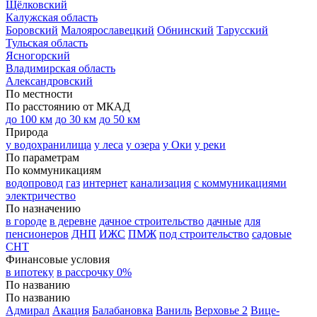
Щёлковский
Калужская область
Боровский
Малоярославецкий
Обнинский
Тарусский
Тульская область
Ясногорский
Владимирская область
Александровский
По местности
По расстоянию от МКАД
до 100 км
до 30 км
до 50 км
Природа
у водохранилища
у леса
у озера
у Оки
у реки
По параметрам
По коммуникациям
водопровод
газ
интернет
канализация
с коммуникациями
электричество
По назначению
в городе
в деревне
дачное строительство
дачные
для
пенсионеров
ДНП
ИЖС
ПМЖ
под строительство
садовые
СНТ
Финансовые условия
в ипотеку
в рассрочку 0%
По названию
По названию
Адмирал
Акация
Балабановка
Ваниль
Верховье 2
Вице-