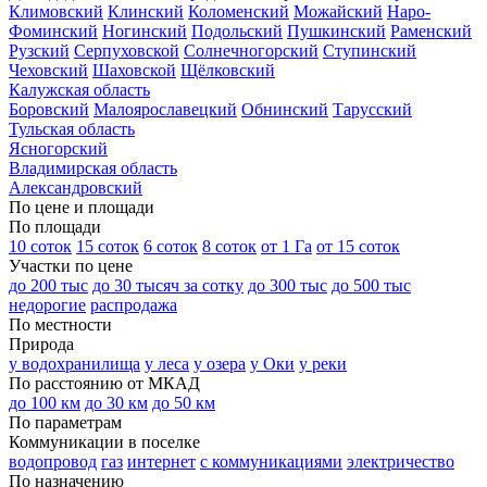
Климовский
Клинский
Коломенский
Можайский
Наро-
Фоминский
Ногинский
Подольский
Пушкинский
Раменский
Рузский
Серпуховской
Солнечногорский
Ступинский
Чеховский
Шаховской
Щёлковский
Калужская область
Боровский
Малоярославецкий
Обнинский
Тарусский
Тульская область
Ясногорский
Владимирская область
Александровский
По цене и площади
По площади
10 соток
15 соток
6 соток
8 соток
от 1 Га
от 15 соток
Участки по цене
до 200 тыс
до 30 тысяч за сотку
до 300 тыс
до 500 тыс
недорогие
распродажа
По местности
Природа
у водохранилища
у леса
у озера
у Оки
у реки
По расстоянию от МКАД
до 100 км
до 30 км
до 50 км
По параметрам
Коммуникации в поселке
водопровод
газ
интернет
с коммуникациями
электричество
По назначению