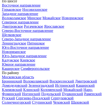
По шоссе
Восточное направление
Горьковское
Носовихинское
Западное направление
Волоколамское
Минское
Можайское
Новорижское
Северное направление
Дмитровское
Рогачевское
Ярославское
Северо-Восточное направление
Щелковское
Северо-Западное направление
Ленинградское
Пятницкое
Юго-Восточное направление
Новорязанское
Юго-Западное направление
Калужское
Киевское
Южное направление
Каширское
Симферопольское
По району
Московская область
Бронницкий
Волоколамский
Воскресенский
Дмитровский
Домодедовский
Зеленоградский
Истринский
Каширский
Климовский
Клинский
Коломенский
Можайский
Наро-
Фоминский
Ногинский
Подольский
Пушкинский
Раменский
Рузский
Сергиево-Посадский
Серпуховской
Солнечногорский
Ступинский
Чеховский
Шаховской