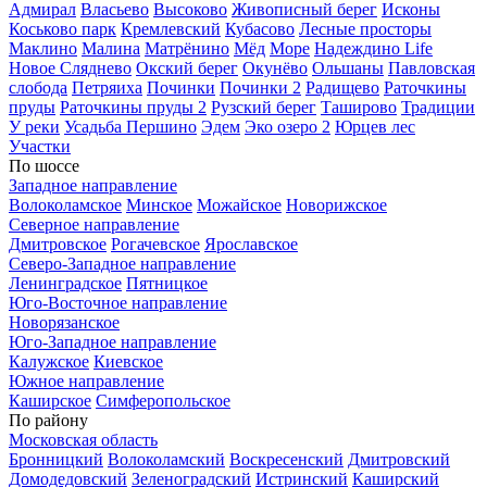
Адмирал
Власьево
Высоково
Живописный берег
Исконы
Коськово парк
Кремлевский
Кубасово
Лесные просторы
Маклино
Малина
Матрёнино
Мёд
Море
Надеждино Life
Новое Сляднево
Окский берег
Окунёво
Ольшаны
Павловская
слобода
Петряиха
Починки
Починки 2
Радищево
Раточкины
пруды
Раточкины пруды 2
Рузский берег
Таширово
Традиции
У реки
Усадьба Першино
Эдем
Эко озеро 2
Юрцев лес
Участки
По шоссе
Западное направление
Волоколамское
Минское
Можайское
Новорижское
Северное направление
Дмитровское
Рогачевское
Ярославское
Северо-Западное направление
Ленинградское
Пятницкое
Юго-Восточное направление
Новорязанское
Юго-Западное направление
Калужское
Киевское
Южное направление
Каширское
Симферопольское
По району
Московская область
Бронницкий
Волоколамский
Воскресенский
Дмитровский
Домодедовский
Зеленоградский
Истринский
Каширский