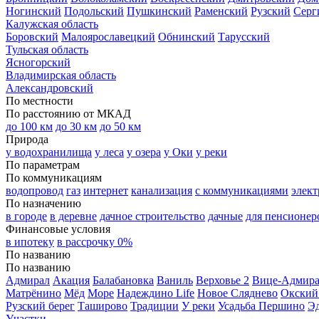
Ногинский
Подольский
Пушкинский
Раменский
Рузский
Серг
Калужская область
Боровский
Малоярославецкий
Обнинский
Тарусский
Тульская область
Ясногорский
Владимирская область
Александровский
По местности
По расстоянию от МКАД
до 100 км
до 30 км
до 50 км
Природа
у водохранилища
у леса
у озера
у Оки
у реки
По параметрам
По коммуникациям
водопровод
газ
интернет
канализация
с коммуникациями
элект
По назначению
в городе
в деревне
дачное строительство
дачные
для пенсионер
Финансовые условия
в ипотеку
в рассрочку 0%
По названию
По названию
Адмирал
Акация
Балабановка
Ваниль
Верховье 2
Вице-Адмир
Матрёнино
Мёд
Море
Надеждино Life
Новое Сляднево
Окский
Рузский берег
Таширово
Традиции
У реки
Усадьба Першино
Э
Участки