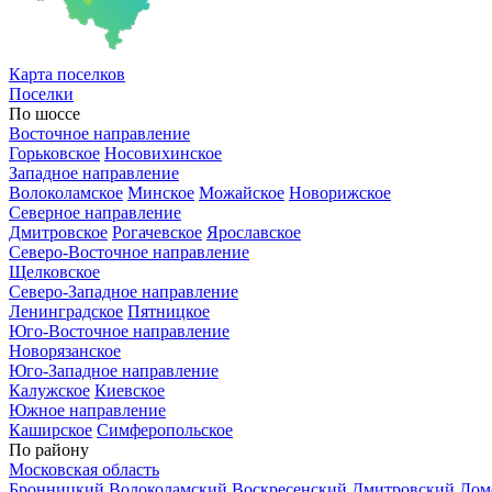
Карта
поселков
Поселки
По шоссе
Восточное направление
Горьковское
Носовихинское
Западное направление
Волоколамское
Минское
Можайское
Новорижское
Северное направление
Дмитровское
Рогачевское
Ярославское
Северо-Восточное направление
Щелковское
Северо-Западное направление
Ленинградское
Пятницкое
Юго-Восточное направление
Новорязанское
Юго-Западное направление
Калужское
Киевское
Южное направление
Каширское
Симферопольское
По району
Московская область
Бронницкий
Волоколамский
Воскресенский
Дмитровский
Дом