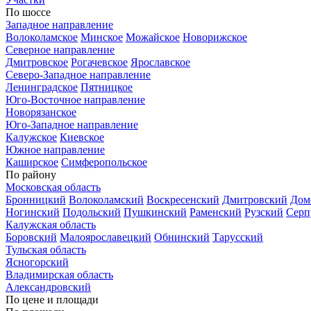
По шоссе
Западное направление
Волоколамское
Минское
Можайское
Новорижское
Северное направление
Дмитровское
Рогачевское
Ярославское
Северо-Западное направление
Ленинградское
Пятницкое
Юго-Восточное направление
Новорязанское
Юго-Западное направление
Калужское
Киевское
Южное направление
Каширское
Симферопольское
По району
Московская область
Бронницкий
Волоколамский
Воскресенский
Дмитровский
Дом
Ногинский
Подольский
Пушкинский
Раменский
Рузский
Серп
Калужская область
Боровский
Малоярославецкий
Обнинский
Тарусский
Тульская область
Ясногорский
Владимирская область
Александровский
По цене и площади