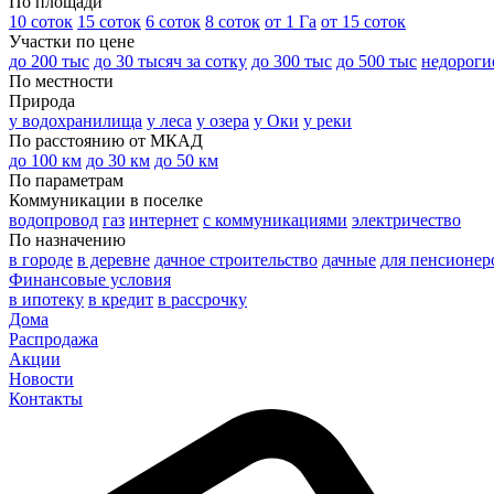
По площади
10 соток
15 соток
6 соток
8 соток
от 1 Га
от 15 соток
Участки по цене
до 200 тыс
до 30 тысяч за сотку
до 300 тыс
до 500 тыс
недороги
По местности
Природа
у водохранилища
у леса
у озера
у Оки
у реки
По расстоянию от МКАД
до 100 км
до 30 км
до 50 км
По параметрам
Коммуникации в поселке
водопровод
газ
интернет
с коммуникациями
электричество
По назначению
в городе
в деревне
дачное строительство
дачные
для пенсионер
Финансовые условия
в ипотеку
в кредит
в рассрочку
Дома
Распродажа
Акции
Новости
Контакты