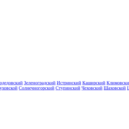
одедовский
Зеленоградский
Истринский
Каширский
Климовск
уховской
Солнечногорский
Ступинский
Чеховский
Шаховской