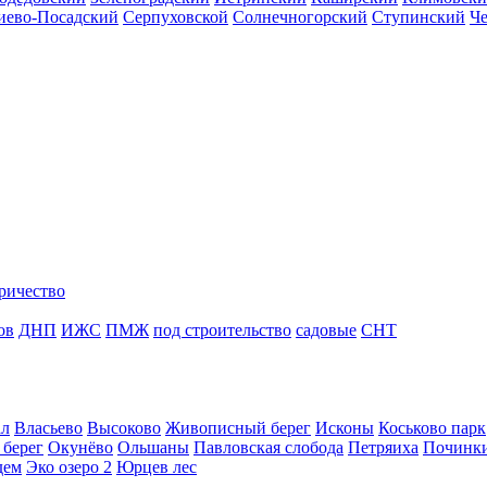
иево-Посадский
Серпуховской
Солнечногорский
Ступинский
Ч
ричество
ов
ДНП
ИЖС
ПМЖ
под строительство
садовые
СНТ
ал
Власьево
Высоково
Живописный берег
Исконы
Коськово парк
 берег
Окунёво
Ольшаны
Павловская слобода
Петряиха
Починк
дем
Эко озеро 2
Юрцев лес