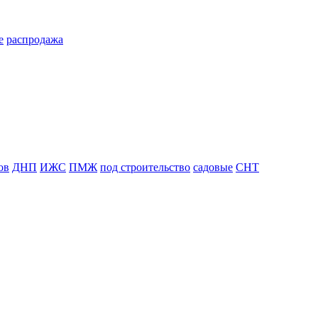
е
распродажа
ов
ДНП
ИЖС
ПМЖ
под строительство
садовые
СНТ