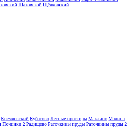
еховский
Шаховской
Щёлковский
Кремлевский
Кубасово
Лесные просторы
Маклино
Малина
и
Починки 2
Радищево
Раточкины пруды
Раточкины пруды 2