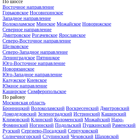
По шоссе
Восточное направление
Горьковское
Носовихинское
Западное направление
Волоколамское
Минское
Можайское
Новорижское
Северное направление
Дмитровское
Рогачевское
Ярославское
Северо-Восточное направление
Щелковское
Северо-Западное направление
Ленинградское
Пятницкое
Юго-Восточное направление
Новорязанское
Юго-Западное направление
Калужское
Киевское
Южное направление
Каширское
Симферопольское
По району
Московская область
Бронницкий
Волоколамский
Воскресенский
Дмитровский
Домодедовский
Зеленоградский
Истринский
Каширский
Климовский
Клинский
Коломенский
Можайский
Наро-
Фоминский
Ногинский
Подольский
Пушкинский
Раменский
Рузский
Сергиево-Посадский
Серпуховской
Солнечногорский
Ступинский
Чеховский
Шаховской