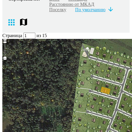
Расстоянию от МКАД
Поселку
По умолчанию
Страница
из 15