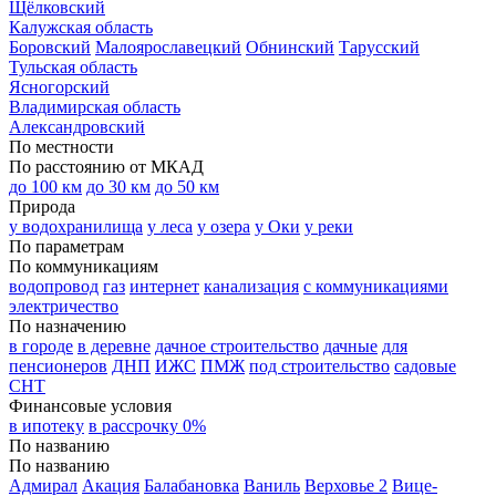
Щёлковский
Калужская область
Боровский
Малоярославецкий
Обнинский
Тарусский
Тульская область
Ясногорский
Владимирская область
Александровский
По местности
По расстоянию от МКАД
до 100 км
до 30 км
до 50 км
Природа
у водохранилища
у леса
у озера
у Оки
у реки
По параметрам
По коммуникациям
водопровод
газ
интернет
канализация
с коммуникациями
электричество
По назначению
в городе
в деревне
дачное строительство
дачные
для
пенсионеров
ДНП
ИЖС
ПМЖ
под строительство
садовые
СНТ
Финансовые условия
в ипотеку
в рассрочку 0%
По названию
По названию
Адмирал
Акация
Балабановка
Ваниль
Верховье 2
Вице-