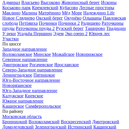
Адмирал
Власьево
Высоково
Живописный берег
Исконы
Коськово парк
Кремлевский
Кубасово
Лесные просторы
Маклино
Малина
Матрёнино
Мёд
Море
Надеждино Life
Новое Сляднево
Окский берег
Окунёво
Ольшаны
Павловская
слобода
Петряиха
Починки
Починки 2
Радищево
Раточкины
пруды
Раточкины пруды 2
Рузский берег
Таширово
Традиции
У реки
Усадьба Першино
Эдем
Эко озеро 2
Юрцев лес
Участки
По шоссе
Западное направление
Волоколамское
Минское
Можайское
Новорижское
Северное направление
Дмитровское
Рогачевское
Ярославское
Северо-Западное направление
Ленинградское
Пятницкое
Юго-Восточное направление
Новорязанское
Юго-Западное направление
Калужское
Киевское
Южное направление
Каширское
Симферопольское
По району
Московская область
Бронницкий
Волоколамский
Воскресенский
Дмитровский
Домодедовский
Зеленоградский
Истринский
Каширский