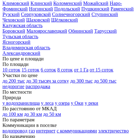
Климовский
Клинский
Коломенский
Можайский
Наро-
Фоминский
Ногинский
Подольский
Пушкинский
Раменский
Рузский
Серпуховской
Солнечногорский
Ступинский
Чеховский
Шаховской
Щёлковский
Калужская область
Боровский
Малоярославецкий
Обнинский
Тарусский
Тульская область
Ясногорский
Владимирская область
Александровский
По цене и площади
По площади
10 соток
15 соток
6 соток
8 соток
от 1 Га
от 15 соток
Участки по цене
до 200 тыс
до 30 тысяч за сотку
до 300 тыс
до 500 тыс
недорогие
распродажа
По местности
Природа
у водохранилища
у леса
у озера
у Оки
у реки
По расстоянию от МКАД
до 100 км
до 30 км
до 50 км
По параметрам
Коммуникации в поселке
водопровод
газ
интернет
с коммуникациями
электричество
По назначению