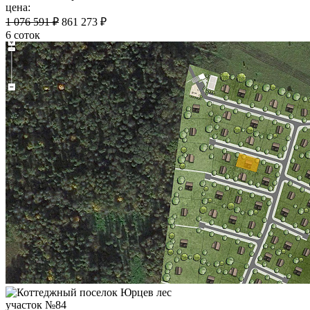
цена:
1 076 591 ₽
861 273 ₽
6 соток
участок №84