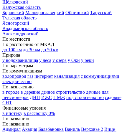
Щёлковский
Калужская область
Боровский
Малоярославецкий
Обнинский
Тарусский
Тульская область
Ясногорский
Владимирская область
Александровский
По местности
По расстоянию от МКАД
до 100 км
до 30 км
до 50 км
Природа
у водохранилища
у леса
у озера
у Оки
у реки
По параметрам
По коммуникациям
водопровод
газ
интернет
канализация
с коммуникациями
электричество
По назначению
в городе
в деревне
дачное строительство
дачные
для
пенсионеров
ДНП
ИЖС
ПМЖ
под строительство
садовые
СНТ
Финансовые условия
в ипотеку
в рассрочку 0%
По названию
По названию
Адмирал
Акация
Балабановка
Ваниль
Верховье 2
Вице-