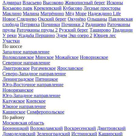
Адмирал
Власьево
Высоково
Живописный берег
Исконы
Коськово парк
Кремлевский
Кубасово
Лесные просторы
Маклино
Малина
Матрёнино
Мёд
Море
Надеждино Life
Новое Сляднево
Окский берег
Окунёво
Ольшаны
Павловская
слобода
Петряиха
Починки
Починки 2
Радищево
Раточкины
пруды
Раточкины пруды 2
Рузский берег
Таширово
Традиции
У реки
Усадьба Першино
Эдем
Эко озеро 2
Юрцев лес
Участки
По шоссе
Западное направление
Волоколамское
Минское
Можайское
Новорижское
Северное направление
Дмитровское
Рогачевское
Ярославское
Северо-Западное направление
Ленинградское
Пятницкое
Юго-Восточное направление
Новорязанское
Юго-Западное направление
Калужское
Киевское
Южное направление
Каширское
Симферопольское
По району
Московская область
Бронницкий
Волоколамский
Воскресенский
Дмитровский
Домодедовский
Зеленоградский
Истринский
Каширский