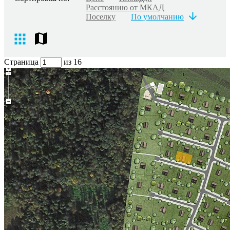
Расстоянию от МКАД
Поселку
По умолчанию
Страница
из 16