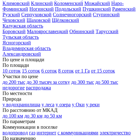
Климовский
Клинский
Коломенский
Можайский
Наро-
Фоминский
Ногинский
Подольский
Пушкинский
Раменский
Рузский
Серпуховской
Солнечногорский
Ступинский
Чеховский
Шаховской
Щёлковский
Калужская область
Боровский
Малоярославецкий
Обнинский
Тарусский
Тульская область
Ясногорский
Владимирская область
Александровский
По цене и площади
По площади
10 соток
15 соток
6 соток
8 соток
от 1 Га
от 15 соток
Участки по цене
до 200 тыс
до 30 тысяч за сотку
до 300 тыс
до 500 тыс
недорогие
распродажа
По местности
Природа
у водохранилища
у леса
у озера
у Оки
у реки
По расстоянию от МКАД
до 100 км
до 30 км
до 50 км
По параметрам
Коммуникации в поселке
водопровод
газ
интернет
с коммуникациями
электричество
По назначению