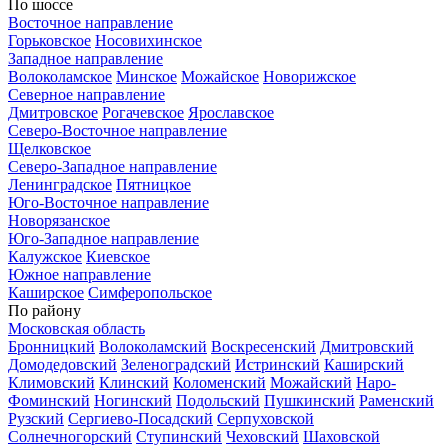
По шоссе
Восточное направление
Горьковское
Носовихинское
Западное направление
Волоколамское
Минское
Можайское
Новорижское
Северное направление
Дмитровское
Рогачевское
Ярославское
Северо-Восточное направление
Щелковское
Северо-Западное направление
Ленинградское
Пятницкое
Юго-Восточное направление
Новорязанское
Юго-Западное направление
Калужское
Киевское
Южное направление
Каширское
Симферопольское
По району
Московская область
Бронницкий
Волоколамский
Воскресенский
Дмитровский
Домодедовский
Зеленоградский
Истринский
Каширский
Климовский
Клинский
Коломенский
Можайский
Наро-
Фоминский
Ногинский
Подольский
Пушкинский
Раменский
Рузский
Сергиево-Посадский
Серпуховской
Солнечногорский
Ступинский
Чеховский
Шаховской