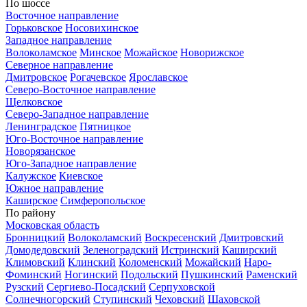
По шоссе
Восточное направление
Горьковское
Носовихинское
Западное направление
Волоколамское
Минское
Можайское
Новорижское
Северное направление
Дмитровское
Рогачевское
Ярославское
Северо-Восточное направление
Щелковское
Северо-Западное направление
Ленинградское
Пятницкое
Юго-Восточное направление
Новорязанское
Юго-Западное направление
Калужское
Киевское
Южное направление
Каширское
Симферопольское
По району
Московская область
Бронницкий
Волоколамский
Воскресенский
Дмитровский
Домодедовский
Зеленоградский
Истринский
Каширский
Климовский
Клинский
Коломенский
Можайский
Наро-
Фоминский
Ногинский
Подольский
Пушкинский
Раменский
Рузский
Сергиево-Посадский
Серпуховской
Солнечногорский
Ступинский
Чеховский
Шаховской