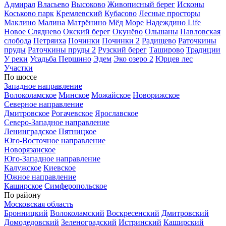
Адмирал
Власьево
Высоково
Живописный берег
Исконы
Коськово парк
Кремлевский
Кубасово
Лесные просторы
Маклино
Малина
Матрёнино
Мёд
Море
Надеждино Life
Новое Сляднево
Окский берег
Окунёво
Ольшаны
Павловская
слобода
Петряиха
Починки
Починки 2
Радищево
Раточкины
пруды
Раточкины пруды 2
Рузский берег
Таширово
Традиции
У реки
Усадьба Першино
Эдем
Эко озеро 2
Юрцев лес
Участки
По шоссе
Западное направление
Волоколамское
Минское
Можайское
Новорижское
Северное направление
Дмитровское
Рогачевское
Ярославское
Северо-Западное направление
Ленинградское
Пятницкое
Юго-Восточное направление
Новорязанское
Юго-Западное направление
Калужское
Киевское
Южное направление
Каширское
Симферопольское
По району
Московская область
Бронницкий
Волоколамский
Воскресенский
Дмитровский
Домодедовский
Зеленоградский
Истринский
Каширский