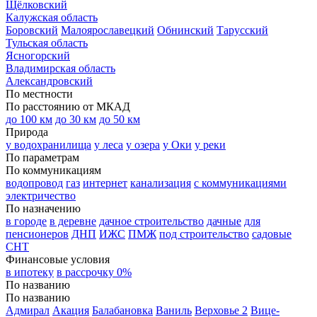
Щёлковский
Калужская область
Боровский
Малоярославецкий
Обнинский
Тарусский
Тульская область
Ясногорский
Владимирская область
Александровский
По местности
По расстоянию от МКАД
до 100 км
до 30 км
до 50 км
Природа
у водохранилища
у леса
у озера
у Оки
у реки
По параметрам
По коммуникациям
водопровод
газ
интернет
канализация
с коммуникациями
электричество
По назначению
в городе
в деревне
дачное строительство
дачные
для
пенсионеров
ДНП
ИЖС
ПМЖ
под строительство
садовые
СНТ
Финансовые условия
в ипотеку
в рассрочку 0%
По названию
По названию
Адмирал
Акация
Балабановка
Ваниль
Верховье 2
Вице-