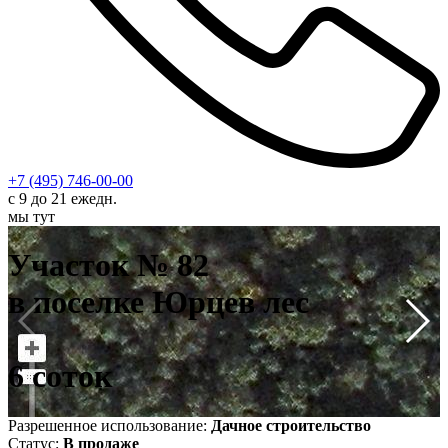
+7 (495) 746-00-00
с 9 до 21 ежедн.
мы тут
У
в
Участок № 82
6
в поселке Юрцев лес
6 соток
Разрешенное использование:
Дачное строительство
Статус:
В продаже