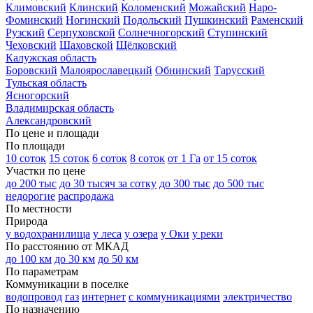
Климовский
Клинский
Коломенский
Можайский
Наро-
Фоминский
Ногинский
Подольский
Пушкинский
Раменский
Рузский
Серпуховской
Солнечногорский
Ступинский
Чеховский
Шаховской
Щёлковский
Калужская область
Боровский
Малоярославецкий
Обнинский
Тарусский
Тульская область
Ясногорский
Владимирская область
Александровский
По цене и площади
По площади
10 соток
15 соток
6 соток
8 соток
от 1 Га
от 15 соток
Участки по цене
до 200 тыс
до 30 тысяч за сотку
до 300 тыс
до 500 тыс
недорогие
распродажа
По местности
Природа
у водохранилища
у леса
у озера
у Оки
у реки
По расстоянию от МКАД
до 100 км
до 30 км
до 50 км
По параметрам
Коммуникации в поселке
водопровод
газ
интернет
с коммуникациями
электричество
По назначению