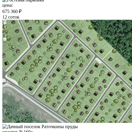
цена:
675 360 ₽
12 соток
участок №160а