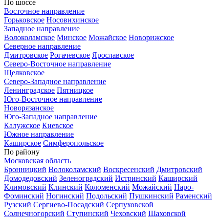
По шоссе
Восточное направление
Горьковское
Носовихинское
Западное направление
Волоколамское
Минское
Можайское
Новорижское
Северное направление
Дмитровское
Рогачевское
Ярославское
Северо-Восточное направление
Щелковское
Северо-Западное направление
Ленинградское
Пятницкое
Юго-Восточное направление
Новорязанское
Юго-Западное направление
Калужское
Киевское
Южное направление
Каширское
Симферопольское
По району
Московская область
Бронницкий
Волоколамский
Воскресенский
Дмитровский
Домодедовский
Зеленоградский
Истринский
Каширский
Климовский
Клинский
Коломенский
Можайский
Наро-
Фоминский
Ногинский
Подольский
Пушкинский
Раменский
Рузский
Сергиево-Посадский
Серпуховской
Солнечногорский
Ступинский
Чеховский
Шаховской