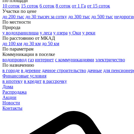
По площади
10 соток
15 соток
6 соток
8 соток
от 1 Га
от 15 соток
Участки по цене
до 200 тыс
до 30 тысяч за сотку
до 300 тыс
до 500 тыс
недороги
По местности
Природа
у водохранилища
у леса
у озера
у Оки
у реки
По расстоянию от МКАД
до 100 км
до 30 км
до 50 км
По параметрам
Коммуникации в поселке
водопровод
газ
интернет
с коммуникациями
электричество
По назначению
в городе
в деревне
дачное строительство
дачные
для пенсионер
Финансовые условия
в ипотеку
в кредит
в рассрочку
Дома
Распродажа
Акции
Новости
Контакты