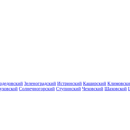
одедовский
Зеленоградский
Истринский
Каширский
Климовск
уховской
Солнечногорский
Ступинский
Чеховский
Шаховской