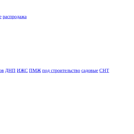
е
распродажа
ов
ДНП
ИЖС
ПМЖ
под строительство
садовые
СНТ