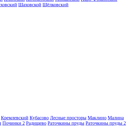
еховский
Шаховской
Щёлковский
Кремлевский
Кубасово
Лесные просторы
Маклино
Малина
и
Починки 2
Радищево
Раточкины пруды
Раточкины пруды 2