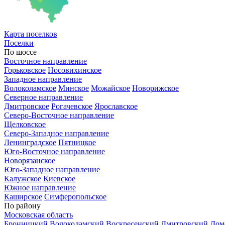
Карта
поселков
Поселки
По шоссе
Восточное направление
Горьковское
Носовихинское
Западное направление
Волоколамское
Минское
Можайское
Новорижское
Северное направление
Дмитровское
Рогачевское
Ярославское
Северо-Восточное направление
Щелковское
Северо-Западное направление
Ленинградское
Пятницкое
Юго-Восточное направление
Новорязанское
Юго-Западное направление
Калужское
Киевское
Южное направление
Каширское
Симферопольское
По району
Московская область
Бронницкий
Волоколамский
Воскресенский
Дмитровский
Дом