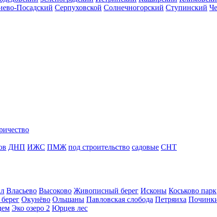
иево-Посадский
Серпуховской
Солнечногорский
Ступинский
Ч
ричество
ов
ДНП
ИЖС
ПМЖ
под строительство
садовые
СНТ
ал
Власьево
Высоково
Живописный берег
Исконы
Коськово парк
 берег
Окунёво
Ольшаны
Павловская слобода
Петряиха
Починк
дем
Эко озеро 2
Юрцев лес