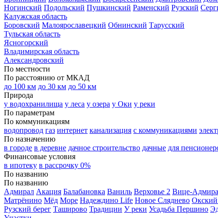
Ногинский
Подольский
Пушкинский
Раменский
Рузский
Серг
Калужская область
Боровский
Малоярославецкий
Обнинский
Тарусский
Тульская область
Ясногорский
Владимирская область
Александровский
По местности
По расстоянию от МКАД
до 100 км
до 30 км
до 50 км
Природа
у водохранилища
у леса
у озера
у Оки
у реки
По параметрам
По коммуникациям
водопровод
газ
интернет
канализация
с коммуникациями
элект
По назначению
в городе
в деревне
дачное строительство
дачные
для пенсионер
Финансовые условия
в ипотеку
в рассрочку 0%
По названию
По названию
Адмирал
Акация
Балабановка
Ваниль
Верховье 2
Вице-Адмир
Матрёнино
Мёд
Море
Надеждино Life
Новое Сляднево
Окский
Рузский берег
Таширово
Традиции
У реки
Усадьба Першино
Э
Участки