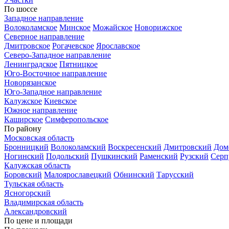
По шоссе
Западное направление
Волоколамское
Минское
Можайское
Новорижское
Северное направление
Дмитровское
Рогачевское
Ярославское
Северо-Западное направление
Ленинградское
Пятницкое
Юго-Восточное направление
Новорязанское
Юго-Западное направление
Калужское
Киевское
Южное направление
Каширское
Симферопольское
По району
Московская область
Бронницкий
Волоколамский
Воскресенский
Дмитровский
Дом
Ногинский
Подольский
Пушкинский
Раменский
Рузский
Серп
Калужская область
Боровский
Малоярославецкий
Обнинский
Тарусский
Тульская область
Ясногорский
Владимирская область
Александровский
По цене и площади