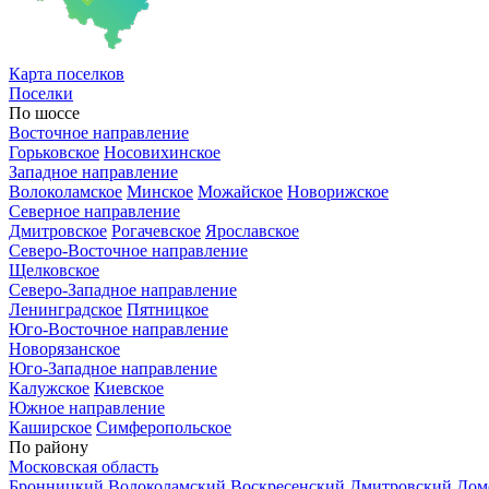
Карта
поселков
Поселки
По шоссе
Восточное направление
Горьковское
Носовихинское
Западное направление
Волоколамское
Минское
Можайское
Новорижское
Северное направление
Дмитровское
Рогачевское
Ярославское
Северо-Восточное направление
Щелковское
Северо-Западное направление
Ленинградское
Пятницкое
Юго-Восточное направление
Новорязанское
Юго-Западное направление
Калужское
Киевское
Южное направление
Каширское
Симферопольское
По району
Московская область
Бронницкий
Волоколамский
Воскресенский
Дмитровский
Дом