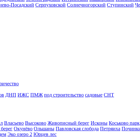
иево-Посадский
Серпуховской
Солнечногорский
Ступинский
Ч
ричество
ов
ДНП
ИЖС
ПМЖ
под строительство
садовые
СНТ
ал
Власьево
Высоково
Живописный берег
Исконы
Коськово парк
 берег
Окунёво
Ольшаны
Павловская слобода
Петряиха
Починк
дем
Эко озеро 2
Юрцев лес