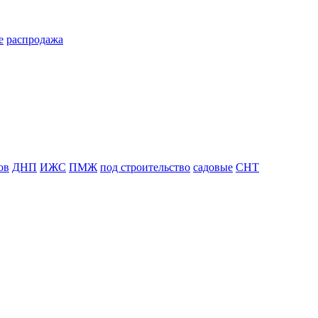
е
распродажа
ов
ДНП
ИЖС
ПМЖ
под строительство
садовые
СНТ