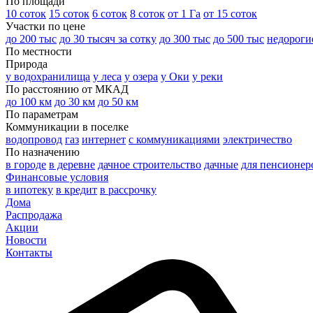
По площади
10 соток
15 соток
6 соток
8 соток
от 1 Га
от 15 соток
Участки по цене
до 200 тыс
до 30 тысяч за сотку
до 300 тыс
до 500 тыс
недороги
По местности
Природа
у водохранилища
у леса
у озера
у Оки
у реки
По расстоянию от МКАД
до 100 км
до 30 км
до 50 км
По параметрам
Коммуникации в поселке
водопровод
газ
интернет
с коммуникациями
электричество
По назначению
в городе
в деревне
дачное строительство
дачные
для пенсионер
Финансовые условия
в ипотеку
в кредит
в рассрочку
Дома
Распродажа
Акции
Новости
Контакты