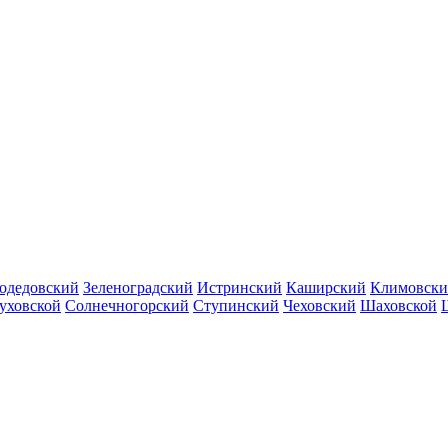
одедовский
Зеленоградский
Истринский
Каширский
Климовск
уховской
Солнечногорский
Ступинский
Чеховский
Шаховской