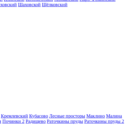
еховский
Шаховской
Щёлковский
Кремлевский
Кубасово
Лесные просторы
Маклино
Малина
и
Починки 2
Радищево
Раточкины пруды
Раточкины пруды 2