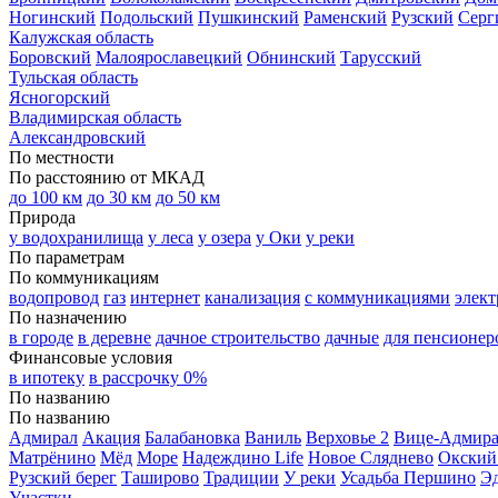
Ногинский
Подольский
Пушкинский
Раменский
Рузский
Серг
Калужская область
Боровский
Малоярославецкий
Обнинский
Тарусский
Тульская область
Ясногорский
Владимирская область
Александровский
По местности
По расстоянию от МКАД
до 100 км
до 30 км
до 50 км
Природа
у водохранилища
у леса
у озера
у Оки
у реки
По параметрам
По коммуникациям
водопровод
газ
интернет
канализация
с коммуникациями
элект
По назначению
в городе
в деревне
дачное строительство
дачные
для пенсионер
Финансовые условия
в ипотеку
в рассрочку 0%
По названию
По названию
Адмирал
Акация
Балабановка
Ваниль
Верховье 2
Вице-Адмир
Матрёнино
Мёд
Море
Надеждино Life
Новое Сляднево
Окский
Рузский берег
Таширово
Традиции
У реки
Усадьба Першино
Э
Участки