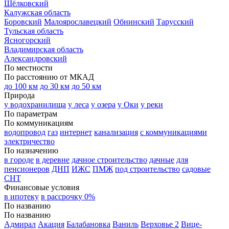
Щёлковский
Калужская область
Боровский
Малоярославецкий
Обнинский
Тарусский
Тульская область
Ясногорский
Владимирская область
Александровский
По местности
По расстоянию от МКАД
до 100 км
до 30 км
до 50 км
Природа
у водохранилища
у леса
у озера
у Оки
у реки
По параметрам
По коммуникациям
водопровод
газ
интернет
канализация
с коммуникациями
электричество
По назначению
в городе
в деревне
дачное строительство
дачные
для
пенсионеров
ДНП
ИЖС
ПМЖ
под строительство
садовые
СНТ
Финансовые условия
в ипотеку
в рассрочку 0%
По названию
По названию
Адмирал
Акация
Балабановка
Ваниль
Верховье 2
Вице-