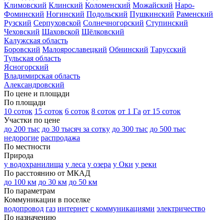
Климовский
Клинский
Коломенский
Можайский
Наро-
Фоминский
Ногинский
Подольский
Пушкинский
Раменский
Рузский
Серпуховской
Солнечногорский
Ступинский
Чеховский
Шаховской
Щёлковский
Калужская область
Боровский
Малоярославецкий
Обнинский
Тарусский
Тульская область
Ясногорский
Владимирская область
Александровский
По цене и площади
По площади
10 соток
15 соток
6 соток
8 соток
от 1 Га
от 15 соток
Участки по цене
до 200 тыс
до 30 тысяч за сотку
до 300 тыс
до 500 тыс
недорогие
распродажа
По местности
Природа
у водохранилища
у леса
у озера
у Оки
у реки
По расстоянию от МКАД
до 100 км
до 30 км
до 50 км
По параметрам
Коммуникации в поселке
водопровод
газ
интернет
с коммуникациями
электричество
По назначению