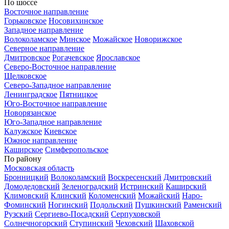
По шоссе
Восточное направление
Горьковское
Носовихинское
Западное направление
Волоколамское
Минское
Можайское
Новорижское
Северное направление
Дмитровское
Рогачевское
Ярославское
Северо-Восточное направление
Щелковское
Северо-Западное направление
Ленинградское
Пятницкое
Юго-Восточное направление
Новорязанское
Юго-Западное направление
Калужское
Киевское
Южное направление
Каширское
Симферопольское
По району
Московская область
Бронницкий
Волоколамский
Воскресенский
Дмитровский
Домодедовский
Зеленоградский
Истринский
Каширский
Климовский
Клинский
Коломенский
Можайский
Наро-
Фоминский
Ногинский
Подольский
Пушкинский
Раменский
Рузский
Сергиево-Посадский
Серпуховской
Солнечногорский
Ступинский
Чеховский
Шаховской