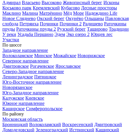
Адмирал
Власьево
Высоково
Живописный берег
Исконы
Коськово парк
Кремлевский
Кубасово
Лесные просторы
Маклино
Малина
Матрёнино
Мёд
Море
Надеждино Life
Новое Сляднево
Окский берег
Окунёво
Ольшаны
Павловская
слобода
Петряиха
Починки
Починки 2
Радищево
Раточкины
пруды
Раточкины пруды 2
Рузский берег
Таширово
Традиции
У реки
Усадьба Першино
Эдем
Эко озеро 2
Юрцев лес
Участки
По шоссе
Западное направление
Волоколамское
Минское
Можайское
Новорижское
Северное направление
Дмитровское
Рогачевское
Ярославское
Северо-Западное направление
Ленинградское
Пятницкое
Юго-Восточное направление
Новорязанское
Юго-Западное направление
Калужское
Киевское
Южное направление
Каширское
Симферопольское
По району
Московская область
Бронницкий
Волоколамский
Воскресенский
Дмитровский
Домодедовский
Зеленоградский
Истринский
Каширский