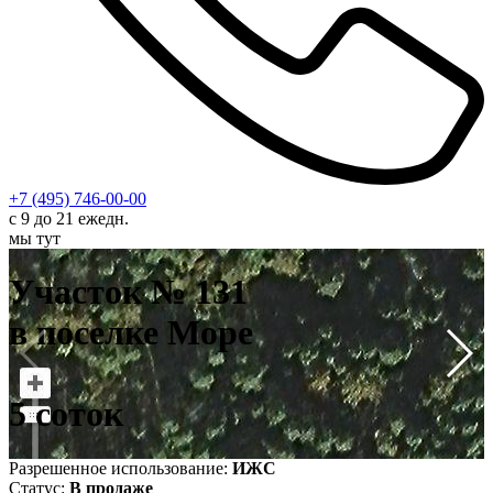
+7 (495) 746-00-00
с 9 до 21 ежедн.
мы тут
У
в
Участок № 131
5
в поселке Море
5 соток
Разрешенное использование:
ИЖС
Статус:
В продаже