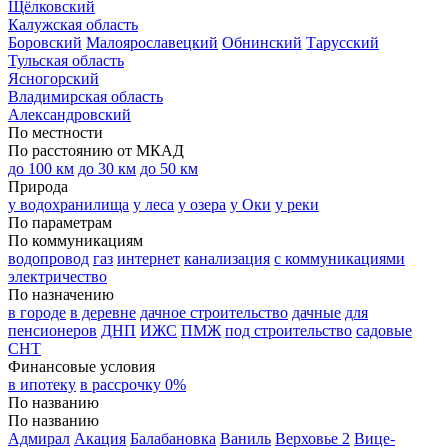
Щёлковский
Калужская область
Боровский
Малоярославецкий
Обнинский
Тарусский
Тульская область
Ясногорский
Владимирская область
Александровский
По местности
По расстоянию от МКАД
до 100 км
до 30 км
до 50 км
Природа
у водохранилища
у леса
у озера
у Оки
у реки
По параметрам
По коммуникациям
водопровод
газ
интернет
канализация
с коммуникациями
электричество
По назначению
в городе
в деревне
дачное строительство
дачные
для
пенсионеров
ДНП
ИЖС
ПМЖ
под строительство
садовые
СНТ
Финансовые условия
в ипотеку
в рассрочку 0%
По названию
По названию
Адмирал
Акация
Балабановка
Ваниль
Верховье 2
Вице-