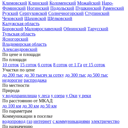
Климовский
Клинский
Коломенский
Можайский
Наро-
Фоминский
Ногинский
Подольский
Пушкинский
Раменский
Рузский
Серпуховской
Солнечногорский
Ступинский
Чеховский
Шаховской
Щёлковский
Калужская область
Боровский
Малоярославецкий
Обнинский
Тарусский
Тульская область
Ясногорский
Владимирская область
Александровский
По цене и площади
По площади
10 соток
15 соток
6 соток
8 соток
от 1 Га
от 15 соток
Участки по цене
до 200 тыс
до 30 тысяч за сотку
до 300 тыс
до 500 тыс
недорогие
распродажа
По местности
Природа
у водохранилища
у леса
у озера
у Оки
у реки
По расстоянию от МКАД
до 100 км
до 30 км
до 50 км
По параметрам
Коммуникации в поселке
водопровод
газ
интернет
с коммуникациями
электричество
По назначению