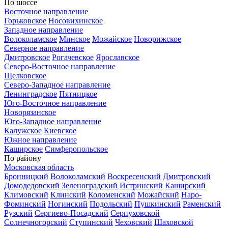
По шоссе
Восточное направление
Горьковское
Носовихинское
Западное направление
Волоколамское
Минское
Можайское
Новорижское
Северное направление
Дмитровское
Рогачевское
Ярославское
Северо-Восточное направление
Щелковское
Северо-Западное направление
Ленинградское
Пятницкое
Юго-Восточное направление
Новорязанское
Юго-Западное направление
Калужское
Киевское
Южное направление
Каширское
Симферопольское
По району
Московская область
Бронницкий
Волоколамский
Воскресенский
Дмитровский
Домодедовский
Зеленоградский
Истринский
Каширский
Климовский
Клинский
Коломенский
Можайский
Наро-
Фоминский
Ногинский
Подольский
Пушкинский
Раменский
Рузский
Сергиево-Посадский
Серпуховской
Солнечногорский
Ступинский
Чеховский
Шаховской