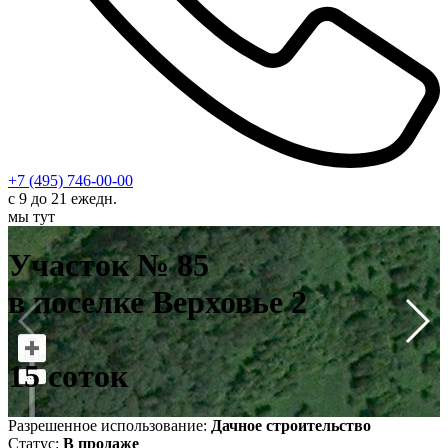
+7 (495) 746-00-00
с 9 до 21 ежедн.
мы тут
У
в
Участок № 85
1
в поселке Верховье 2
15 соток
Разрешенное использование:
Дачное строительство
Статус:
В продаже