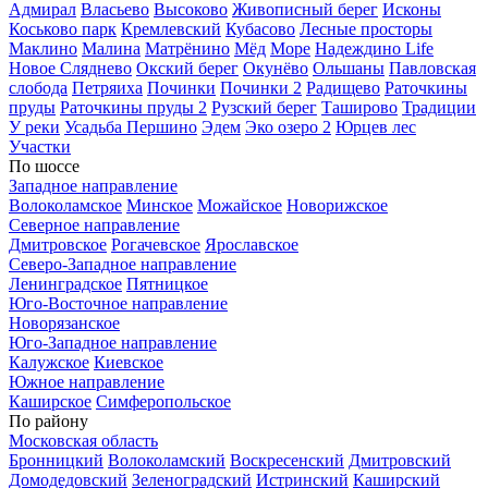
Адмирал
Власьево
Высоково
Живописный берег
Исконы
Коськово парк
Кремлевский
Кубасово
Лесные просторы
Маклино
Малина
Матрёнино
Мёд
Море
Надеждино Life
Новое Сляднево
Окский берег
Окунёво
Ольшаны
Павловская
слобода
Петряиха
Починки
Починки 2
Радищево
Раточкины
пруды
Раточкины пруды 2
Рузский берег
Таширово
Традиции
У реки
Усадьба Першино
Эдем
Эко озеро 2
Юрцев лес
Участки
По шоссе
Западное направление
Волоколамское
Минское
Можайское
Новорижское
Северное направление
Дмитровское
Рогачевское
Ярославское
Северо-Западное направление
Ленинградское
Пятницкое
Юго-Восточное направление
Новорязанское
Юго-Западное направление
Калужское
Киевское
Южное направление
Каширское
Симферопольское
По району
Московская область
Бронницкий
Волоколамский
Воскресенский
Дмитровский
Домодедовский
Зеленоградский
Истринский
Каширский