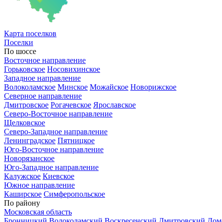
Карта
поселков
Поселки
По шоссе
Восточное направление
Горьковское
Носовихинское
Западное направление
Волоколамское
Минское
Можайское
Новорижское
Северное направление
Дмитровское
Рогачевское
Ярославское
Северо-Восточное направление
Щелковское
Северо-Западное направление
Ленинградское
Пятницкое
Юго-Восточное направление
Новорязанское
Юго-Западное направление
Калужское
Киевское
Южное направление
Каширское
Симферопольское
По району
Московская область
Бронницкий
Волоколамский
Воскресенский
Дмитровский
Дом