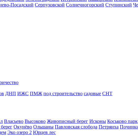
иево-Посадский
Серпуховской
Солнечногорский
Ступинский
Ч
ричество
ов
ДНП
ИЖС
ПМЖ
под строительство
садовые
СНТ
ал
Власьево
Высоково
Живописный берег
Исконы
Коськово парк
 берег
Окунёво
Ольшаны
Павловская слобода
Петряиха
Починк
дем
Эко озеро 2
Юрцев лес