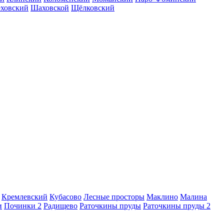
еховский
Шаховской
Щёлковский
Кремлевский
Кубасово
Лесные просторы
Маклино
Малина
и
Починки 2
Радищево
Раточкины пруды
Раточкины пруды 2