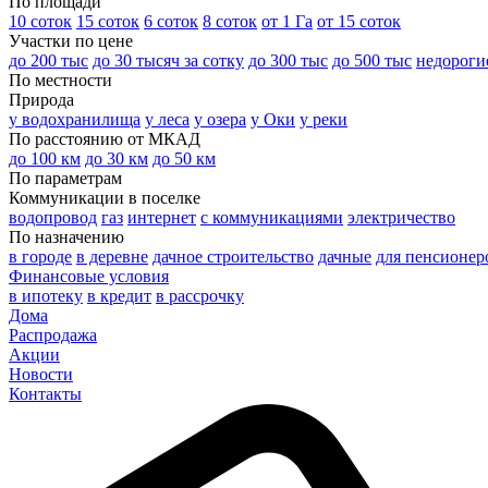
По площади
10 соток
15 соток
6 соток
8 соток
от 1 Га
от 15 соток
Участки по цене
до 200 тыс
до 30 тысяч за сотку
до 300 тыс
до 500 тыс
недороги
По местности
Природа
у водохранилища
у леса
у озера
у Оки
у реки
По расстоянию от МКАД
до 100 км
до 30 км
до 50 км
По параметрам
Коммуникации в поселке
водопровод
газ
интернет
с коммуникациями
электричество
По назначению
в городе
в деревне
дачное строительство
дачные
для пенсионер
Финансовые условия
в ипотеку
в кредит
в рассрочку
Дома
Распродажа
Акции
Новости
Контакты