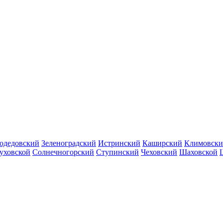
одедовский
Зеленоградский
Истринский
Каширский
Климовск
уховской
Солнечногорский
Ступинский
Чеховский
Шаховской