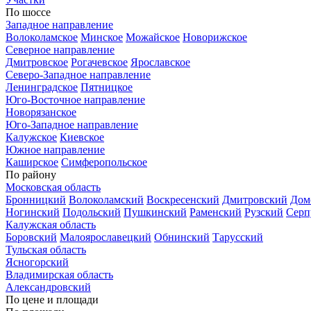
По шоссе
Западное направление
Волоколамское
Минское
Можайское
Новорижское
Северное направление
Дмитровское
Рогачевское
Ярославское
Северо-Западное направление
Ленинградское
Пятницкое
Юго-Восточное направление
Новорязанское
Юго-Западное направление
Калужское
Киевское
Южное направление
Каширское
Симферопольское
По району
Московская область
Бронницкий
Волоколамский
Воскресенский
Дмитровский
Дом
Ногинский
Подольский
Пушкинский
Раменский
Рузский
Серп
Калужская область
Боровский
Малоярославецкий
Обнинский
Тарусский
Тульская область
Ясногорский
Владимирская область
Александровский
По цене и площади