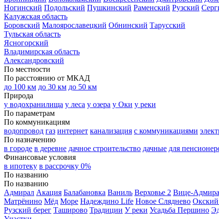
Ногинский
Подольский
Пушкинский
Раменский
Рузский
Серг
Калужская область
Боровский
Малоярославецкий
Обнинский
Тарусский
Тульская область
Ясногорский
Владимирская область
Александровский
По местности
По расстоянию от МКАД
до 100 км
до 30 км
до 50 км
Природа
у водохранилища
у леса
у озера
у Оки
у реки
По параметрам
По коммуникациям
водопровод
газ
интернет
канализация
с коммуникациями
элект
По назначению
в городе
в деревне
дачное строительство
дачные
для пенсионер
Финансовые условия
в ипотеку
в рассрочку 0%
По названию
По названию
Адмирал
Акация
Балабановка
Ваниль
Верховье 2
Вице-Адмир
Матрёнино
Мёд
Море
Надеждино Life
Новое Сляднево
Окский
Рузский берег
Таширово
Традиции
У реки
Усадьба Першино
Э
Участки