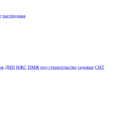
е
распродажа
ов
ДНП
ИЖС
ПМЖ
под строительство
садовые
СНТ