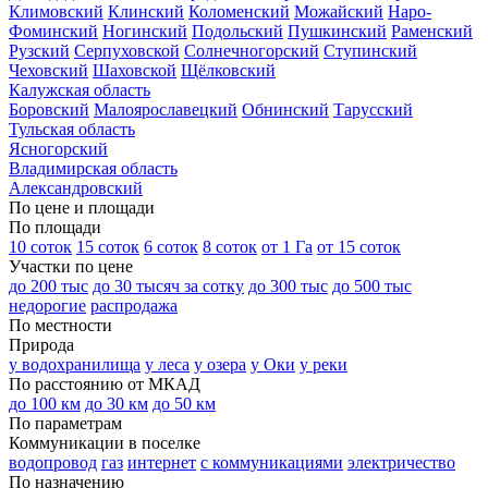
Климовский
Клинский
Коломенский
Можайский
Наро-
Фоминский
Ногинский
Подольский
Пушкинский
Раменский
Рузский
Серпуховской
Солнечногорский
Ступинский
Чеховский
Шаховской
Щёлковский
Калужская область
Боровский
Малоярославецкий
Обнинский
Тарусский
Тульская область
Ясногорский
Владимирская область
Александровский
По цене и площади
По площади
10 соток
15 соток
6 соток
8 соток
от 1 Га
от 15 соток
Участки по цене
до 200 тыс
до 30 тысяч за сотку
до 300 тыс
до 500 тыс
недорогие
распродажа
По местности
Природа
у водохранилища
у леса
у озера
у Оки
у реки
По расстоянию от МКАД
до 100 км
до 30 км
до 50 км
По параметрам
Коммуникации в поселке
водопровод
газ
интернет
с коммуникациями
электричество
По назначению