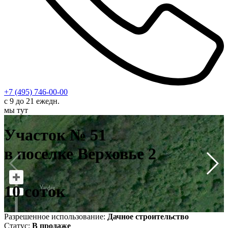
+7 (495) 746-00-00
с 9 до 21 ежедн.
мы тут
У
в
Участок № 51
1
в поселке Верховье 2
10 соток
Разрешенное использование:
Дачное строительство
Статус:
В продаже