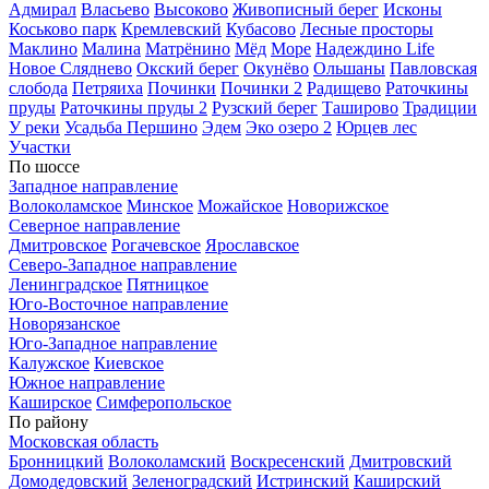
Адмирал
Власьево
Высоково
Живописный берег
Исконы
Коськово парк
Кремлевский
Кубасово
Лесные просторы
Маклино
Малина
Матрёнино
Мёд
Море
Надеждино Life
Новое Сляднево
Окский берег
Окунёво
Ольшаны
Павловская
слобода
Петряиха
Починки
Починки 2
Радищево
Раточкины
пруды
Раточкины пруды 2
Рузский берег
Таширово
Традиции
У реки
Усадьба Першино
Эдем
Эко озеро 2
Юрцев лес
Участки
По шоссе
Западное направление
Волоколамское
Минское
Можайское
Новорижское
Северное направление
Дмитровское
Рогачевское
Ярославское
Северо-Западное направление
Ленинградское
Пятницкое
Юго-Восточное направление
Новорязанское
Юго-Западное направление
Калужское
Киевское
Южное направление
Каширское
Симферопольское
По району
Московская область
Бронницкий
Волоколамский
Воскресенский
Дмитровский
Домодедовский
Зеленоградский
Истринский
Каширский