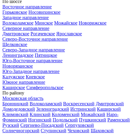
По шоссе
Восточное направление
Горьковское
Носовихинское
Западное направление
Волоколамское
Минское
Можайское
Новорижское
Северное направление
Дмитровское
Рогачевское
Ярославское
Северо-Восточное направление
Щелковское
Северо-Западное направление
Ленинградское
Пятницкое
Юго-Восточное направление
Новорязанское
Юго-Западное направление
Калужское
Киевское
Южное направление
Каширское
Симферопольское
По району
Московская область
Бронницкий
Волоколамский
Воскресенский
Дмитровский
Домодедовский
Зеленоградский
Истринский
Каширский
Климовский
Клинский
Коломенский
Можайский
Наро-
Фоминский
Ногинский
Подольский
Пушкинский
Раменский
Рузский
Сергиево-Посадский
Серпуховской
Солнечногорский
Ступинский
Чеховский
Шаховской