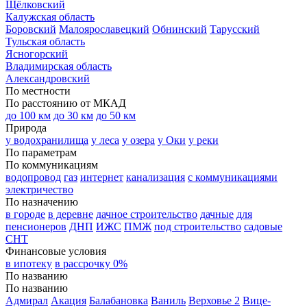
Щёлковский
Калужская область
Боровский
Малоярославецкий
Обнинский
Тарусский
Тульская область
Ясногорский
Владимирская область
Александровский
По местности
По расстоянию от МКАД
до 100 км
до 30 км
до 50 км
Природа
у водохранилища
у леса
у озера
у Оки
у реки
По параметрам
По коммуникациям
водопровод
газ
интернет
канализация
с коммуникациями
электричество
По назначению
в городе
в деревне
дачное строительство
дачные
для
пенсионеров
ДНП
ИЖС
ПМЖ
под строительство
садовые
СНТ
Финансовые условия
в ипотеку
в рассрочку 0%
По названию
По названию
Адмирал
Акация
Балабановка
Ваниль
Верховье 2
Вице-