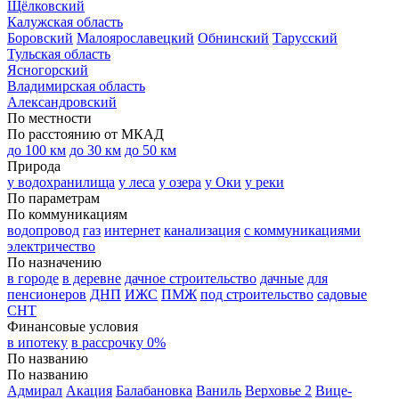
Щёлковский
Калужская область
Боровский
Малоярославецкий
Обнинский
Тарусский
Тульская область
Ясногорский
Владимирская область
Александровский
По местности
По расстоянию от МКАД
до 100 км
до 30 км
до 50 км
Природа
у водохранилища
у леса
у озера
у Оки
у реки
По параметрам
По коммуникациям
водопровод
газ
интернет
канализация
с коммуникациями
электричество
По назначению
в городе
в деревне
дачное строительство
дачные
для
пенсионеров
ДНП
ИЖС
ПМЖ
под строительство
садовые
СНТ
Финансовые условия
в ипотеку
в рассрочку 0%
По названию
По названию
Адмирал
Акация
Балабановка
Ваниль
Верховье 2
Вице-