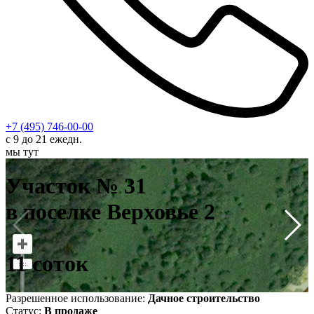
+7 (495) 746-00-00
с 9 до 21 ежедн.
мы тут
У
в
Участок № 31
1
в поселке Верховье 2
11 соток
Разрешенное использование:
Дачное строительство
Статус:
В продаже