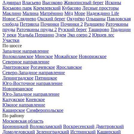
Адмирал
Власьево
Высоково
Живописный берег
Исконы
Коськово парк
Кремлевский
Кубасово
Лесные просторы
Маклино
Малина
Матрёнино
Мёд
Море
Надеждино Life
Новое Сляднево
Окский берег
Окунёво
Ольшаны
Павловская
слобода
Петряиха
Починки
Починки 2
Радищево
Раточкины
пруды
Раточкины пруды 2
Рузский берег
Таширово
Традиции
У реки
Усадьба Першино
Эдем
Эко озеро 2
Юрцев лес
Участки
По шоссе
Западное направление
Волоколамское
Минское
Можайское
Новорижское
Северное направление
Дмитровское
Рогачевское
Ярославское
Северо-Западное направление
Ленинградское
Пятницкое
Юго-Восточное направление
Новорязанское
Юго-Западное направление
Калужское
Киевское
Южное направление
Каширское
Симферопольское
По району
Московская область
Бронницкий
Волоколамский
Воскресенский
Дмитровский
Домодедовский
Зеленоградский
Истринский
Каширский