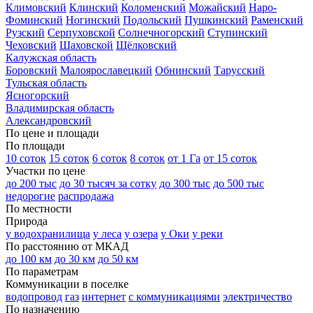
Климовский
Клинский
Коломенский
Можайский
Наро-
Фоминский
Ногинский
Подольский
Пушкинский
Раменский
Рузский
Серпуховской
Солнечногорский
Ступинский
Чеховский
Шаховской
Щёлковский
Калужская область
Боровский
Малоярославецкий
Обнинский
Тарусский
Тульская область
Ясногорский
Владимирская область
Александровский
По цене и площади
По площади
10 соток
15 соток
6 соток
8 соток
от 1 Га
от 15 соток
Участки по цене
до 200 тыс
до 30 тысяч за сотку
до 300 тыс
до 500 тыс
недорогие
распродажа
По местности
Природа
у водохранилища
у леса
у озера
у Оки
у реки
По расстоянию от МКАД
до 100 км
до 30 км
до 50 км
По параметрам
Коммуникации в поселке
водопровод
газ
интернет
с коммуникациями
электричество
По назначению