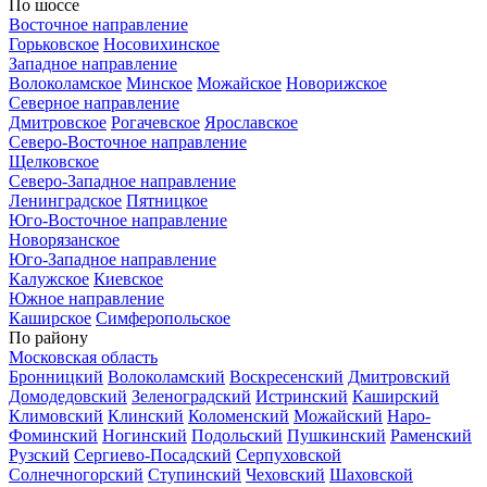
По шоссе
Восточное направление
Горьковское
Носовихинское
Западное направление
Волоколамское
Минское
Можайское
Новорижское
Северное направление
Дмитровское
Рогачевское
Ярославское
Северо-Восточное направление
Щелковское
Северо-Западное направление
Ленинградское
Пятницкое
Юго-Восточное направление
Новорязанское
Юго-Западное направление
Калужское
Киевское
Южное направление
Каширское
Симферопольское
По району
Московская область
Бронницкий
Волоколамский
Воскресенский
Дмитровский
Домодедовский
Зеленоградский
Истринский
Каширский
Климовский
Клинский
Коломенский
Можайский
Наро-
Фоминский
Ногинский
Подольский
Пушкинский
Раменский
Рузский
Сергиево-Посадский
Серпуховской
Солнечногорский
Ступинский
Чеховский
Шаховской