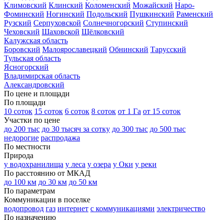
Климовский
Клинский
Коломенский
Можайский
Наро-
Фоминский
Ногинский
Подольский
Пушкинский
Раменский
Рузский
Серпуховской
Солнечногорский
Ступинский
Чеховский
Шаховской
Щёлковский
Калужская область
Боровский
Малоярославецкий
Обнинский
Тарусский
Тульская область
Ясногорский
Владимирская область
Александровский
По цене и площади
По площади
10 соток
15 соток
6 соток
8 соток
от 1 Га
от 15 соток
Участки по цене
до 200 тыс
до 30 тысяч за сотку
до 300 тыс
до 500 тыс
недорогие
распродажа
По местности
Природа
у водохранилища
у леса
у озера
у Оки
у реки
По расстоянию от МКАД
до 100 км
до 30 км
до 50 км
По параметрам
Коммуникации в поселке
водопровод
газ
интернет
с коммуникациями
электричество
По назначению