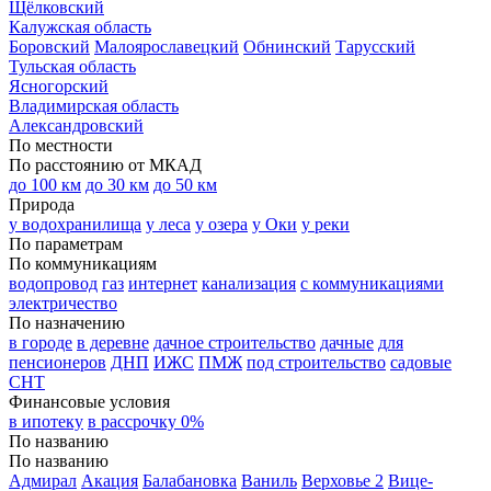
Щёлковский
Калужская область
Боровский
Малоярославецкий
Обнинский
Тарусский
Тульская область
Ясногорский
Владимирская область
Александровский
По местности
По расстоянию от МКАД
до 100 км
до 30 км
до 50 км
Природа
у водохранилища
у леса
у озера
у Оки
у реки
По параметрам
По коммуникациям
водопровод
газ
интернет
канализация
с коммуникациями
электричество
По назначению
в городе
в деревне
дачное строительство
дачные
для
пенсионеров
ДНП
ИЖС
ПМЖ
под строительство
садовые
СНТ
Финансовые условия
в ипотеку
в рассрочку 0%
По названию
По названию
Адмирал
Акация
Балабановка
Ваниль
Верховье 2
Вице-