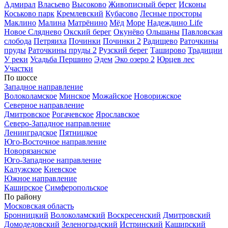
Адмирал
Власьево
Высоково
Живописный берег
Исконы
Коськово парк
Кремлевский
Кубасово
Лесные просторы
Маклино
Малина
Матрёнино
Мёд
Море
Надеждино Life
Новое Сляднево
Окский берег
Окунёво
Ольшаны
Павловская
слобода
Петряиха
Починки
Починки 2
Радищево
Раточкины
пруды
Раточкины пруды 2
Рузский берег
Таширово
Традиции
У реки
Усадьба Першино
Эдем
Эко озеро 2
Юрцев лес
Участки
По шоссе
Западное направление
Волоколамское
Минское
Можайское
Новорижское
Северное направление
Дмитровское
Рогачевское
Ярославское
Северо-Западное направление
Ленинградское
Пятницкое
Юго-Восточное направление
Новорязанское
Юго-Западное направление
Калужское
Киевское
Южное направление
Каширское
Симферопольское
По району
Московская область
Бронницкий
Волоколамский
Воскресенский
Дмитровский
Домодедовский
Зеленоградский
Истринский
Каширский