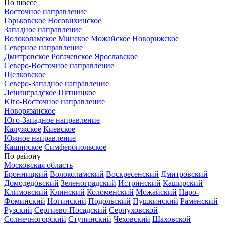
По шоссе
Восточное направление
Горьковское
Носовихинское
Западное направление
Волоколамское
Минское
Можайское
Новорижское
Северное направление
Дмитровское
Рогачевское
Ярославское
Северо-Восточное направление
Щелковское
Северо-Западное направление
Ленинградское
Пятницкое
Юго-Восточное направление
Новорязанское
Юго-Западное направление
Калужское
Киевское
Южное направление
Каширское
Симферопольское
По району
Московская область
Бронницкий
Волоколамский
Воскресенский
Дмитровский
Домодедовский
Зеленоградский
Истринский
Каширский
Климовский
Клинский
Коломенский
Можайский
Наро-
Фоминский
Ногинский
Подольский
Пушкинский
Раменский
Рузский
Сергиево-Посадский
Серпуховской
Солнечногорский
Ступинский
Чеховский
Шаховской