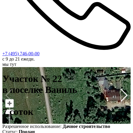
+7 (495) 746-00-00
с 9 до 21 ежедн.
мы тут
У
в
Участок № 22
7
в поселке Ваниль
7 соток
Разрешенное использование:
Дачное строительство
Статус:
Продан