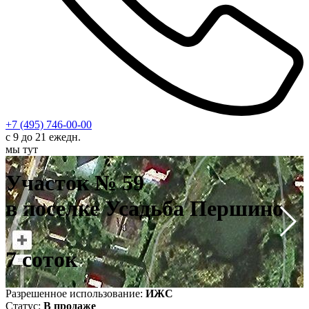
+7 (495) 746-00-00
с 9 до 21 ежедн.
мы тут
У
в
Участок № 59
7
в поселке Усадьба Першино
7 соток
Разрешенное использование:
ИЖС
Статус:
В продаже