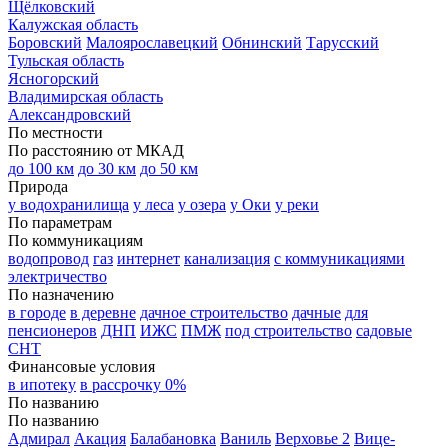
Щёлковский
Калужская область
Боровский
Малоярославецкий
Обнинский
Тарусский
Тульская область
Ясногорский
Владимирская область
Александровский
По местности
По расстоянию от МКАД
до 100 км
до 30 км
до 50 км
Природа
у водохранилища
у леса
у озера
у Оки
у реки
По параметрам
По коммуникациям
водопровод
газ
интернет
канализация
с коммуникациями
электричество
По назначению
в городе
в деревне
дачное строительство
дачные
для
пенсионеров
ДНП
ИЖС
ПМЖ
под строительство
садовые
СНТ
Финансовые условия
в ипотеку
в рассрочку 0%
По названию
По названию
Адмирал
Акация
Балабановка
Ваниль
Верховье 2
Вице-