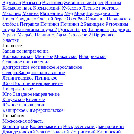
Адмирал
Власьево
Высоково
Живописный берег
Исконы
Коськово парк
Кремлевский
Кубасово
Лесные просторы
Маклино
Малина
Матрёнино
Мёд
Море
Надеждино Life
Новое Сляднево
Окский берег
Окунёво
Ольшаны
Павловская
слобода
Петряиха
Починки
Починки 2
Радищево
Раточкины
пруды
Раточкины пруды 2
Рузский берег
Таширово
Традиции
У реки
Усадьба Першино
Эдем
Эко озеро 2
Юрцев лес
Участки
По шоссе
Западное направление
Волоколамское
Минское
Можайское
Новорижское
Северное направление
Дмитровское
Рогачевское
Ярославское
Северо-Западное направление
Ленинградское
Пятницкое
Юго-Восточное направление
Новорязанское
Юго-Западное направление
Калужское
Киевское
Южное направление
Каширское
Симферопольское
По району
Московская область
Бронницкий
Волоколамский
Воскресенский
Дмитровский
Домодедовский
Зеленоградский
Истринский
Каширский