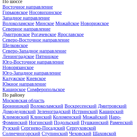
По шоссе
Восточное направление
Горьковское
Носовихинское
Западное направление
Волоколамское
Минское
Можайское
Новорижское
Северное направление
Дмитровское
Рогачевское
Ярославское
Северо-Восточное направление
Щелковское
Северо-Западное направление
Ленинградское
Пятницкое
Юго-Восточное направление
Новорязанское
Юго-Западное направление
Калужское
Киевское
Южное направление
Каширское
Симферопольское
По району
Московская область
Бронницкий
Волоколамский
Воскресенский
Дмитровский
Домодедовский
Зеленоградский
Истринский
Каширский
Климовский
Клинский
Коломенский
Можайский
Наро-
Фоминский
Ногинский
Подольский
Пушкинский
Раменский
Рузский
Сергиево-Посадский
Серпуховской
Солнечногорский
Ступинский
Чеховский
Шаховской