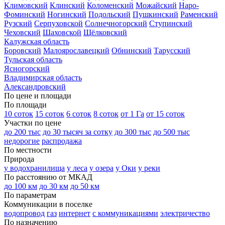
Климовский
Клинский
Коломенский
Можайский
Наро-
Фоминский
Ногинский
Подольский
Пушкинский
Раменский
Рузский
Серпуховской
Солнечногорский
Ступинский
Чеховский
Шаховской
Щёлковский
Калужская область
Боровский
Малоярославецкий
Обнинский
Тарусский
Тульская область
Ясногорский
Владимирская область
Александровский
По цене и площади
По площади
10 соток
15 соток
6 соток
8 соток
от 1 Га
от 15 соток
Участки по цене
до 200 тыс
до 30 тысяч за сотку
до 300 тыс
до 500 тыс
недорогие
распродажа
По местности
Природа
у водохранилища
у леса
у озера
у Оки
у реки
По расстоянию от МКАД
до 100 км
до 30 км
до 50 км
По параметрам
Коммуникации в поселке
водопровод
газ
интернет
с коммуникациями
электричество
По назначению