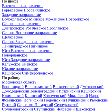
По шоссе
Восточное направление
Горьковское
Носовихинское
Западное направление
Волоколамское
Минское
Можайское
Новорижское
Северное направление
Дмитровское
Рогачевское
Ярославское
Северо-Восточное направление
Щелковское
Северо-Западное направление
Ленинградское
Пятницкое
Юго-Восточное направление
Новорязанское
Юго-Западное направление
Калужское
Киевское
Южное направление
Каширское
Симферопольское
По району
Московская область
Бронницкий
Волоколамский
Воскресенский
Дмитровский
Домодедовский
Зеленоградский
Истринский
Каширский
Климовский
Клинский
Коломенский
Можайский
Наро-
Фоминский
Ногинский
Подольский
Пушкинский
Раменский
Рузский
Сергиево-Посадский
Серпуховской
Солнечногорский
Ступинский
Чеховский
Шаховской