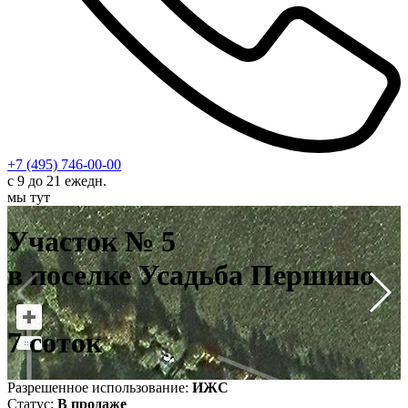
+7 (495) 746-00-00
с 9 до 21 ежедн.
мы тут
У
в
Участок № 5
7
в поселке Усадьба Першино
7 соток
Разрешенное использование:
ИЖС
Статус:
В продаже