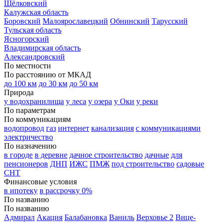
Щёлковский
Калужская область
Боровский
Малоярославецкий
Обнинский
Тарусский
Тульская область
Ясногорский
Владимирская область
Александровский
По местности
По расстоянию от МКАД
до 100 км
до 30 км
до 50 км
Природа
у водохранилища
у леса
у озера
у Оки
у реки
По параметрам
По коммуникациям
водопровод
газ
интернет
канализация
с коммуникациями
электричество
По назначению
в городе
в деревне
дачное строительство
дачные
для
пенсионеров
ДНП
ИЖС
ПМЖ
под строительство
садовые
СНТ
Финансовые условия
в ипотеку
в рассрочку 0%
По названию
По названию
Адмирал
Акация
Балабановка
Ваниль
Верховье 2
Вице-