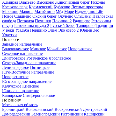
Адмирал
Власьево
Высоково
Живописный берег
Исконы
Коськово парк
Кремлевский
Кубасово
Лесные просторы
Маклино
Малина
Матрёнино
Мёд
Море
Надеждино Life
Новое Сляднево
Окский берег
Окунёво
Ольшаны
Павловская
слобода
Петряиха
Починки
Починки 2
Радищево
Раточкины
пруды
Раточкины пруды 2
Рузский берег
Таширово
Традиции
У реки
Усадьба Першино
Эдем
Эко озеро 2
Юрцев лес
Участки
По шоссе
Западное направление
Волоколамское
Минское
Можайское
Новорижское
Северное направление
Дмитровское
Рогачевское
Ярославское
Северо-Западное направление
Ленинградское
Пятницкое
Юго-Восточное направление
Новорязанское
Юго-Западное направление
Калужское
Киевское
Южное направление
Каширское
Симферопольское
По району
Московская область
Бронницкий
Волоколамский
Воскресенский
Дмитровский
Домодедовский
Зеленоградский
Истринский
Каширский