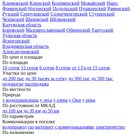
Климовский
Клинский
Коломенский
Можайский
Наро-
Фоминский
Ногинский
Подольский
Пушкинский
Раменский
Рузский
Серпуховской
Солнечногорский
Ступинский
Чеховский
Шаховской
Щёлковский
Калужская область
Боровский
Малоярославецкий
Обнинский
Тарусский
Тульская область
Ясногорский
Владимирская область
Александровский
По цене и площади
По площади
10 соток
15 соток
6 соток
8 соток
от 1 Га
от 15 соток
Участки по цене
до 200 тыс
до 30 тысяч за сотку
до 300 тыс
до 500 тыс
недорогие
распродажа
По местности
Природа
у водохранилища
у леса
у озера
у Оки
у реки
По расстоянию от МКАД
до 100 км
до 30 км
до 50 км
По параметрам
Коммуникации в поселке
водопровод
газ
интернет
с коммуникациями
электричество
По назначению