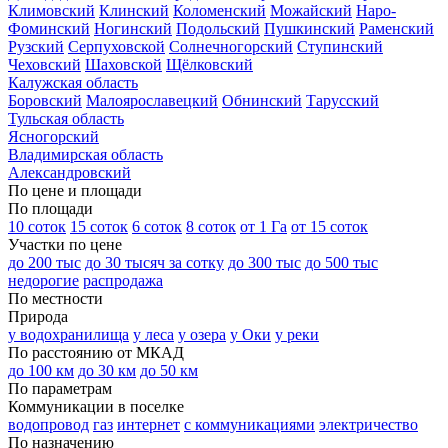
Климовский
Клинский
Коломенский
Можайский
Наро-
Фоминский
Ногинский
Подольский
Пушкинский
Раменский
Рузский
Серпуховской
Солнечногорский
Ступинский
Чеховский
Шаховской
Щёлковский
Калужская область
Боровский
Малоярославецкий
Обнинский
Тарусский
Тульская область
Ясногорский
Владимирская область
Александровский
По цене и площади
По площади
10 соток
15 соток
6 соток
8 соток
от 1 Га
от 15 соток
Участки по цене
до 200 тыс
до 30 тысяч за сотку
до 300 тыс
до 500 тыс
недорогие
распродажа
По местности
Природа
у водохранилища
у леса
у озера
у Оки
у реки
По расстоянию от МКАД
до 100 км
до 30 км
до 50 км
По параметрам
Коммуникации в поселке
водопровод
газ
интернет
с коммуникациями
электричество
По назначению