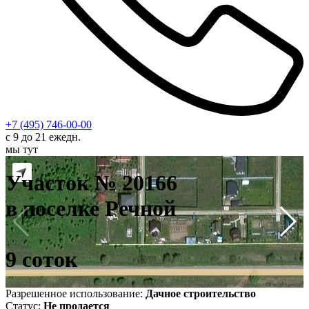
+7 (495) 746-00-00
с 9 до 21 ежедн.
мы тут
У
в
Участок № 20166
9
в поселке Речной
9 соток
Разрешенное использование:
Дачное строительство
Статус:
Не продается