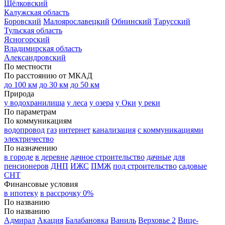
Щёлковский
Калужская область
Боровский
Малоярославецкий
Обнинский
Тарусский
Тульская область
Ясногорский
Владимирская область
Александровский
По местности
По расстоянию от МКАД
до 100 км
до 30 км
до 50 км
Природа
у водохранилища
у леса
у озера
у Оки
у реки
По параметрам
По коммуникациям
водопровод
газ
интернет
канализация
с коммуникациями
электричество
По назначению
в городе
в деревне
дачное строительство
дачные
для
пенсионеров
ДНП
ИЖС
ПМЖ
под строительство
садовые
СНТ
Финансовые условия
в ипотеку
в рассрочку 0%
По названию
По названию
Адмирал
Акация
Балабановка
Ваниль
Верховье 2
Вице-