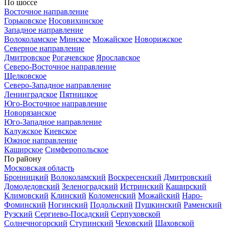
По шоссе
Восточное направление
Горьковское
Носовихинское
Западное направление
Волоколамское
Минское
Можайское
Новорижское
Северное направление
Дмитровское
Рогачевское
Ярославское
Северо-Восточное направление
Щелковское
Северо-Западное направление
Ленинградское
Пятницкое
Юго-Восточное направление
Новорязанское
Юго-Западное направление
Калужское
Киевское
Южное направление
Каширское
Симферопольское
По району
Московская область
Бронницкий
Волоколамский
Воскресенский
Дмитровский
Домодедовский
Зеленоградский
Истринский
Каширский
Климовский
Клинский
Коломенский
Можайский
Наро-
Фоминский
Ногинский
Подольский
Пушкинский
Раменский
Рузский
Сергиево-Посадский
Серпуховской
Солнечногорский
Ступинский
Чеховский
Шаховской