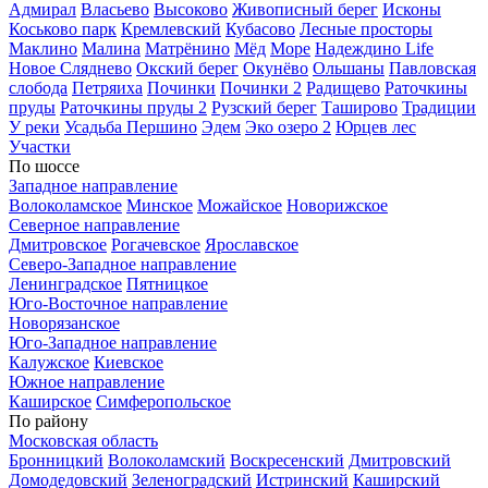
Адмирал
Власьево
Высоково
Живописный берег
Исконы
Коськово парк
Кремлевский
Кубасово
Лесные просторы
Маклино
Малина
Матрёнино
Мёд
Море
Надеждино Life
Новое Сляднево
Окский берег
Окунёво
Ольшаны
Павловская
слобода
Петряиха
Починки
Починки 2
Радищево
Раточкины
пруды
Раточкины пруды 2
Рузский берег
Таширово
Традиции
У реки
Усадьба Першино
Эдем
Эко озеро 2
Юрцев лес
Участки
По шоссе
Западное направление
Волоколамское
Минское
Можайское
Новорижское
Северное направление
Дмитровское
Рогачевское
Ярославское
Северо-Западное направление
Ленинградское
Пятницкое
Юго-Восточное направление
Новорязанское
Юго-Западное направление
Калужское
Киевское
Южное направление
Каширское
Симферопольское
По району
Московская область
Бронницкий
Волоколамский
Воскресенский
Дмитровский
Домодедовский
Зеленоградский
Истринский
Каширский