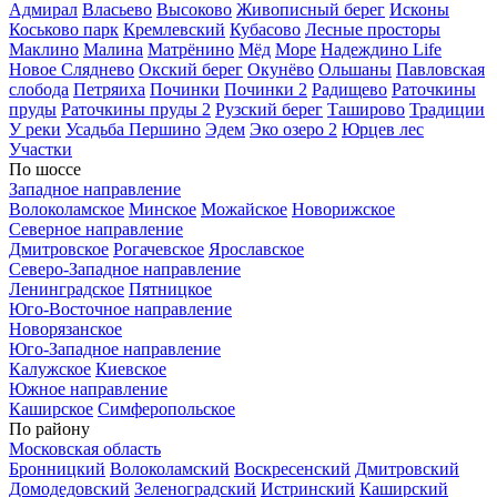
Адмирал
Власьево
Высоково
Живописный берег
Исконы
Коськово парк
Кремлевский
Кубасово
Лесные просторы
Маклино
Малина
Матрёнино
Мёд
Море
Надеждино Life
Новое Сляднево
Окский берег
Окунёво
Ольшаны
Павловская
слобода
Петряиха
Починки
Починки 2
Радищево
Раточкины
пруды
Раточкины пруды 2
Рузский берег
Таширово
Традиции
У реки
Усадьба Першино
Эдем
Эко озеро 2
Юрцев лес
Участки
По шоссе
Западное направление
Волоколамское
Минское
Можайское
Новорижское
Северное направление
Дмитровское
Рогачевское
Ярославское
Северо-Западное направление
Ленинградское
Пятницкое
Юго-Восточное направление
Новорязанское
Юго-Западное направление
Калужское
Киевское
Южное направление
Каширское
Симферопольское
По району
Московская область
Бронницкий
Волоколамский
Воскресенский
Дмитровский
Домодедовский
Зеленоградский
Истринский
Каширский