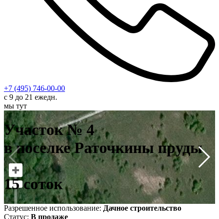
+7 (495) 746-00-00
с 9 до 21 ежедн.
мы тут
У
в
Участок № 4
1
в поселке Раточкины пруды
15 соток
Разрешенное использование:
Дачное строительство
Статус:
В продаже