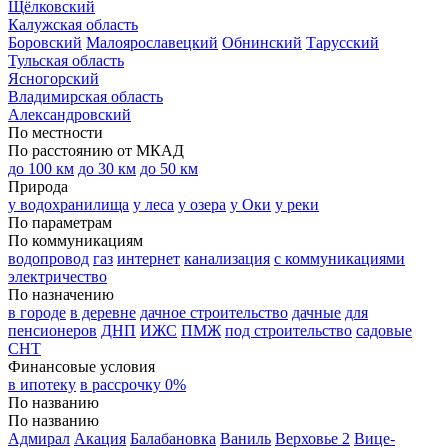
Щёлковский
Калужская область
Боровский
Малоярославецкий
Обнинский
Тарусский
Тульская область
Ясногорский
Владимирская область
Александровский
По местности
По расстоянию от МКАД
до 100 км
до 30 км
до 50 км
Природа
у водохранилища
у леса
у озера
у Оки
у реки
По параметрам
По коммуникациям
водопровод
газ
интернет
канализация
с коммуникациями
электричество
По назначению
в городе
в деревне
дачное строительство
дачные
для
пенсионеров
ДНП
ИЖС
ПМЖ
под строительство
садовые
СНТ
Финансовые условия
в ипотеку
в рассрочку 0%
По названию
По названию
Адмирал
Акация
Балабановка
Ваниль
Верховье 2
Вице-