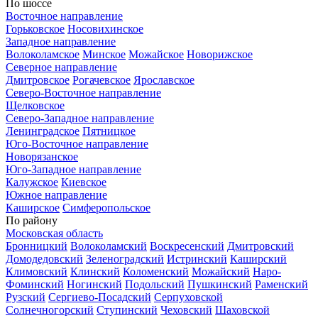
По шоссе
Восточное направление
Горьковское
Носовихинское
Западное направление
Волоколамское
Минское
Можайское
Новорижское
Северное направление
Дмитровское
Рогачевское
Ярославское
Северо-Восточное направление
Щелковское
Северо-Западное направление
Ленинградское
Пятницкое
Юго-Восточное направление
Новорязанское
Юго-Западное направление
Калужское
Киевское
Южное направление
Каширское
Симферопольское
По району
Московская область
Бронницкий
Волоколамский
Воскресенский
Дмитровский
Домодедовский
Зеленоградский
Истринский
Каширский
Климовский
Клинский
Коломенский
Можайский
Наро-
Фоминский
Ногинский
Подольский
Пушкинский
Раменский
Рузский
Сергиево-Посадский
Серпуховской
Солнечногорский
Ступинский
Чеховский
Шаховской