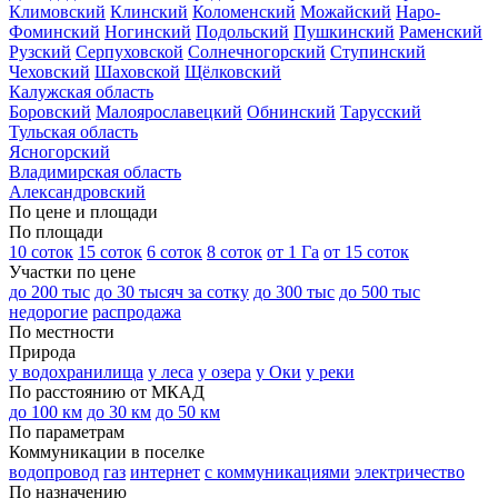
Климовский
Клинский
Коломенский
Можайский
Наро-
Фоминский
Ногинский
Подольский
Пушкинский
Раменский
Рузский
Серпуховской
Солнечногорский
Ступинский
Чеховский
Шаховской
Щёлковский
Калужская область
Боровский
Малоярославецкий
Обнинский
Тарусский
Тульская область
Ясногорский
Владимирская область
Александровский
По цене и площади
По площади
10 соток
15 соток
6 соток
8 соток
от 1 Га
от 15 соток
Участки по цене
до 200 тыс
до 30 тысяч за сотку
до 300 тыс
до 500 тыс
недорогие
распродажа
По местности
Природа
у водохранилища
у леса
у озера
у Оки
у реки
По расстоянию от МКАД
до 100 км
до 30 км
до 50 км
По параметрам
Коммуникации в поселке
водопровод
газ
интернет
с коммуникациями
электричество
По назначению