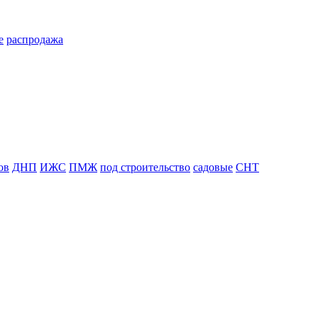
е
распродажа
ов
ДНП
ИЖС
ПМЖ
под строительство
садовые
СНТ