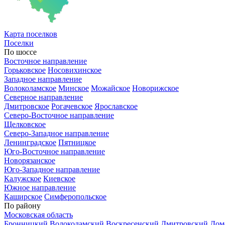
Карта
поселков
Поселки
По шоссе
Восточное направление
Горьковское
Носовихинское
Западное направление
Волоколамское
Минское
Можайское
Новорижское
Северное направление
Дмитровское
Рогачевское
Ярославское
Северо-Восточное направление
Щелковское
Северо-Западное направление
Ленинградское
Пятницкое
Юго-Восточное направление
Новорязанское
Юго-Западное направление
Калужское
Киевское
Южное направление
Каширское
Симферопольское
По району
Московская область
Бронницкий
Волоколамский
Воскресенский
Дмитровский
Дом