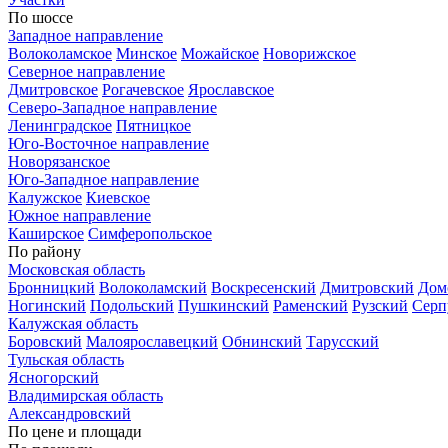
По шоссе
Западное направление
Волоколамское
Минское
Можайское
Новорижское
Северное направление
Дмитровское
Рогачевское
Ярославское
Северо-Западное направление
Ленинградское
Пятницкое
Юго-Восточное направление
Новорязанское
Юго-Западное направление
Калужское
Киевское
Южное направление
Каширское
Симферопольское
По району
Московская область
Бронницкий
Волоколамский
Воскресенский
Дмитровский
Дом
Ногинский
Подольский
Пушкинский
Раменский
Рузский
Серп
Калужская область
Боровский
Малоярославецкий
Обнинский
Тарусский
Тульская область
Ясногорский
Владимирская область
Александровский
По цене и площади