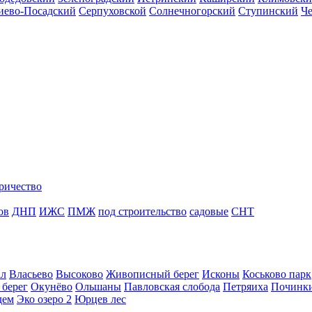
иево-Посадский
Серпуховской
Солнечногорский
Ступинский
Ч
ричество
ов
ДНП
ИЖС
ПМЖ
под строительство
садовые
СНТ
ал
Власьево
Высоково
Живописный берег
Исконы
Коськово парк
 берег
Окунёво
Ольшаны
Павловская слобода
Петряиха
Починк
дем
Эко озеро 2
Юрцев лес