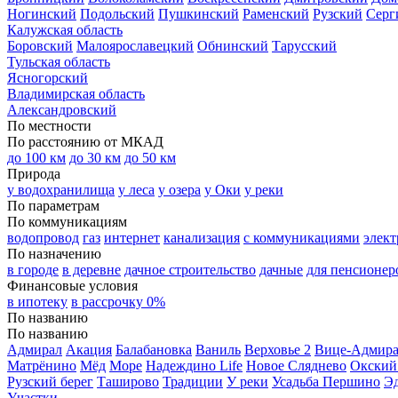
Ногинский
Подольский
Пушкинский
Раменский
Рузский
Серг
Калужская область
Боровский
Малоярославецкий
Обнинский
Тарусский
Тульская область
Ясногорский
Владимирская область
Александровский
По местности
По расстоянию от МКАД
до 100 км
до 30 км
до 50 км
Природа
у водохранилища
у леса
у озера
у Оки
у реки
По параметрам
По коммуникациям
водопровод
газ
интернет
канализация
с коммуникациями
элект
По назначению
в городе
в деревне
дачное строительство
дачные
для пенсионер
Финансовые условия
в ипотеку
в рассрочку 0%
По названию
По названию
Адмирал
Акация
Балабановка
Ваниль
Верховье 2
Вице-Адмир
Матрёнино
Мёд
Море
Надеждино Life
Новое Сляднево
Окский
Рузский берег
Таширово
Традиции
У реки
Усадьба Першино
Э
Участки