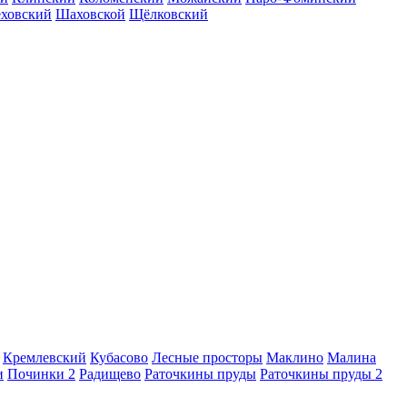
еховский
Шаховской
Щёлковский
Кремлевский
Кубасово
Лесные просторы
Маклино
Малина
и
Починки 2
Радищево
Раточкины пруды
Раточкины пруды 2