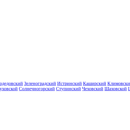
одедовский
Зеленоградский
Истринский
Каширский
Климовск
уховской
Солнечногорский
Ступинский
Чеховский
Шаховской