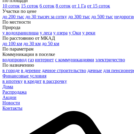
По площади
10 соток
15 соток
6 соток
8 соток
от 1 Га
от 15 соток
Участки по цене
до 200 тыс
до 30 тысяч за сотку
до 300 тыс
до 500 тыс
недороги
По местности
Природа
у водохранилища
у леса
у озера
у Оки
у реки
По расстоянию от МКАД
до 100 км
до 30 км
до 50 км
По параметрам
Коммуникации в поселке
водопровод
газ
интернет
с коммуникациями
электричество
По назначению
в городе
в деревне
дачное строительство
дачные
для пенсионер
Финансовые условия
в ипотеку
в кредит
в рассрочку
Дома
Распродажа
Акции
Новости
Контакты