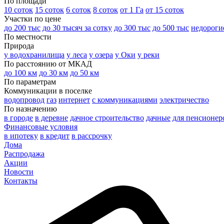
По площади
10 соток
15 соток
6 соток
8 соток
от 1 Га
от 15 соток
Участки по цене
до 200 тыс
до 30 тысяч за сотку
до 300 тыс
до 500 тыс
недороги
По местности
Природа
у водохранилища
у леса
у озера
у Оки
у реки
По расстоянию от МКАД
до 100 км
до 30 км
до 50 км
По параметрам
Коммуникации в поселке
водопровод
газ
интернет
с коммуникациями
электричество
По назначению
в городе
в деревне
дачное строительство
дачные
для пенсионер
Финансовые условия
в ипотеку
в кредит
в рассрочку
Дома
Распродажа
Акции
Новости
Контакты