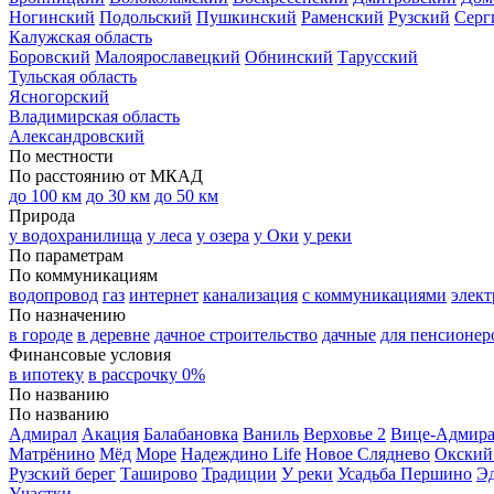
Ногинский
Подольский
Пушкинский
Раменский
Рузский
Серг
Калужская область
Боровский
Малоярославецкий
Обнинский
Тарусский
Тульская область
Ясногорский
Владимирская область
Александровский
По местности
По расстоянию от МКАД
до 100 км
до 30 км
до 50 км
Природа
у водохранилища
у леса
у озера
у Оки
у реки
По параметрам
По коммуникациям
водопровод
газ
интернет
канализация
с коммуникациями
элект
По назначению
в городе
в деревне
дачное строительство
дачные
для пенсионер
Финансовые условия
в ипотеку
в рассрочку 0%
По названию
По названию
Адмирал
Акация
Балабановка
Ваниль
Верховье 2
Вице-Адмир
Матрёнино
Мёд
Море
Надеждино Life
Новое Сляднево
Окский
Рузский берег
Таширово
Традиции
У реки
Усадьба Першино
Э
Участки