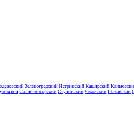
одедовский
Зеленоградский
Истринский
Каширский
Климовск
уховской
Солнечногорский
Ступинский
Чеховский
Шаховской