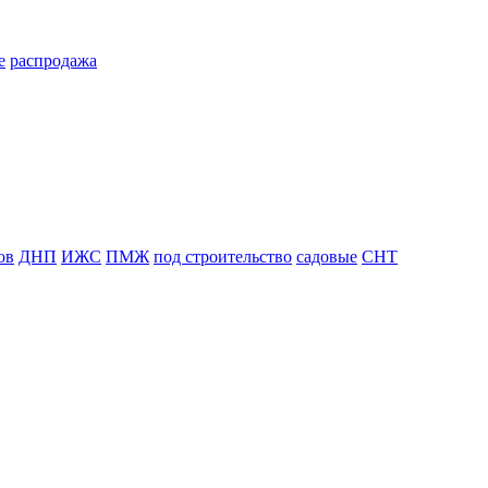
е
распродажа
ов
ДНП
ИЖС
ПМЖ
под строительство
садовые
СНТ