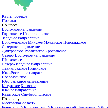
Карта
поселков
Поселки
По шоссе
Восточное направление
Горьковское
Носовихинское
Западное направление
Волоколамское
Минское
Можайское
Новорижское
Северное направление
Дмитровское
Рогачевское
Ярославское
Северо-Восточное направление
Щелковское
Северо-Западное направление
Ленинградское
Пятницкое
Юго-Восточное направление
Новорязанское
Юго-Западное направление
Калужское
Киевское
Южное направление
Каширское
Симферопольское
По району
Московская область
Бронницкий
Волоколамский
Воскресенский
Дмитровский
Дом