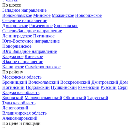
По шоссе
Западное направление
Волоколамское
Минское
Можайское
Новорижское
Северное направление
Дмитровское
Рогачевское
Ярославское
Северо-Западное направление
Ленинградское
Пятницкое
Юго-Восточное направление
Новорязанское
Юго-Западное направление
Калужское
Киевское
Южное направление
Каширское
Симферопольское
По району
Московская область
Бронницкий
Волоколамский
Воскресенский
Дмитровский
Дом
Ногинский
Подольский
Пушкинский
Раменский
Рузский
Серп
Калужская область
Боровский
Малоярославецкий
Обнинский
Тарусский
Тульская область
Ясногорский
Владимирская область
Александровский
По цене и площади