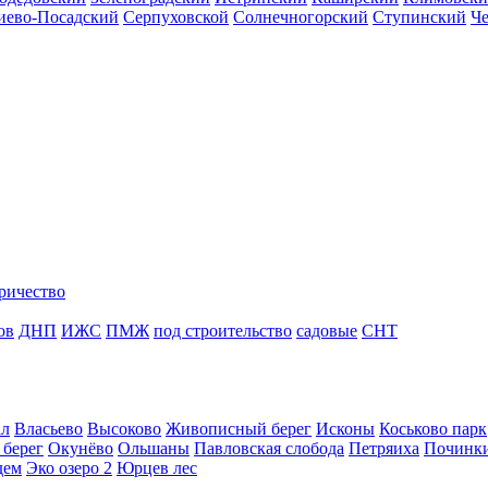
иево-Посадский
Серпуховской
Солнечногорский
Ступинский
Ч
ричество
ов
ДНП
ИЖС
ПМЖ
под строительство
садовые
СНТ
ал
Власьево
Высоково
Живописный берег
Исконы
Коськово парк
 берег
Окунёво
Ольшаны
Павловская слобода
Петряиха
Починк
дем
Эко озеро 2
Юрцев лес