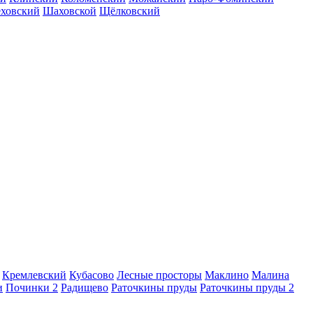
еховский
Шаховской
Щёлковский
Кремлевский
Кубасово
Лесные просторы
Маклино
Малина
и
Починки 2
Радищево
Раточкины пруды
Раточкины пруды 2