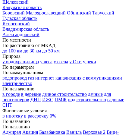
Щёлковский
Калужская область
Боровский
Малоярославецкий
Обнинский
Тарусский
Тульская область
Ясногорский
Владимирская область
Александровский
По местности
По расстоянию от МКАД
до 100 км
до 30 км
до 50 км
Природа
у водохранилища
у леса
у озера
у Оки
у реки
По параметрам
По коммуникациям
водопровод
газ
интернет
канализация
с коммуникациями
электричество
По назначению
в городе
в деревне
дачное строительство
дачные
для
пенсионеров
ДНП
ИЖС
ПМЖ
под строительство
садовые
СНТ
Финансовые условия
в ипотеку
в рассрочку 0%
По названию
По названию
Адмирал
Акация
Балабановка
Ваниль
Верховье 2
Вице-