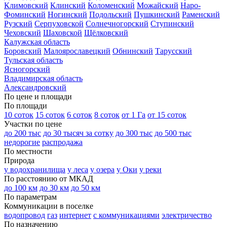
Климовский
Клинский
Коломенский
Можайский
Наро-
Фоминский
Ногинский
Подольский
Пушкинский
Раменский
Рузский
Серпуховской
Солнечногорский
Ступинский
Чеховский
Шаховской
Щёлковский
Калужская область
Боровский
Малоярославецкий
Обнинский
Тарусский
Тульская область
Ясногорский
Владимирская область
Александровский
По цене и площади
По площади
10 соток
15 соток
6 соток
8 соток
от 1 Га
от 15 соток
Участки по цене
до 200 тыс
до 30 тысяч за сотку
до 300 тыс
до 500 тыс
недорогие
распродажа
По местности
Природа
у водохранилища
у леса
у озера
у Оки
у реки
По расстоянию от МКАД
до 100 км
до 30 км
до 50 км
По параметрам
Коммуникации в поселке
водопровод
газ
интернет
с коммуникациями
электричество
По назначению