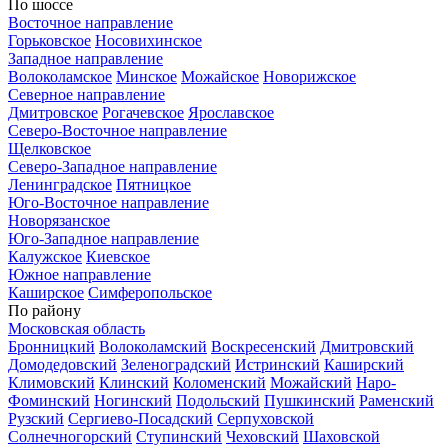
По шоссе
Восточное направление
Горьковское
Носовихинское
Западное направление
Волоколамское
Минское
Можайское
Новорижское
Северное направление
Дмитровское
Рогачевское
Ярославское
Северо-Восточное направление
Щелковское
Северо-Западное направление
Ленинградское
Пятницкое
Юго-Восточное направление
Новорязанское
Юго-Западное направление
Калужское
Киевское
Южное направление
Каширское
Симферопольское
По району
Московская область
Бронницкий
Волоколамский
Воскресенский
Дмитровский
Домодедовский
Зеленоградский
Истринский
Каширский
Климовский
Клинский
Коломенский
Можайский
Наро-
Фоминский
Ногинский
Подольский
Пушкинский
Раменский
Рузский
Сергиево-Посадский
Серпуховской
Солнечногорский
Ступинский
Чеховский
Шаховской