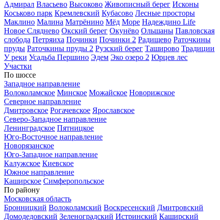
Адмирал
Власьево
Высоково
Живописный берег
Исконы
Коськово парк
Кремлевский
Кубасово
Лесные просторы
Маклино
Малина
Матрёнино
Мёд
Море
Надеждино Life
Новое Сляднево
Окский берег
Окунёво
Ольшаны
Павловская
слобода
Петряиха
Починки
Починки 2
Радищево
Раточкины
пруды
Раточкины пруды 2
Рузский берег
Таширово
Традиции
У реки
Усадьба Першино
Эдем
Эко озеро 2
Юрцев лес
Участки
По шоссе
Западное направление
Волоколамское
Минское
Можайское
Новорижское
Северное направление
Дмитровское
Рогачевское
Ярославское
Северо-Западное направление
Ленинградское
Пятницкое
Юго-Восточное направление
Новорязанское
Юго-Западное направление
Калужское
Киевское
Южное направление
Каширское
Симферопольское
По району
Московская область
Бронницкий
Волоколамский
Воскресенский
Дмитровский
Домодедовский
Зеленоградский
Истринский
Каширский