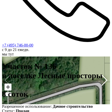
+7 (495) 746-00-00
с 9 до 21 ежедн.
мы тут
У
в
Участок № 136
8
в поселке Лесные просторы
8 соток
Разрешенное использование:
Дачное строительство
Статус:
Продан