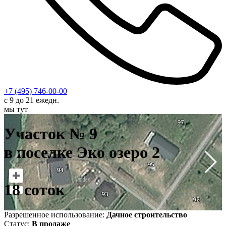
+7 (495) 746-00-00
с 9 до 21 ежедн.
мы тут
У
в
Участок № 9
1
в поселке Эко озеро 2
18 соток
Разрешенное использование:
Дачное строительство
Статус:
В продаже