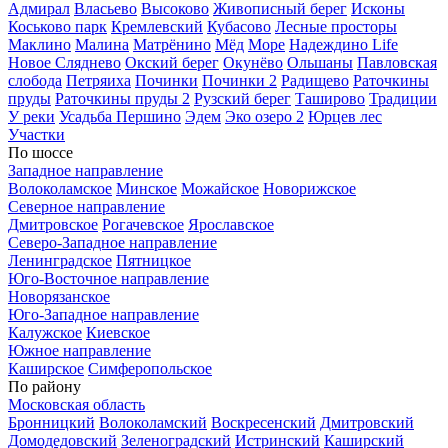
Адмирал
Власьево
Высоково
Живописный берег
Исконы
Коськово парк
Кремлевский
Кубасово
Лесные просторы
Маклино
Малина
Матрёнино
Мёд
Море
Надеждино Life
Новое Сляднево
Окский берег
Окунёво
Ольшаны
Павловская
слобода
Петряиха
Починки
Починки 2
Радищево
Раточкины
пруды
Раточкины пруды 2
Рузский берег
Таширово
Традиции
У реки
Усадьба Першино
Эдем
Эко озеро 2
Юрцев лес
Участки
По шоссе
Западное направление
Волоколамское
Минское
Можайское
Новорижское
Северное направление
Дмитровское
Рогачевское
Ярославское
Северо-Западное направление
Ленинградское
Пятницкое
Юго-Восточное направление
Новорязанское
Юго-Западное направление
Калужское
Киевское
Южное направление
Каширское
Симферопольское
По району
Московская область
Бронницкий
Волоколамский
Воскресенский
Дмитровский
Домодедовский
Зеленоградский
Истринский
Каширский