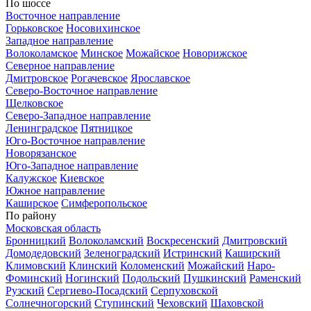
По шоссе
Восточное направление
Горьковское
Носовихинское
Западное направление
Волоколамское
Минское
Можайское
Новорижское
Северное направление
Дмитровское
Рогачевское
Ярославское
Северо-Восточное направление
Щелковское
Северо-Западное направление
Ленинградское
Пятницкое
Юго-Восточное направление
Новорязанское
Юго-Западное направление
Калужское
Киевское
Южное направление
Каширское
Симферопольское
По району
Московская область
Бронницкий
Волоколамский
Воскресенский
Дмитровский
Домодедовский
Зеленоградский
Истринский
Каширский
Климовский
Клинский
Коломенский
Можайский
Наро-
Фоминский
Ногинский
Подольский
Пушкинский
Раменский
Рузский
Сергиево-Посадский
Серпуховской
Солнечногорский
Ступинский
Чеховский
Шаховской