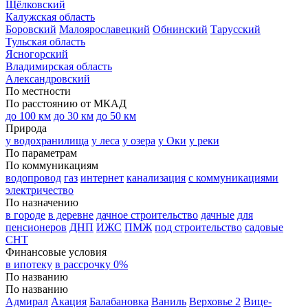
Щёлковский
Калужская область
Боровский
Малоярославецкий
Обнинский
Тарусский
Тульская область
Ясногорский
Владимирская область
Александровский
По местности
По расстоянию от МКАД
до 100 км
до 30 км
до 50 км
Природа
у водохранилища
у леса
у озера
у Оки
у реки
По параметрам
По коммуникациям
водопровод
газ
интернет
канализация
с коммуникациями
электричество
По назначению
в городе
в деревне
дачное строительство
дачные
для
пенсионеров
ДНП
ИЖС
ПМЖ
под строительство
садовые
СНТ
Финансовые условия
в ипотеку
в рассрочку 0%
По названию
По названию
Адмирал
Акация
Балабановка
Ваниль
Верховье 2
Вице-