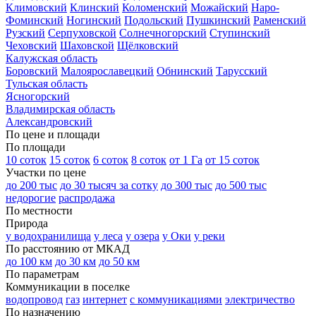
Климовский
Клинский
Коломенский
Можайский
Наро-
Фоминский
Ногинский
Подольский
Пушкинский
Раменский
Рузский
Серпуховской
Солнечногорский
Ступинский
Чеховский
Шаховской
Щёлковский
Калужская область
Боровский
Малоярославецкий
Обнинский
Тарусский
Тульская область
Ясногорский
Владимирская область
Александровский
По цене и площади
По площади
10 соток
15 соток
6 соток
8 соток
от 1 Га
от 15 соток
Участки по цене
до 200 тыс
до 30 тысяч за сотку
до 300 тыс
до 500 тыс
недорогие
распродажа
По местности
Природа
у водохранилища
у леса
у озера
у Оки
у реки
По расстоянию от МКАД
до 100 км
до 30 км
до 50 км
По параметрам
Коммуникации в поселке
водопровод
газ
интернет
с коммуникациями
электричество
По назначению