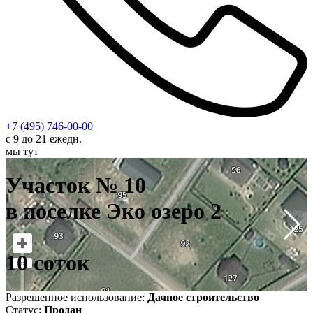
+7 (495) 746-00-00
с 9 до 21 ежедн.
мы тут
У
в
Участок № 10
1
в поселке Эко озеро 2
10 соток
Разрешенное использование:
Дачное строительство
Статус:
Продан