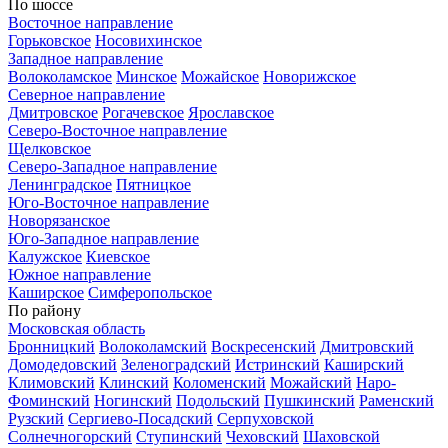
По шоссе
Восточное направление
Горьковское
Носовихинское
Западное направление
Волоколамское
Минское
Можайское
Новорижское
Северное направление
Дмитровское
Рогачевское
Ярославское
Северо-Восточное направление
Щелковское
Северо-Западное направление
Ленинградское
Пятницкое
Юго-Восточное направление
Новорязанское
Юго-Западное направление
Калужское
Киевское
Южное направление
Каширское
Симферопольское
По району
Московская область
Бронницкий
Волоколамский
Воскресенский
Дмитровский
Домодедовский
Зеленоградский
Истринский
Каширский
Климовский
Клинский
Коломенский
Можайский
Наро-
Фоминский
Ногинский
Подольский
Пушкинский
Раменский
Рузский
Сергиево-Посадский
Серпуховской
Солнечногорский
Ступинский
Чеховский
Шаховской