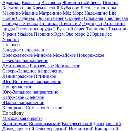
Адмирал
Власьево
Высоково
Живописный берег
Исконы
Коськово парк
Кремлевский
Кубасово
Лесные просторы
Маклино
Малина
Матрёнино
Мёд
Море
Надеждино Life
Новое Сляднево
Окский берег
Окунёво
Ольшаны
Павловская
слобода
Петряиха
Починки
Починки 2
Радищево
Раточкины
пруды
Раточкины пруды 2
Рузский берег
Таширово
Традиции
У реки
Усадьба Першино
Эдем
Эко озеро 2
Юрцев лес
Участки
По шоссе
Западное направление
Волоколамское
Минское
Можайское
Новорижское
Северное направление
Дмитровское
Рогачевское
Ярославское
Северо-Западное направление
Ленинградское
Пятницкое
Юго-Восточное направление
Новорязанское
Юго-Западное направление
Калужское
Киевское
Южное направление
Каширское
Симферопольское
По району
Московская область
Бронницкий
Волоколамский
Воскресенский
Дмитровский
Домодедовский
Зеленоградский
Истринский
Каширский