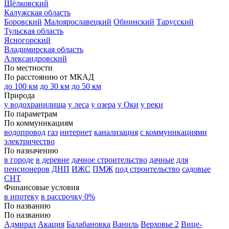
Щёлковский
Калужская область
Боровский
Малоярославецкий
Обнинский
Тарусский
Тульская область
Ясногорский
Владимирская область
Александровский
По местности
По расстоянию от МКАД
до 100 км
до 30 км
до 50 км
Природа
у водохранилища
у леса
у озера
у Оки
у реки
По параметрам
По коммуникациям
водопровод
газ
интернет
канализация
с коммуникациями
электричество
По назначению
в городе
в деревне
дачное строительство
дачные
для
пенсионеров
ДНП
ИЖС
ПМЖ
под строительство
садовые
СНТ
Финансовые условия
в ипотеку
в рассрочку 0%
По названию
По названию
Адмирал
Акация
Балабановка
Ваниль
Верховье 2
Вице-