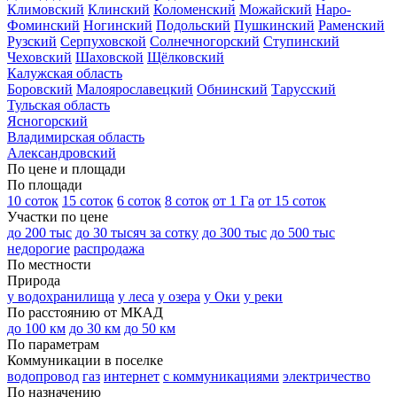
Климовский
Клинский
Коломенский
Можайский
Наро-
Фоминский
Ногинский
Подольский
Пушкинский
Раменский
Рузский
Серпуховской
Солнечногорский
Ступинский
Чеховский
Шаховской
Щёлковский
Калужская область
Боровский
Малоярославецкий
Обнинский
Тарусский
Тульская область
Ясногорский
Владимирская область
Александровский
По цене и площади
По площади
10 соток
15 соток
6 соток
8 соток
от 1 Га
от 15 соток
Участки по цене
до 200 тыс
до 30 тысяч за сотку
до 300 тыс
до 500 тыс
недорогие
распродажа
По местности
Природа
у водохранилища
у леса
у озера
у Оки
у реки
По расстоянию от МКАД
до 100 км
до 30 км
до 50 км
По параметрам
Коммуникации в поселке
водопровод
газ
интернет
с коммуникациями
электричество
По назначению