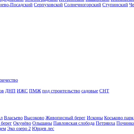
иево-Посадский
Серпуховской
Солнечногорский
Ступинский
Ч
ричество
ов
ДНП
ИЖС
ПМЖ
под строительство
садовые
СНТ
ал
Власьево
Высоково
Живописный берег
Исконы
Коськово парк
 берег
Окунёво
Ольшаны
Павловская слобода
Петряиха
Починк
дем
Эко озеро 2
Юрцев лес