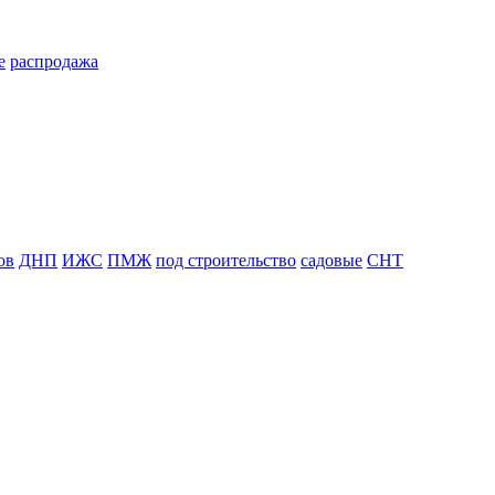
е
распродажа
ов
ДНП
ИЖС
ПМЖ
под строительство
садовые
СНТ