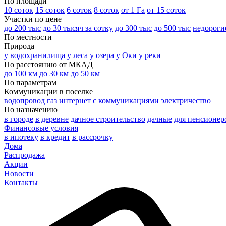
По площади
10 соток
15 соток
6 соток
8 соток
от 1 Га
от 15 соток
Участки по цене
до 200 тыс
до 30 тысяч за сотку
до 300 тыс
до 500 тыс
недороги
По местности
Природа
у водохранилища
у леса
у озера
у Оки
у реки
По расстоянию от МКАД
до 100 км
до 30 км
до 50 км
По параметрам
Коммуникации в поселке
водопровод
газ
интернет
с коммуникациями
электричество
По назначению
в городе
в деревне
дачное строительство
дачные
для пенсионер
Финансовые условия
в ипотеку
в кредит
в рассрочку
Дома
Распродажа
Акции
Новости
Контакты