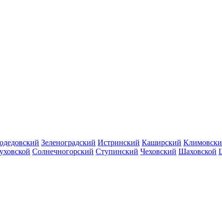
одедовский
Зеленоградский
Истринский
Каширский
Климовск
уховской
Солнечногорский
Ступинский
Чеховский
Шаховской