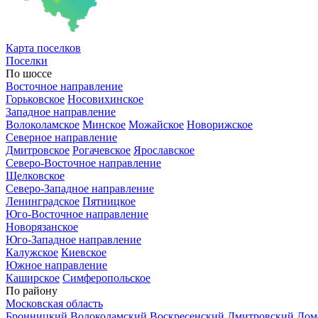
Карта
поселков
Поселки
По шоссе
Восточное направление
Горьковское
Носовихинское
Западное направление
Волоколамское
Минское
Можайское
Новорижское
Северное направление
Дмитровское
Рогачевское
Ярославское
Северо-Восточное направление
Щелковское
Северо-Западное направление
Ленинградское
Пятницкое
Юго-Восточное направление
Новорязанское
Юго-Западное направление
Калужское
Киевское
Южное направление
Каширское
Симферопольское
По району
Московская область
Бронницкий
Волоколамский
Воскресенский
Дмитровский
Дом