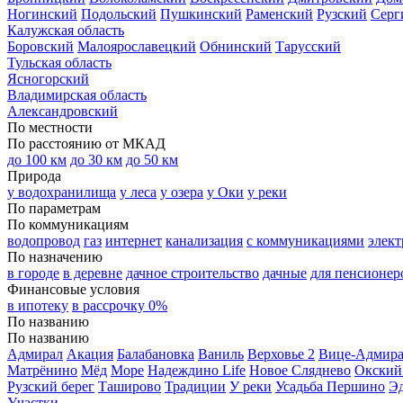
Ногинский
Подольский
Пушкинский
Раменский
Рузский
Серг
Калужская область
Боровский
Малоярославецкий
Обнинский
Тарусский
Тульская область
Ясногорский
Владимирская область
Александровский
По местности
По расстоянию от МКАД
до 100 км
до 30 км
до 50 км
Природа
у водохранилища
у леса
у озера
у Оки
у реки
По параметрам
По коммуникациям
водопровод
газ
интернет
канализация
с коммуникациями
элект
По назначению
в городе
в деревне
дачное строительство
дачные
для пенсионер
Финансовые условия
в ипотеку
в рассрочку 0%
По названию
По названию
Адмирал
Акация
Балабановка
Ваниль
Верховье 2
Вице-Адмир
Матрёнино
Мёд
Море
Надеждино Life
Новое Сляднево
Окский
Рузский берег
Таширово
Традиции
У реки
Усадьба Першино
Э
Участки