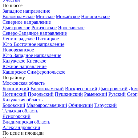
По шоссе
Западное направление
Волоколамское
Минское
Можайское
Новорижское
Северное направление
Дмитровское
Рогачевское
Ярославское
Северо-Западное направление
Ленинградское
Пятницкое
Юго-Восточное направление
Новорязанское
Юго-Западное направление
Калужское
Киевское
Южное направление
Каширское
Симферопольское
По району
Московская область
Бронницкий
Волоколамский
Воскресенский
Дмитровский
Дом
Ногинский
Подольский
Пушкинский
Раменский
Рузский
Серп
Калужская область
Боровский
Малоярославецкий
Обнинский
Тарусский
Тульская область
Ясногорский
Владимирская область
Александровский
По цене и площади