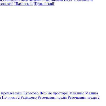
еховский
Шаховской
Щёлковский
Кремлевский
Кубасово
Лесные просторы
Маклино
Малина
и
Починки 2
Радищево
Раточкины пруды
Раточкины пруды 2