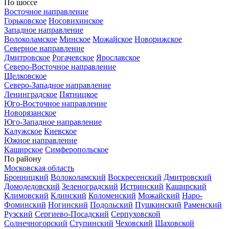
По шоссе
Восточное направление
Горьковское
Носовихинское
Западное направление
Волоколамское
Минское
Можайское
Новорижское
Северное направление
Дмитровское
Рогачевское
Ярославское
Северо-Восточное направление
Щелковское
Северо-Западное направление
Ленинградское
Пятницкое
Юго-Восточное направление
Новорязанское
Юго-Западное направление
Калужское
Киевское
Южное направление
Каширское
Симферопольское
По району
Московская область
Бронницкий
Волоколамский
Воскресенский
Дмитровский
Домодедовский
Зеленоградский
Истринский
Каширский
Климовский
Клинский
Коломенский
Можайский
Наро-
Фоминский
Ногинский
Подольский
Пушкинский
Раменский
Рузский
Сергиево-Посадский
Серпуховской
Солнечногорский
Ступинский
Чеховский
Шаховской