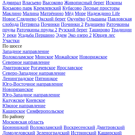
Адмирал
Власьево
Высоково
Живописный берег
Исконы
Коськово парк
Кремлевский
Кубасово
Лесные просторы
Маклино
Малина
Матрёнино
Мёд
Море
Надеждино Life
Новое Сляднево
Окский берег
Окунёво
Ольшаны
Павловская
слобода
Петряиха
Починки
Починки 2
Радищево
Раточкины
пруды
Раточкины пруды 2
Рузский берег
Таширово
Традиции
У реки
Усадьба Першино
Эдем
Эко озеро 2
Юрцев лес
Участки
По шоссе
Западное направление
Волоколамское
Минское
Можайское
Новорижское
Северное направление
Дмитровское
Рогачевское
Ярославское
Северо-Западное направление
Ленинградское
Пятницкое
Юго-Восточное направление
Новорязанское
Юго-Западное направление
Калужское
Киевское
Южное направление
Каширское
Симферопольское
По району
Московская область
Бронницкий
Волоколамский
Воскресенский
Дмитровский
Домодедовский
Зеленоградский
Истринский
Каширский