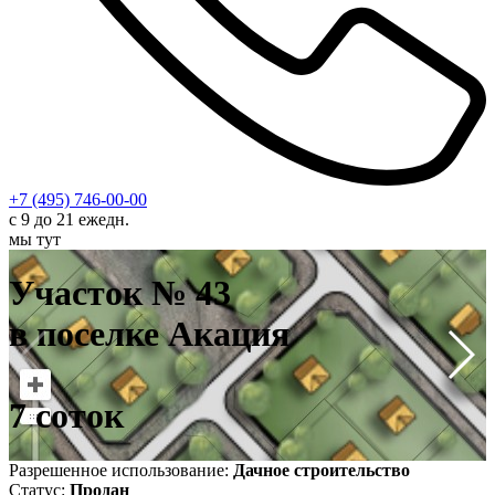
+7 (495) 746-00-00
с 9 до 21 ежедн.
мы тут
У
в
Участок № 43
7
в поселке Акация
7 соток
Разрешенное использование:
Дачное строительство
Статус:
Продан