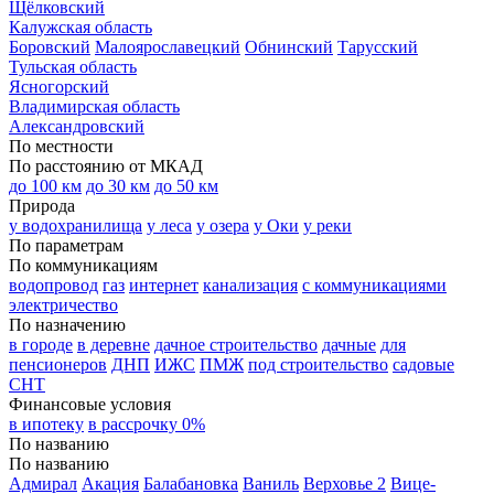
Щёлковский
Калужская область
Боровский
Малоярославецкий
Обнинский
Тарусский
Тульская область
Ясногорский
Владимирская область
Александровский
По местности
По расстоянию от МКАД
до 100 км
до 30 км
до 50 км
Природа
у водохранилища
у леса
у озера
у Оки
у реки
По параметрам
По коммуникациям
водопровод
газ
интернет
канализация
с коммуникациями
электричество
По назначению
в городе
в деревне
дачное строительство
дачные
для
пенсионеров
ДНП
ИЖС
ПМЖ
под строительство
садовые
СНТ
Финансовые условия
в ипотеку
в рассрочку 0%
По названию
По названию
Адмирал
Акация
Балабановка
Ваниль
Верховье 2
Вице-