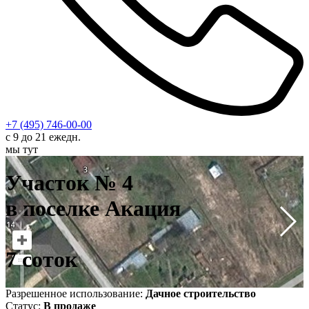
+7 (495) 746-00-00
с 9 до 21 ежедн.
мы тут
У
в
Участок № 4
7
в поселке Акация
7 соток
Разрешенное использование:
Дачное строительство
Статус:
В продаже