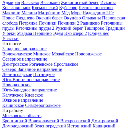
Адмирал
Власьево
Высоково
Живописный берег
Исконы
Коськово парк
Кремлевский
Кубасово
Лесные просторы
Маклино
Малина
Матрёнино
Мёд
Море
Надеждино Life
Новое Сляднево
Окский берег
Окунёво
Ольшаны
Павловская
слобода
Петряиха
Починки
Починки 2
Радищево
Раточкины
пруды
Раточкины пруды 2
Рузский берег
Таширово
Традиции
У реки
Усадьба Першино
Эдем
Эко озеро 2
Юрцев лес
Участки
По шоссе
Западное направление
Волоколамское
Минское
Можайское
Новорижское
Северное направление
Дмитровское
Рогачевское
Ярославское
Северо-Западное направление
Ленинградское
Пятницкое
Юго-Восточное направление
Новорязанское
Юго-Западное направление
Калужское
Киевское
Южное направление
Каширское
Симферопольское
По району
Московская область
Бронницкий
Волоколамский
Воскресенский
Дмитровский
Домодедовский
Зеленоградский
Истринский
Каширский