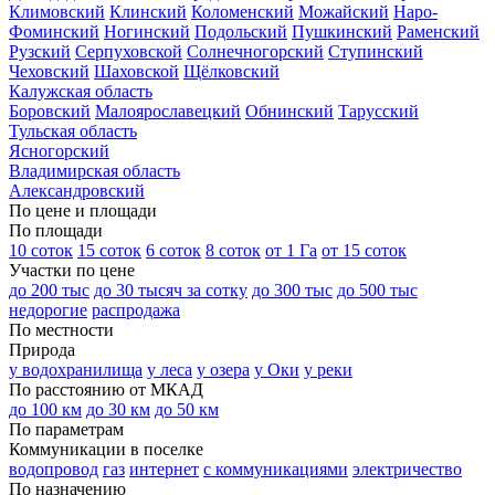
Климовский
Клинский
Коломенский
Можайский
Наро-
Фоминский
Ногинский
Подольский
Пушкинский
Раменский
Рузский
Серпуховской
Солнечногорский
Ступинский
Чеховский
Шаховской
Щёлковский
Калужская область
Боровский
Малоярославецкий
Обнинский
Тарусский
Тульская область
Ясногорский
Владимирская область
Александровский
По цене и площади
По площади
10 соток
15 соток
6 соток
8 соток
от 1 Га
от 15 соток
Участки по цене
до 200 тыс
до 30 тысяч за сотку
до 300 тыс
до 500 тыс
недорогие
распродажа
По местности
Природа
у водохранилища
у леса
у озера
у Оки
у реки
По расстоянию от МКАД
до 100 км
до 30 км
до 50 км
По параметрам
Коммуникации в поселке
водопровод
газ
интернет
с коммуникациями
электричество
По назначению