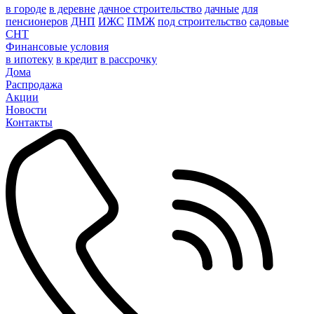
в городе
в деревне
дачное строительство
дачные
для
пенсионеров
ДНП
ИЖС
ПМЖ
под строительство
садовые
СНТ
Финансовые условия
в ипотеку
в кредит
в рассрочку
Дома
Распродажа
Акции
Новости
Контакты