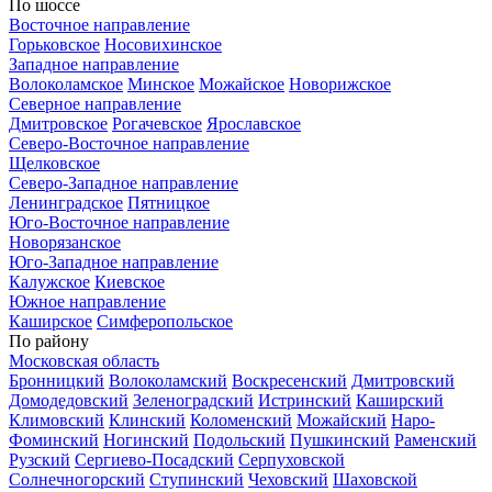
По шоссе
Восточное направление
Горьковское
Носовихинское
Западное направление
Волоколамское
Минское
Можайское
Новорижское
Северное направление
Дмитровское
Рогачевское
Ярославское
Северо-Восточное направление
Щелковское
Северо-Западное направление
Ленинградское
Пятницкое
Юго-Восточное направление
Новорязанское
Юго-Западное направление
Калужское
Киевское
Южное направление
Каширское
Симферопольское
По району
Московская область
Бронницкий
Волоколамский
Воскресенский
Дмитровский
Домодедовский
Зеленоградский
Истринский
Каширский
Климовский
Клинский
Коломенский
Можайский
Наро-
Фоминский
Ногинский
Подольский
Пушкинский
Раменский
Рузский
Сергиево-Посадский
Серпуховской
Солнечногорский
Ступинский
Чеховский
Шаховской