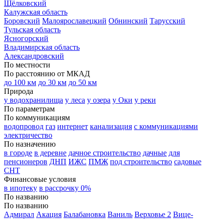
Щёлковский
Калужская область
Боровский
Малоярославецкий
Обнинский
Тарусский
Тульская область
Ясногорский
Владимирская область
Александровский
По местности
По расстоянию от МКАД
до 100 км
до 30 км
до 50 км
Природа
у водохранилища
у леса
у озера
у Оки
у реки
По параметрам
По коммуникациям
водопровод
газ
интернет
канализация
с коммуникациями
электричество
По назначению
в городе
в деревне
дачное строительство
дачные
для
пенсионеров
ДНП
ИЖС
ПМЖ
под строительство
садовые
СНТ
Финансовые условия
в ипотеку
в рассрочку 0%
По названию
По названию
Адмирал
Акация
Балабановка
Ваниль
Верховье 2
Вице-