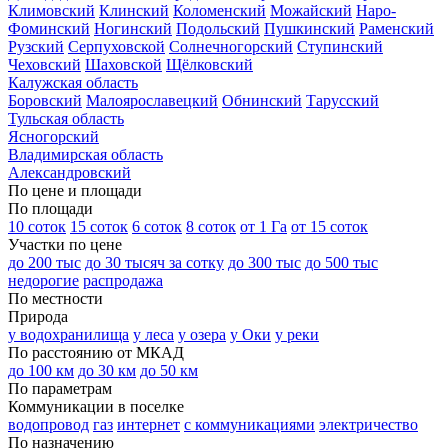
Климовский
Клинский
Коломенский
Можайский
Наро-
Фоминский
Ногинский
Подольский
Пушкинский
Раменский
Рузский
Серпуховской
Солнечногорский
Ступинский
Чеховский
Шаховской
Щёлковский
Калужская область
Боровский
Малоярославецкий
Обнинский
Тарусский
Тульская область
Ясногорский
Владимирская область
Александровский
По цене и площади
По площади
10 соток
15 соток
6 соток
8 соток
от 1 Га
от 15 соток
Участки по цене
до 200 тыс
до 30 тысяч за сотку
до 300 тыс
до 500 тыс
недорогие
распродажа
По местности
Природа
у водохранилища
у леса
у озера
у Оки
у реки
По расстоянию от МКАД
до 100 км
до 30 км
до 50 км
По параметрам
Коммуникации в поселке
водопровод
газ
интернет
с коммуникациями
электричество
По назначению