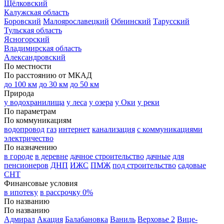
Щёлковский
Калужская область
Боровский
Малоярославецкий
Обнинский
Тарусский
Тульская область
Ясногорский
Владимирская область
Александровский
По местности
По расстоянию от МКАД
до 100 км
до 30 км
до 50 км
Природа
у водохранилища
у леса
у озера
у Оки
у реки
По параметрам
По коммуникациям
водопровод
газ
интернет
канализация
с коммуникациями
электричество
По назначению
в городе
в деревне
дачное строительство
дачные
для
пенсионеров
ДНП
ИЖС
ПМЖ
под строительство
садовые
СНТ
Финансовые условия
в ипотеку
в рассрочку 0%
По названию
По названию
Адмирал
Акация
Балабановка
Ваниль
Верховье 2
Вице-