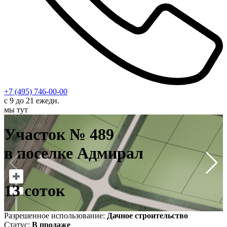
+7 (495) 746-00-00
с 9 до 21 ежедн.
мы тут
У
в
Участок № 489
1
в поселке Адмирал
13 соток
Разрешенное использование:
Дачное строительство
Статус:
В продаже