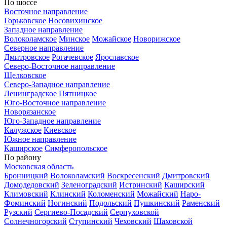
По шоссе
Восточное направление
Горьковское
Носовихинское
Западное направление
Волоколамское
Минское
Можайское
Новорижское
Северное направление
Дмитровское
Рогачевское
Ярославское
Северо-Восточное направление
Щелковское
Северо-Западное направление
Ленинградское
Пятницкое
Юго-Восточное направление
Новорязанское
Юго-Западное направление
Калужское
Киевское
Южное направление
Каширское
Симферопольское
По району
Московская область
Бронницкий
Волоколамский
Воскресенский
Дмитровский
Домодедовский
Зеленоградский
Истринский
Каширский
Климовский
Клинский
Коломенский
Можайский
Наро-
Фоминский
Ногинский
Подольский
Пушкинский
Раменский
Рузский
Сергиево-Посадский
Серпуховской
Солнечногорский
Ступинский
Чеховский
Шаховской