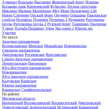
Адмирал
Власьево
Высоково
Живописный берег
Исконы
Коськово парк
Кремлевский
Кубасово
Лесные просторы
Маклино
Малина
Матрёнино
Мёд
Море
Надеждино Life
Новое Сляднево
Окский берег
Окунёво
Ольшаны
Павловская
слобода
Петряиха
Починки
Починки 2
Радищево
Раточкины
пруды
Раточкины пруды 2
Рузский берег
Таширово
Традиции
У реки
Усадьба Першино
Эдем
Эко озеро 2
Юрцев лес
Участки
По шоссе
Западное направление
Волоколамское
Минское
Можайское
Новорижское
Северное направление
Дмитровское
Рогачевское
Ярославское
Северо-Западное направление
Ленинградское
Пятницкое
Юго-Восточное направление
Новорязанское
Юго-Западное направление
Калужское
Киевское
Южное направление
Каширское
Симферопольское
По району
Московская область
Бронницкий
Волоколамский
Воскресенский
Дмитровский
Домодедовский
Зеленоградский
Истринский
Каширский