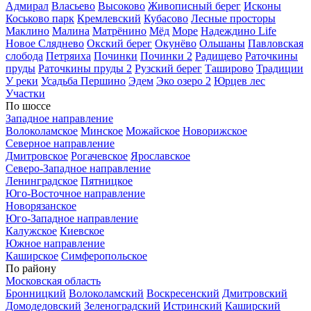
Адмирал
Власьево
Высоково
Живописный берег
Исконы
Коськово парк
Кремлевский
Кубасово
Лесные просторы
Маклино
Малина
Матрёнино
Мёд
Море
Надеждино Life
Новое Сляднево
Окский берег
Окунёво
Ольшаны
Павловская
слобода
Петряиха
Починки
Починки 2
Радищево
Раточкины
пруды
Раточкины пруды 2
Рузский берег
Таширово
Традиции
У реки
Усадьба Першино
Эдем
Эко озеро 2
Юрцев лес
Участки
По шоссе
Западное направление
Волоколамское
Минское
Можайское
Новорижское
Северное направление
Дмитровское
Рогачевское
Ярославское
Северо-Западное направление
Ленинградское
Пятницкое
Юго-Восточное направление
Новорязанское
Юго-Западное направление
Калужское
Киевское
Южное направление
Каширское
Симферопольское
По району
Московская область
Бронницкий
Волоколамский
Воскресенский
Дмитровский
Домодедовский
Зеленоградский
Истринский
Каширский