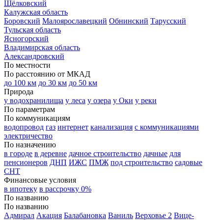
Щёлковский
Калужская область
Боровский
Малоярославецкий
Обнинский
Тарусский
Тульская область
Ясногорский
Владимирская область
Александровский
По местности
По расстоянию от МКАД
до 100 км
до 30 км
до 50 км
Природа
у водохранилища
у леса
у озера
у Оки
у реки
По параметрам
По коммуникациям
водопровод
газ
интернет
канализация
с коммуникациями
электричество
По назначению
в городе
в деревне
дачное строительство
дачные
для
пенсионеров
ДНП
ИЖС
ПМЖ
под строительство
садовые
СНТ
Финансовые условия
в ипотеку
в рассрочку 0%
По названию
По названию
Адмирал
Акация
Балабановка
Ваниль
Верховье 2
Вице-