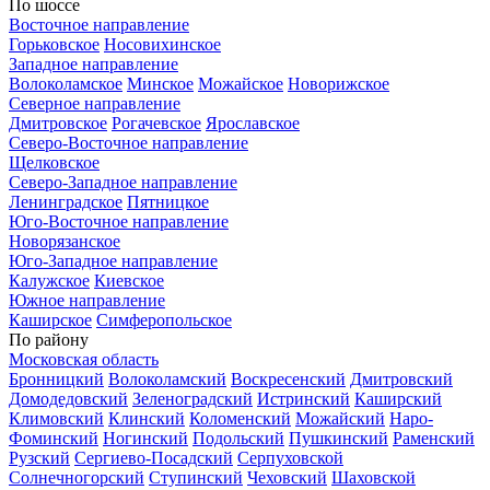
По шоссе
Восточное направление
Горьковское
Носовихинское
Западное направление
Волоколамское
Минское
Можайское
Новорижское
Северное направление
Дмитровское
Рогачевское
Ярославское
Северо-Восточное направление
Щелковское
Северо-Западное направление
Ленинградское
Пятницкое
Юго-Восточное направление
Новорязанское
Юго-Западное направление
Калужское
Киевское
Южное направление
Каширское
Симферопольское
По району
Московская область
Бронницкий
Волоколамский
Воскресенский
Дмитровский
Домодедовский
Зеленоградский
Истринский
Каширский
Климовский
Клинский
Коломенский
Можайский
Наро-
Фоминский
Ногинский
Подольский
Пушкинский
Раменский
Рузский
Сергиево-Посадский
Серпуховской
Солнечногорский
Ступинский
Чеховский
Шаховской