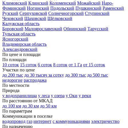
Климовский
Клинский
Коломенский
Можайский
Наро-
Фоминский
Ногинский
Подольский
Пушкинский
Раменский
Рузский
Серпуховской
Солнечногорский
Ступинский
Чеховский
Шаховской
Щёлковский
Калужская область
Боровский
Малоярославецкий
Обнинский
Тарусский
Тульская область
Ясногорский
Владимирская область
Александровский
По цене и площади
По площади
10 соток
15 соток
6 соток
8 соток
от 1 Га
от 15 соток
Участки по цене
до 200 тыс
до 30 тысяч за сотку
до 300 тыс
до 500 тыс
недорогие
распродажа
По местности
Природа
у водохранилища
у леса
у озера
у Оки
у реки
По расстоянию от МКАД
до 100 км
до 30 км
до 50 км
По параметрам
Коммуникации в поселке
водопровод
газ
интернет
с коммуникациями
электричество
По назначению