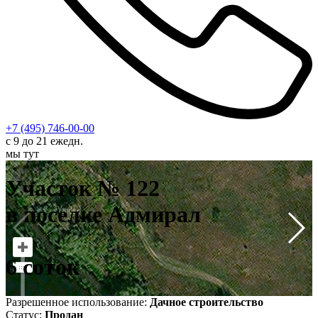
+7 (495) 746-00-00
с 9 до 21 ежедн.
мы тут
У
в
Участок № 122
6
в поселке Адмирал
6 соток
Разрешенное использование:
Дачное строительство
Статус:
Продан