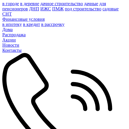
в городе
в деревне
дачное строительство
дачные
для
пенсионеров
ДНП
ИЖС
ПМЖ
под строительство
садовые
СНТ
Финансовые условия
в ипотеку
в кредит
в рассрочку
Дома
Распродажа
Акции
Новости
Контакты