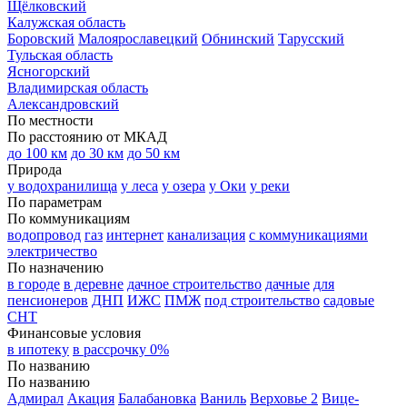
Щёлковский
Калужская область
Боровский
Малоярославецкий
Обнинский
Тарусский
Тульская область
Ясногорский
Владимирская область
Александровский
По местности
По расстоянию от МКАД
до 100 км
до 30 км
до 50 км
Природа
у водохранилища
у леса
у озера
у Оки
у реки
По параметрам
По коммуникациям
водопровод
газ
интернет
канализация
с коммуникациями
электричество
По назначению
в городе
в деревне
дачное строительство
дачные
для
пенсионеров
ДНП
ИЖС
ПМЖ
под строительство
садовые
СНТ
Финансовые условия
в ипотеку
в рассрочку 0%
По названию
По названию
Адмирал
Акация
Балабановка
Ваниль
Верховье 2
Вице-