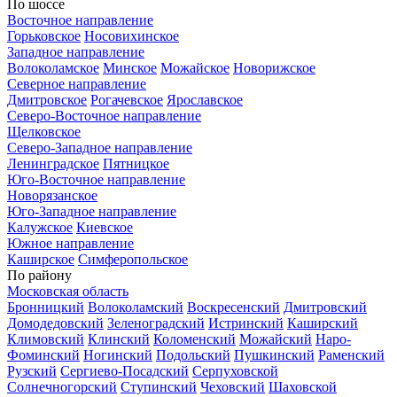
По шоссе
Восточное направление
Горьковское
Носовихинское
Западное направление
Волоколамское
Минское
Можайское
Новорижское
Северное направление
Дмитровское
Рогачевское
Ярославское
Северо-Восточное направление
Щелковское
Северо-Западное направление
Ленинградское
Пятницкое
Юго-Восточное направление
Новорязанское
Юго-Западное направление
Калужское
Киевское
Южное направление
Каширское
Симферопольское
По району
Московская область
Бронницкий
Волоколамский
Воскресенский
Дмитровский
Домодедовский
Зеленоградский
Истринский
Каширский
Климовский
Клинский
Коломенский
Можайский
Наро-
Фоминский
Ногинский
Подольский
Пушкинский
Раменский
Рузский
Сергиево-Посадский
Серпуховской
Солнечногорский
Ступинский
Чеховский
Шаховской