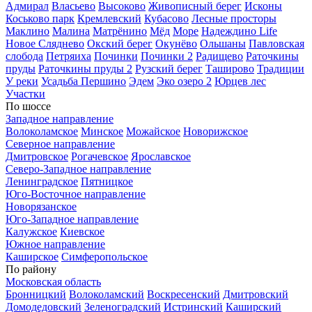
Адмирал
Власьево
Высоково
Живописный берег
Исконы
Коськово парк
Кремлевский
Кубасово
Лесные просторы
Маклино
Малина
Матрёнино
Мёд
Море
Надеждино Life
Новое Сляднево
Окский берег
Окунёво
Ольшаны
Павловская
слобода
Петряиха
Починки
Починки 2
Радищево
Раточкины
пруды
Раточкины пруды 2
Рузский берег
Таширово
Традиции
У реки
Усадьба Першино
Эдем
Эко озеро 2
Юрцев лес
Участки
По шоссе
Западное направление
Волоколамское
Минское
Можайское
Новорижское
Северное направление
Дмитровское
Рогачевское
Ярославское
Северо-Западное направление
Ленинградское
Пятницкое
Юго-Восточное направление
Новорязанское
Юго-Западное направление
Калужское
Киевское
Южное направление
Каширское
Симферопольское
По району
Московская область
Бронницкий
Волоколамский
Воскресенский
Дмитровский
Домодедовский
Зеленоградский
Истринский
Каширский