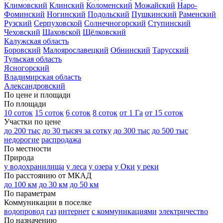
Климовский
Клинский
Коломенский
Можайский
Наро-
Фоминский
Ногинский
Подольский
Пушкинский
Раменский
Рузский
Серпуховской
Солнечногорский
Ступинский
Чеховский
Шаховской
Щёлковский
Калужская область
Боровский
Малоярославецкий
Обнинский
Тарусский
Тульская область
Ясногорский
Владимирская область
Александровский
По цене и площади
По площади
10 соток
15 соток
6 соток
8 соток
от 1 Га
от 15 соток
Участки по цене
до 200 тыс
до 30 тысяч за сотку
до 300 тыс
до 500 тыс
недорогие
распродажа
По местности
Природа
у водохранилища
у леса
у озера
у Оки
у реки
По расстоянию от МКАД
до 100 км
до 30 км
до 50 км
По параметрам
Коммуникации в поселке
водопровод
газ
интернет
с коммуникациями
электричество
По назначению