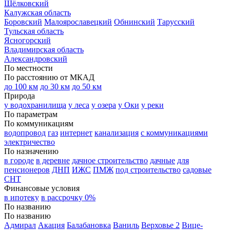
Щёлковский
Калужская область
Боровский
Малоярославецкий
Обнинский
Тарусский
Тульская область
Ясногорский
Владимирская область
Александровский
По местности
По расстоянию от МКАД
до 100 км
до 30 км
до 50 км
Природа
у водохранилища
у леса
у озера
у Оки
у реки
По параметрам
По коммуникациям
водопровод
газ
интернет
канализация
с коммуникациями
электричество
По назначению
в городе
в деревне
дачное строительство
дачные
для
пенсионеров
ДНП
ИЖС
ПМЖ
под строительство
садовые
СНТ
Финансовые условия
в ипотеку
в рассрочку 0%
По названию
По названию
Адмирал
Акация
Балабановка
Ваниль
Верховье 2
Вице-