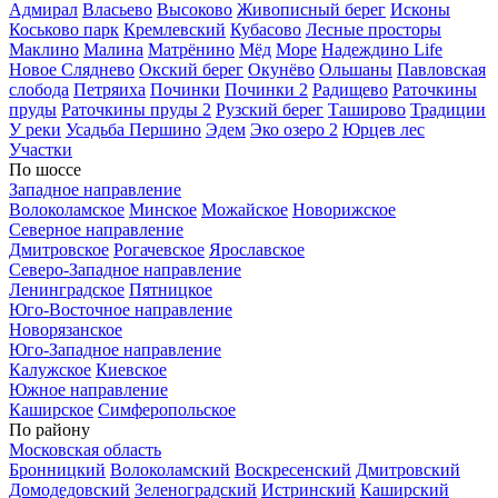
Адмирал
Власьево
Высоково
Живописный берег
Исконы
Коськово парк
Кремлевский
Кубасово
Лесные просторы
Маклино
Малина
Матрёнино
Мёд
Море
Надеждино Life
Новое Сляднево
Окский берег
Окунёво
Ольшаны
Павловская
слобода
Петряиха
Починки
Починки 2
Радищево
Раточкины
пруды
Раточкины пруды 2
Рузский берег
Таширово
Традиции
У реки
Усадьба Першино
Эдем
Эко озеро 2
Юрцев лес
Участки
По шоссе
Западное направление
Волоколамское
Минское
Можайское
Новорижское
Северное направление
Дмитровское
Рогачевское
Ярославское
Северо-Западное направление
Ленинградское
Пятницкое
Юго-Восточное направление
Новорязанское
Юго-Западное направление
Калужское
Киевское
Южное направление
Каширское
Симферопольское
По району
Московская область
Бронницкий
Волоколамский
Воскресенский
Дмитровский
Домодедовский
Зеленоградский
Истринский
Каширский