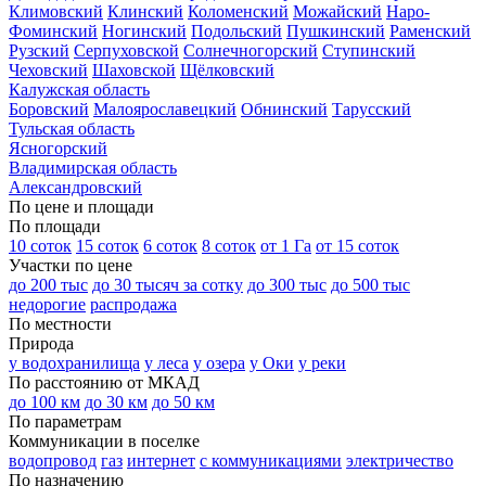
Климовский
Клинский
Коломенский
Можайский
Наро-
Фоминский
Ногинский
Подольский
Пушкинский
Раменский
Рузский
Серпуховской
Солнечногорский
Ступинский
Чеховский
Шаховской
Щёлковский
Калужская область
Боровский
Малоярославецкий
Обнинский
Тарусский
Тульская область
Ясногорский
Владимирская область
Александровский
По цене и площади
По площади
10 соток
15 соток
6 соток
8 соток
от 1 Га
от 15 соток
Участки по цене
до 200 тыс
до 30 тысяч за сотку
до 300 тыс
до 500 тыс
недорогие
распродажа
По местности
Природа
у водохранилища
у леса
у озера
у Оки
у реки
По расстоянию от МКАД
до 100 км
до 30 км
до 50 км
По параметрам
Коммуникации в поселке
водопровод
газ
интернет
с коммуникациями
электричество
По назначению