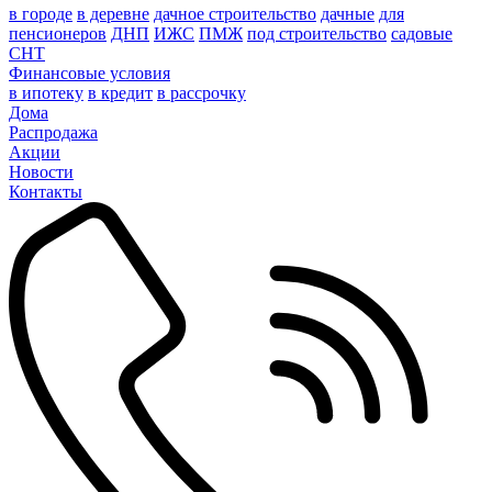
в городе
в деревне
дачное строительство
дачные
для
пенсионеров
ДНП
ИЖС
ПМЖ
под строительство
садовые
СНТ
Финансовые условия
в ипотеку
в кредит
в рассрочку
Дома
Распродажа
Акции
Новости
Контакты