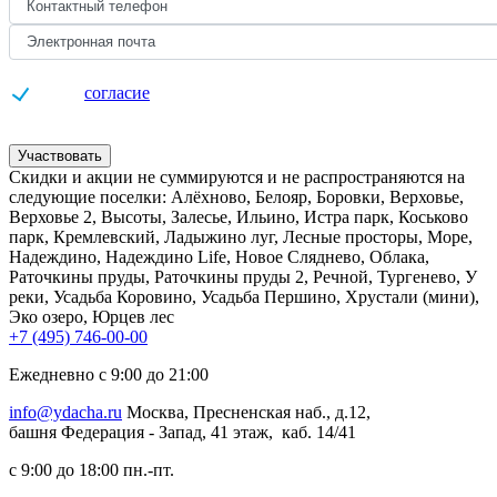
Даю
согласие
на обработку персональных данных
Участвовать
Скидки и акции не суммируются и не распространяются на
следующие поселки: Алёхново, Белояр, Боровки, Верховье,
Верховье 2, Высоты, Залесье, Ильино, Истра парк, Коськово
парк, Кремлевский, Ладыжино луг, Лесные просторы, Море,
Надеждино, Надеждино Life, Новое Сляднево, Облака,
Раточкины пруды, Раточкины пруды 2, Речной, Тургенево, У
реки, Усадьба Коровино, Усадьба Першино, Хрустали (мини),
Эко озеро, Юрцев лес
+7 (495) 746-00-00
Ежедневно с 9:00 до 21:00
info@ydacha.ru
Москва, Пресненская наб., д.12,
башня Федерация - Запад, 41 этаж, каб. 14/41
с 9:00 до 18:00 пн.-пт.