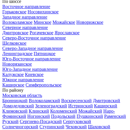
По шоссе
Восточное направление
Горьковское
Носовихинское
Западное направление
Волоколамское
Минское
Можайское
Новорижское
Северное направление
Дмитровское
Рогачевское
Ярославское
Северо-Восточное направление
Щелковское
Северо-Западное направление
Ленинградское
Пятницкое
Юго-Восточное направление
Новорязанское
Юго-Западное направление
Калужское
Киевское
Южное направление
Каширское
Симферопольское
По району
Московская область
Бронницкий
Волоколамский
Воскресенский
Дмитровский
Домодедовский
Зеленоградский
Истринский
Каширский
Климовский
Клинский
Коломенский
Можайский
Наро-
Фоминский
Ногинский
Подольский
Пушкинский
Раменский
Рузский
Сергиево-Посадский
Серпуховской
Солнечногорский
Ступинский
Чеховский
Шаховской